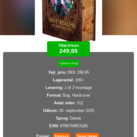
Tilføj til kurv
249,95
+gratis e-bog
Vejl. pris:
DKK 299,95
Lagerantal:
100+
Levering:
1 til 2 hverdage
Format:
Bog, Hardcover
Antal sider:
312
Udkom:
20. september 2025
Sprog:
Dansk
EAN:
9788758853185
Emner:
Fantasy
Sjove bøger