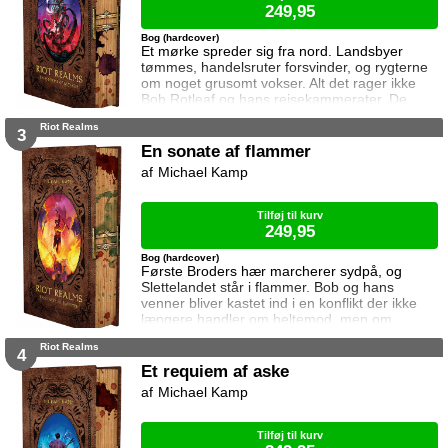
249,95
Bog (hardcover)
Et mørke spreder sig fra nord. Landsbyer
tømmes, handelsruter forsvinder, og rygterne
om noget grusomt vokser. Alt det rager ikke
Bob Rotleaf og hans rejsekammerater. De
fejrer deres seneste sejr i Guma Ha – med
Riot Realms
rigelige mængder mad, drikke og absolut
3
ingen planer om at kaste sig ud i flere
En sonate af flammer
livsfarlige situationer foreløbig. Men da en
Michael Kamp
gammel ven kalder på hjælp, er det slut med
sejrsøl og stegt vildsvin. Inden de ved af det,
er de på
Tilføj til kurv
249,95
Bog (hardcover)
Første Broders hær marcherer sydpå, og
Slettelandet står i flammer. Bob og hans
venner bliver kastet ind i en konflikt der ikke
længere handler om heltemod, men om
overlevelse. Grænserne mellem godt og ondt
Riot Realms
bliver udviskede. Dem der engang var helte,
4
tvinges til at træffe beslutninger der ikke kan
Et requiem af aske
gøres om. Og fjenderne de kæmper imod,
Michael Kamp
ligner dem mere end de tør indrømme.
Kampene er nådesløse. Valgene umulige. Og
skæbnen er ligeglad
Tilføj til kurv