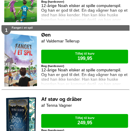
Bog (hardcover)
12-årige Noah elsker at spille computerspil.
Og han er god til det. En dag vågner han op et
sted han ikke kender. Han kan ikke huske
hvordan han er kommet dertil, og han aner
ikke hvordan han kommer hjem igen. Den
Fanget i et spil
eneste hjælp han får, er et ur som skriver
1
beskeder til ham. I denne bog vil uret have
Øen
ham til at spille en vigtig kamp. Kan Noah det?
Valdemar Tellerup
Og hvad sker der hvis det mislykkes? Kampen
er femte bind i serien Fanget i
Tilføj til kurv
199,95
Bog (hardcover)
12-årige Noah elsker at spille computerspil.
Og han er god til det. En dag vågner han op et
sted han ikke kender. Han kan ikke huske
hvordan han er kommet dertil, og han aner
ikke hvordan han kommer hjem igen. Den
eneste hjælp han får, er et ur som skriver
beskeder til ham. I denne bog vil uret have
Af støv og dråber
ham til at kæmpe mod 99 andre på en ø. Og
Tenna Vagner
vinde. Kan Noah det? Og hvad sker der hvis
det mislykkes? Øen er første bind i se
Tilføj til kurv
249,95
Bog (hardcover)