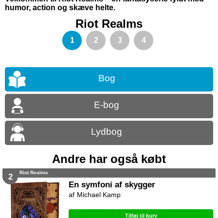
humor, action og skæve helte.
Riot Realms
1
2
3
4
Bog
E-bog
Lydbog
Andre har også købt
Riot Realms
2
En symfoni af skygger
Michael Kamp
Tilføj til kurv