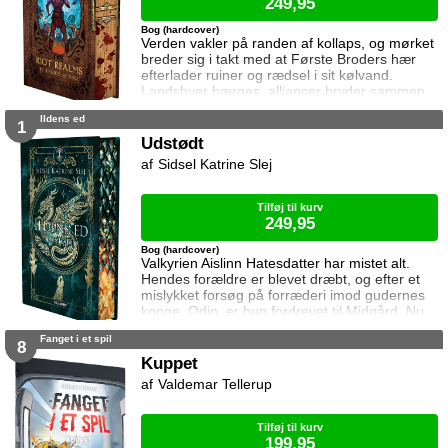
249,95
Bog (hardcover)
Verden vakler på randen af kollaps, og mørket
breder sig i takt med at Første Broders hær
efterlader ruiner og rædsel i sit kølvand.
Landsbyer hærges, alliancer bryder sammen,
og håbet bliver sværere at holde fast i. Bob og
Ildens ed
hans venner er spredt for alle vinde. De
1
kæmper stadig – for overlevelse, for hinanden,
Udstødt
for en verden der smuldrer mellem hænderne
Sidsel Katrine Slej
på dem. Alle veje fører mod nord. Mod én
sidste kamp.
Tilføj til kurv
249,95
Bog (hardcover)
Valkyrien Aislinn Hatesdatter har mistet alt.
Hendes forældre er blevet dræbt, og efter et
mislykket forsøg på forræderi imod gudernes
konge, Odin, er hun fordrevet til Midgård. Nu
står hun alene tilbage i det øde
Fanget i et spil
barndomshjem, på flugt fra fjender der er fast
8
besluttet på at dræbe hende. Da Aislinns
Kuppet
ægtemand, som hun blev tvunget til at gifte sig
Valdemar Tellerup
med i et arrangeret ægteskab, uventet redder
hende fra en dødbringende konfrontation, s
Tilføj til kurv
199,95