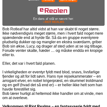
En dans af stål er nævnt her:
• RIOT REALMS
Bob Rotleaf har altid vidst at han var skabt til noget større.
Ikke nødvendigvis meget større, men i hvert fald noget mere
spændende end at hyrde får. Så da en gruppe eventyrere
pludselig dukker op og mangler en ekstra sværdarm, griber
Bob sin økse, Lucy, og drager af sted uden at se sig tilbage.
Forude venter skatte, hæder … og måske endda en kropige
eller to.
Eller, det var i hvert fald planen.
I virkeligheden er eventyr fyldt med blod, snavs, livsfarlige
fjender og alt for lidt søvn. Hans nye rejsekammerater – en
arrogant elver, en nobel krigerpræst, en skummel troldmand
og en gelf (hvad det så end er) – er heller ikke helt som han
havde forestillet sig.
Bob lærer hurtigt at heltemod ikke handler om at vinde, men
om at overleve.
Velkommen til Riot Realms – en fantasyserie fyldt med