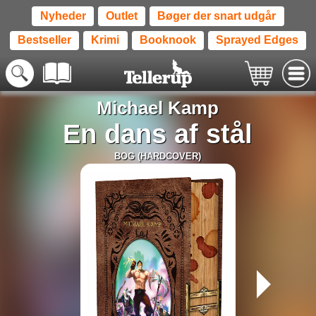
Nyheder
Outlet
Bøger der snart udgår
Bestseller
Krimi
Booknook
Sprayed Edges
Michael Kamp
En dans af stål
BOG (HARDCOVER)