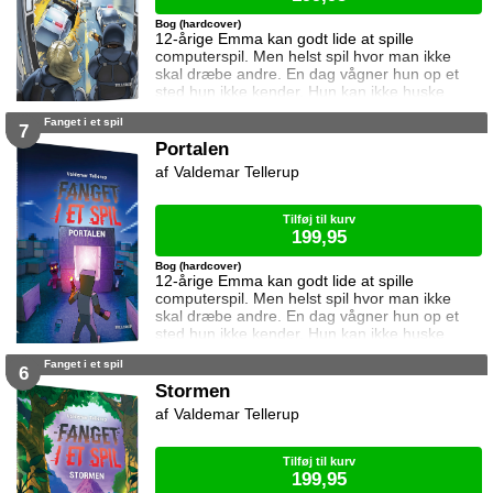
Bog (hardcover)
12-årige Emma kan godt lide at spille
computerspil. Men helst spil hvor man ikke
skal dræbe andre. En dag vågner hun op et
sted hun ikke kender. Hun kan ikke huske
hvordan hun er kommet dertil, og hun aner
Fanget i et spil
ikke hvordan hun kommer hjem igen. Den
7
eneste hjælp hun får, er et ur som skriver
Portalen
beskeder til hende. I denne bog vil uret have
Valdemar Tellerup
hende til at stjæle noget fra en bank. Kan
Emma det? Og hvad sker der hvis det
mislykkes? Ku
Tilføj til kurv
199,95
Bog (hardcover)
12-årige Emma kan godt lide at spille
computerspil. Men helst spil hvor man ikke
skal dræbe andre. En dag vågner hun op et
sted hun ikke kender. Hun kan ikke huske
hvordan hun er kommet dertil, og hun aner
Fanget i et spil
ikke hvordan hun kommer hjem igen. Den
6
eneste hjælp hun får, er et ur som skriver
Stormen
beskeder til hende. I denne bog vil uret have
Valdemar Tellerup
hende til at lave en portal i en verden fyldt
med monstre. Kan Emma det? Og hvad sker
der hvis
Tilføj til kurv
199,95