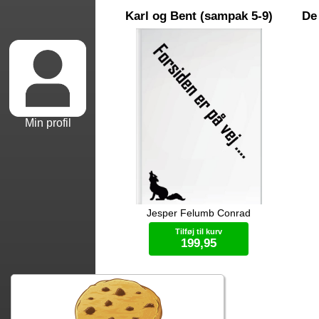
Karl og Bent (sampak 5-9)
De
Min profil
Jesper Felumb Conrad
Pakken indeholder hele serien af Karl
og Bent (9 bøger i alt)
Tilføj til kurv
199,95
Specialtilbud