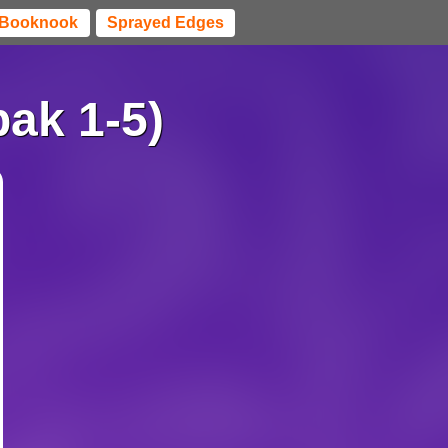
Booknook
Sprayed Edges
ak 1-5)