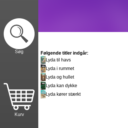
Søg
Følgende titler indgår:
Lyda til havs
Lyda i rummet
Lyda og hullet
Lyda kan dykke
Lyda kører stærkt
Kurv