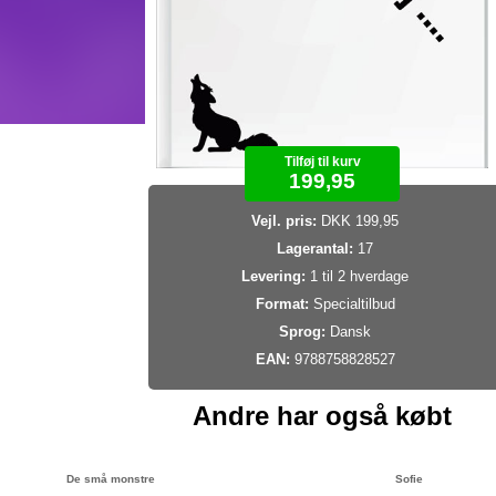
Tilføj til kurv
199,95
Vejl. pris:
DKK 199,95
Lagerantal:
17
Levering:
1 til 2 hverdage
Format:
Specialtilbud
Sprog:
Dansk
EAN:
9788758828527
Andre har også købt
De små monstre
Sofie