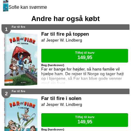
Sofie kan svømme
Andre har også købt
Far til fire
1
Far til fire på toppen
Jesper W. Lindberg
Tilføj til kurv
149,95
Bog (hardcover)
Far er bange for højder, så hans familie vil
hjælpe ham. De rejser til Norge og tager højt
op i bjergene, så Far kan blive gode venner
med sin frygt.
Far til fire
2
Far til fire i solen
Jesper W. Lindberg
Tilføj til kurv
149,95
Bog (hardcover)