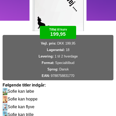
Tilføj til kurv
199,95
Vejl. pris:
DKK 199,95
Lagerantal:
18
Levering:
1 til 2 hverdage
Format:
Specialtilbud
Sprog:
Dansk
EAN:
9788758831770
Følgende titler indgår:
Sofie kan løbe
Sofie kan hoppe
Sofie kan flyve
Sofie kan trille