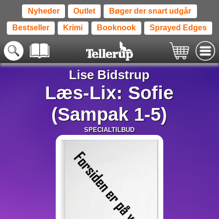
Nyheder
Outlet
Bøger der snart udgår
Bestseller
Krimi
Booknook
Sprayed Edges
Lise Bidstrup
Læs-Lix: Sofie
(Sampak 1-5)
SPECIALTILBUD