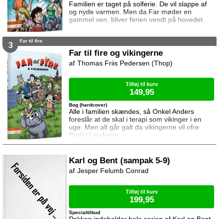
Familien er taget på solferie. De vil slappe af
og nyde varmen. Men da Far møder en
gammel ven, bliver ferien vendt på hovedet.
Far til fire
3
Far til fire og vikingerne
Thomas Friis Pedersen (Thop)
Tilføj til kurv
149,95
Bog (hardcover)
Alle i familien skændes, så Onkel Anders
foreslår at de skal i terapi som vikinger i en
uge. Men alt går galt da vikingerne vil ofre
Bodil til guderne.
Karl og Bent (sampak 5-9)
Jesper Felumb Conrad
Tilføj til kurv
199,95
Specialtilbud