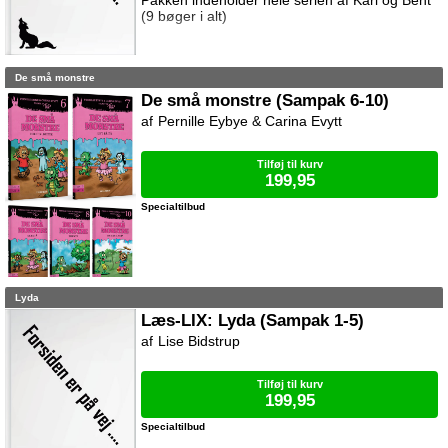
Pakken indeholder hele serien af Karl og Bent
(9 bøger i alt)
De små monstre
De små monstre (Sampak 6-10)
Pernille Eybye & Carina Evytt
Tilføj til kurv
199,95
Specialtilbud
Lyda
Læs-LIX: Lyda (Sampak 1-5)
Lise Bidstrup
Tilføj til kurv
199,95
Specialtilbud