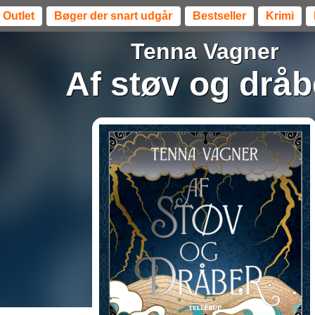
Outlet
Bøger der snart udgår
Bestseller
Krimi
Tenna Vagner
Af støv og dråb