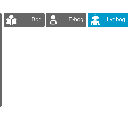
Bog
E-bog
Lydbog