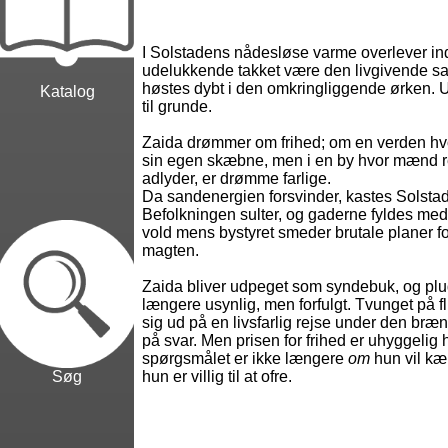
I Solstadens nådesløse varme overlever i
udelukkende takket være den livgivende s
høstes dybt i den omkringliggende ørken. U
Katalog
til grunde.
Zaida drømmer om frihed; om en verden hv
sin egen skæbne, men i en by hvor mænd r
adlyder, er drømme farlige.
Da sandenergien forsvinder, kastes Solstad
Befolkningen sulter, og gaderne fyldes me
vold mens bystyret smeder brutale planer fo
magten.
Zaida bliver udpeget som syndebuk, og plud
længere usynlig, men forfulgt. Tvunget på f
sig ud på en livsfarlig rejse under den bræ
på svar. Men prisen for frihed er uhyggelig 
spørgsmålet er ikke længere
om
hun vil k
hun er villig til at ofre.
Søg