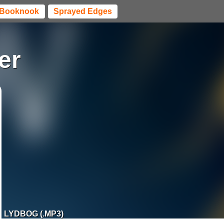
Booknook
Sprayed Edges
er
LYDBOG (.MP3)