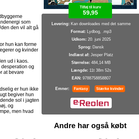
Tilføj til kurv
59,95
ndbyggerne
andenergi som
Levering:
Kan downloades med det samme
den den vil alt gå
Format:
Lydbog, .mp3
Udkom:
20. juni 2025
or hun kan forme
Sprog:
Dansk
egerer og kvinder
Indlæst af:
Jesper Platz
en ud i kaos.
Størrelse:
484,14 MB
d desperation og
Længde:
11t 38m 52s
r at bevare
EAN:
9788758858807
selig er hun ikke
Emner:
Fantasy
Stærke kvinder
lugt begiver hun
ndende sol i jagten
høj, og
æmpe, men hvad
Andre har også købt