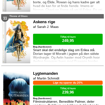
borte, og Elide, Rowan og hans kadre gør alt
hvad de kan for at finde hende. Imens er
Nesryn, Chaol og Yrene på vej til Erilea. En vej
der fører dem forbi Chaols barndomshjem
Throne of Glass
hvor hans far er nådigherre. I Terrasen
11
kæmper Aedion mod Erawans fremrykkende
Askens rige
styrker og sin vrede over den aftale Aelin og
Sarah J. Maas
Lysandra har indgået. Og Dorian og Manon
må vælge om de vil lede efte
Tilføj til kurv
249,95
Bog (hardcover)
Snart skal det endelige slag om Erilea stå.
Dorian tager til Morath i jagten på den sidste
Wyrdnøgle. Og Aelin haster mod Orynth hvor
Aedion forsvarer byen mod Erawans horder.
Heldigvis er han ikke alene. Men kan deres
forbundsfæller overhovedet gøre en forskel
mod Erawans rædsler?
Lygtemanden
Martin Schmidt
Lige nu sparer du 20%
Tilføj til kurv
239,96
Bog (hardcover)
Filminstruktøren, Benedikte Palmer, deler