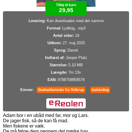
Tilføj til kurv
29,95
Levering:
Kan downloades med det samme
Format:
Lydbog, .mp3
Antal sider:
24
Udkom:
27. maj 2025
Sprog:
Dansk
Indlæst af:
Jesper Platz
Størrelse:
5,10 MB
Længde:
7m 13s
EAN:
9788758858579
Emner:
Godnathistorier fra Tellerup
Indskoling
Adam bor i en ubåd med far, mor og Lars.
De jager fisk, så de kan få mad.
Men fiskene er væk.
De må følge dem gennem det mørke hav.