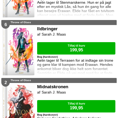
Aelin tager til Stenmarskerne. Hun er på jagt
efter en mystisk Lås, så hun én gang for alle
kan besejre Erawan. Elide har fået en tvivlsom
allieret som vil hjælpe med at finde Aelin. Men
for hvilken pris? Manon vågner i lænker og
Throne of Glass
aner ikke hvor hun befinder sig. Samtidig kan
6
Dorian ikke glemme heksen der hjalp ham i
Ildbringer
Rifthold.
Sarah J. Maas
Tilføj til kurv
199,95
Bog (hardcover)
Aelin tager til Terrasen for at indtage sin trone
og gøre klar til kampen mod Erawan. Hendes
ankomst bliver dog ikke helt som forventet.
Samtidig er Elide på vej mod nord for at finde
Aelin og Celaena Sardothien. Oakwaldskoven
Throne of Glass
er dog stor, og det er nemt at fare vild. Særligt
2
når nogen følger efter én. Dorian forsøger at
Midnatskronen
affinde sig med sin nye rolle, men får større
Sarah J. Maas
problemer at kæmpe mod, og Manon byder
fortsat sin bedstem
Tilføj til kurv
199,95
Bog (hardcover)