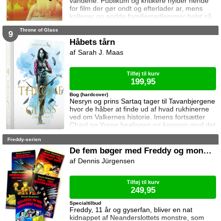
vandene. Publikum og kritikere hylder hende
for film der gør ondt og efterlader ar, mens
kolleger og endda familiemedlemmer helst så
hende forsvinde. Under en rejse til Los
Throne of Glass
Angeles bliver hun forgiftet og er tæt på at
9
miste livet. Da efterforskningen fortsætter
Håbets tårn
hjemme i Danmark, sender FBI den
Sarah J. Maas
nyuddannede agent April Biggs for at assistere
en dansk taskforce. Sporene dør ud, men så
tager sag
Tilføj til kurv
199,95
Bog (hardcover)
Nesryn og prins Sartaq tager til Tavanbjergene
hvor de håber at finde ud af hvad rukhinerne
ved om Valkernes historie. Imens fortsætter
Chaol og Yrene healingen og kampen mod det
mystiske mørke som lurer inden i ham. Men
Freddy-serien
tiden er ved at rinde ud hvis de skal hjælpe
deres venner derhjemme.
De fem bøger med Freddy og monstrene
Dennis Jürgensen
Tilføj til kurv
249,95
Specialtilbud
Freddy, 11 år og gyserfan, bliver en nat
kidnappet af Neanderslottets monstre, som