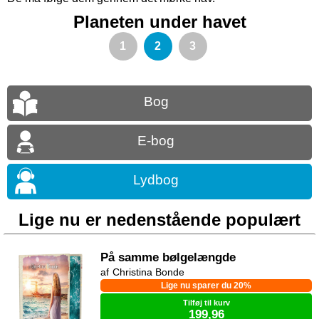
Planeten under havet
1
2
3
Bog
E-bog
Lydbog
Lige nu er nedenstående populært
På samme bølgelængde
Christina Bonde
Lige nu sparer du 20%
Tilføj til kurv
199,96