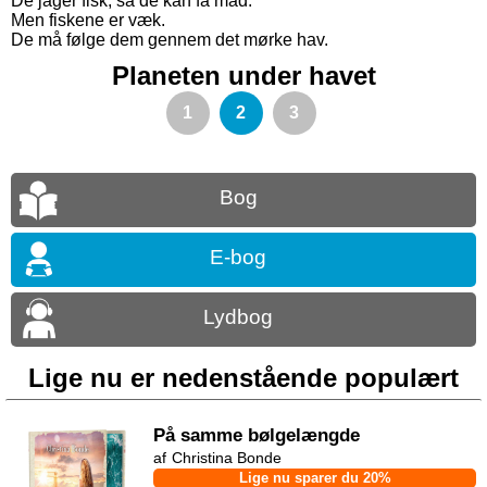
De jager fisk, så de kan få mad.
Men fiskene er væk.
De må følge dem gennem det mørke hav.
Planeten under havet
1
2
3
Bog
E-bog
Lydbog
Lige nu er nedenstående populært
På samme bølgelængde
Christina Bonde
Lige nu sparer du 20%