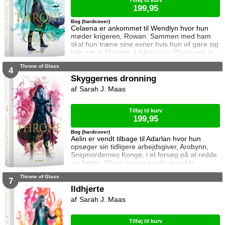
Tilføj til kurv
199,95
Bog (hardcover)
Celaena er ankommet til Wendlyn hvor hun
møder krigeren, Rowan. Sammen med ham
skal hun træne sine evner hvis hun vil gøre sig
håb om at få hjælp. I Adarlan er Chaol ved at
finde sin efterfølger. Han er dog slet ikke klar
Throne of Glass
til at forlade glasslottet og da slet ikke Dorian
4
som han nu prøver at beskytte mere end før.
Skyggernes dronning
Dorian har lagt afstand til Chaol siden Chaol
Sarah J. Maas
opdagede hans magi. Han prøver at
undertrykke den, men kan ikke gøre
Tilføj til kurv
199,95
Bog (hardcover)
Aelin er vendt tilbage til Adarlan hvor hun
opsøger sin tidligere arbejdsgiver, Arobynn,
Snigmordernes Konge, i et forsøg på at redde
sin fætter. Chaol prøver stadig at redde
Dorian, men det bliver fortsat sværere som
Throne of Glass
tiden går. Dorian er nemlig nu i kongens magt
7
og orker ikke længere at kæmpe imod.
Ildhjerte
Samtidig står Manon i en svær situation.
Sarah J. Maas
Hertug Perrington har givet hende klare
ordrer, men skal hun følge dem eller give e
Tilføj til kurv