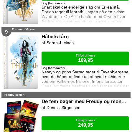
Bog (hardcover)
Snart skal det endelige slag om Erilea stå.
Dorian tager til Morath i jagten på den sidste
Wyrdnøgle. Og Aelin haster mod Orynth hvor
Aedion forsvarer byen mod Erawans horder.
Heldigvis er han ikke alene. Men kan deres
Throne of Glass
forbundsfæller overhovedet gøre en forskel
9
mod Erawans rædsler?
Håbets tårn
Sarah J. Maas
Tilføj til kurv
199,95
Bog (hardcover)
Nesryn og prins Sartaq tager til Tavanbjergene
hvor de håber at finde ud af hvad rukhinerne
ved om Valkernes historie. Imens fortsætter
Chaol og Yrene healingen og kampen mod det
mystiske mørke som lurer inden i ham. Men
Freddy-serien
tiden er ved at rinde ud hvis de skal hjælpe
deres venner derhjemme.
De fem bøger med Freddy og monstrene
Dennis Jürgensen
Tilføj til kurv
249,95