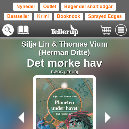
Nyheder
Outlet
Bøger der snart udgår
Bestseller
Krimi
Booknook
Sprayed Edges
Silja Lin
&
Thomas Vium
(Herman Ditte)
Det mørke hav
E-BOG (.EPUB)