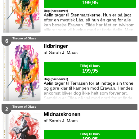
199,95
Bog (hardcover)
Aelin tager til Stenmarskerne. Hun er på jagt
efter en mystisk Lås, så hun én gang for alle
kan besejre Erawan. Elide har fået en tvivlsom
allieret som vil hjælpe med at finde Aelin. Men
for hvilken pris? Manon vågner i lænker og
Throne of Glass
aner ikke hvor hun befinder sig. Samtidig kan
6
Dorian ikke glemme heksen der hjalp ham i
Ildbringer
Rifthold.
Sarah J. Maas
Tilføj til kurv
199,95
Bog (hardcover)
Aelin tager til Terrasen for at indtage sin trone
og gøre klar til kampen mod Erawan. Hendes
ankomst bliver dog ikke helt som forventet.
Samtidig er Elide på vej mod nord for at finde
Aelin og Celaena Sardothien. Oakwaldskoven
Throne of Glass
er dog stor, og det er nemt at fare vild. Særligt
2
når nogen følger efter én. Dorian forsøger at
Midnatskronen
affinde sig med sin nye rolle, men får større
Sarah J. Maas
problemer at kæmpe mod, og Manon byder
fortsat sin bedstem
Tilføj til kurv