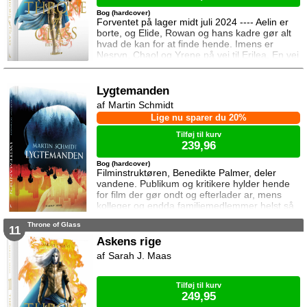
Bog (hardcover)
Forventet på lager midt juli 2024 ---- Aelin er
borte, og Elide, Rowan og hans kadre gør alt
hvad de kan for at finde hende. Imens er
Nesryn, Chaol og Yrene på vej til Erilea. En vej
der fører dem forbi Chaols barndomshjem
hvor hans far er nådigherre. I Terrasen
kæmper Aedion mod Erawans fremrykkende
Lygtemanden
styrker og sin vrede over den aftale Aelin og
Martin Schmidt
Lysandra har indgået. Og Dorian og Manon
Lige nu sparer du 20%
må vælge om de vil lede efte
Tilføj til kurv
239,96
Bog (hardcover)
Filminstruktøren, Benedikte Palmer, deler
vandene. Publikum og kritikere hylder hende
for film der gør ondt og efterlader ar, mens
kolleger og endda familiemedlemmer helst så
hende forsvinde. Under en rejse til Los
Throne of Glass
Angeles bliver hun forgiftet og er tæt på at
11
miste livet. Da efterforskningen fortsætter
Askens rige
hjemme i Danmark, sender FBI den
Sarah J. Maas
nyuddannede agent April Biggs for at assistere
en dansk taskforce. Sporene dør ud, men så
tager sag
Tilføj til kurv
249,95