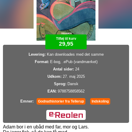
Tilføj til kurv
29,95
Levering:
Kan downloades med det samme
Format:
E-bog, .ePub (vandmærket)
Antal sider:
24
Udkom:
27. maj 2025
Sprog:
Dansk
EAN:
9788758858562
Emner:
Godnathistorier fra Tellerup
Indskoling
Adam bor i en ubåd med far, mor og Lars.