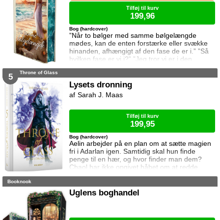
Tilføj til kurv
199,96
Bog (hardcover)
”Når to bølger med samme bølgelængde
mødes, kan de enten forstærke eller svække
hinanden, afhængigt af den fase de er i.” ”Så
hvilken fase er vi i?” ”Jeg tror vi er i den
samme fase.” To ting er vigtige for Elina da
Throne of Glass
hun rejser til den lille ferieby ved kysten for at
5
sætte sin afdøde fars hus til salg. Salget skal
Lysets dronning
gå hurtigt, og hendes ophold skal være kort.
Sarah J. Maas
Elina har ikke besøgt byen siden hendes far
brød kontakten da hun var se
Tilføj til kurv
199,95
Bog (hardcover)
Aelin arbejder på en plan om at sætte magien
fri i Adarlan igen. Samtidig skal hun finde
penge til en hær, og hvor finder man dem?
Chaol har ikke opgivet håbet om at redde
Dorian. Det bliver dog konstant sværere at
Booknook
forsvare hvad der virker mere og mere som en
ønskedrøm, for prinsen lader til at have
Uglens boghandel
opgivet kampen. Manon plages af
samvittighedskvaler og presses fra alle sider.
På den ene står Overheksen og hertug