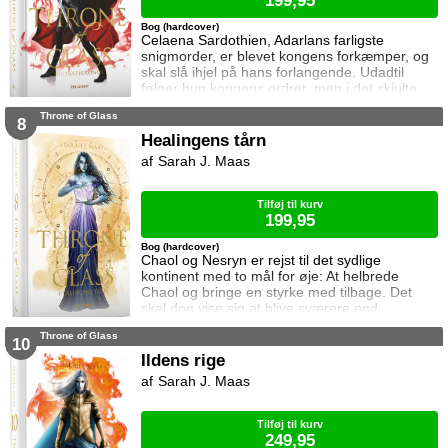
199,95
Bog (hardcover)
Celaena Sardothien, Adarlans farligste
snigmorder, er blevet kongens forkæmper, og
skal slå ihjel på hans forlangende. Udadtil
følger hun kongens ordrer, men i det skjulte
modarbejder hun ham. Det bliver dog stadig
Throne of Glass
sværere at forsvare gerningerne over for
8
vennerne, der intet kender til hendes private
Healingens tårn
oprør. Den for længst hedengangne dronning,
Sarah J. Maas
Elena, sætter samtidig Celaena på en svær
opgave, og Celaena må søge hjælp for at løse
Tilføj til kurv
199,95
Bog (hardcover)
Chaol og Nesryn er rejst til det sydlige
kontinent med to mål for øje: At helbrede
Chaol og bringe en styrke med tilbage. Det
skal dog vise sig at blive sværere end
forventet, for khaganen, det sydlige kontinents
Throne of Glass
mægtige leder, er i sorg og ønsker ikke at
10
træffe en beslutning her og nu. Da en healer
Ildens rige
bliver myrdet under mystiske omstændigheder,
Sarah J. Maas
frygter Chaol og Nesryn at Valkerne er fulgt
efter dem til syden.
Tilføj til kurv
249,95