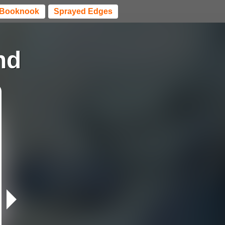
Booknook
Sprayed Edges
nd