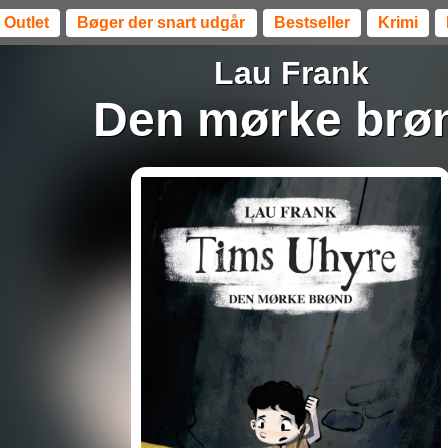
Outlet
Bøger der snart udgår
Bestseller
Krimi
Lau Frank
Den mørke brø