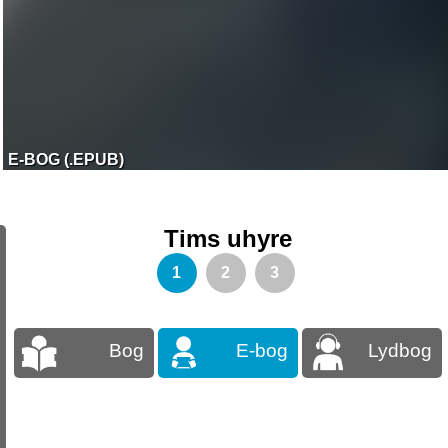
E-BOG (.EPUB)
Tims uhyre
1
2
3
Bog
E-bog
Lydbog