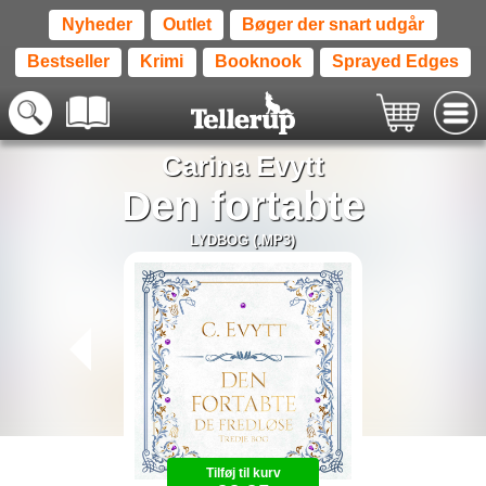
Nyheder
Outlet
Bøger der snart udgår
Bestseller
Krimi
Booknook
Sprayed Edges
Carina Evytt
Den fortabte
LYDBOG (.MP3)
Tilføj til kurv