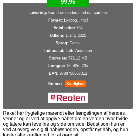
99,95
Levering:
Kan downloades med det samme
Format:
Lydbog, .mp3
Antal sider:
704
Udkom:
1. maj 2025
Sprog:
Dansk
Indlæst af:
Lotte Andersen
Størrelse:
772,12 MB
Længde:
18t 42m 20s
EAN:
9788758857312
Emner:
Kærlighed
Rakel har frygtelige mareridt efter fængslingen af hendes
venner og er ved at opgive håbet om en verden hvor hvide
og tatere kan leve frie og side om side. Bedst som hun er
ved at overgive sig til håbløsheden, opstår nyt håb, og hun
kaster alle kræfter ind for at gøre sit.