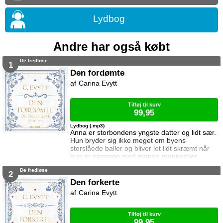
Lydbog
Andre har også købt
De fredløse
1
Den fordømte
Carina Evytt
Tilføj til kurv
99,95
Lydbog (.mp3)
Anna er storbondens yngste datter og lidt sær.
Hun bryder sig ikke meget om byens
storslåede baller og bliver let lidt skræmt når
hun er sammen med mange mennesker.
Rham er tater og tæt på vanvittig. Han er
De fredløse
oprørsk og uansvarlig og bryder sig hverken
2
om sine egne ældre eller de magtfulde hvide.
Den forkerte
Han vil bare være fri. Niels er greve og bryder
Carina Evytt
sig ikke meget om andre mennesker. Han
sørger dog for at folk enten elsker eller frygter
h
Tilføj til kurv
99,95