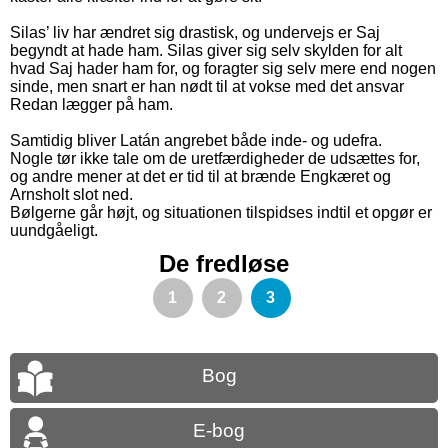
Silas’ liv har ændret sig drastisk, og undervejs er Saj
begyndt at hade ham. Silas giver sig selv skylden for alt
hvad Saj hader ham for, og foragter sig selv mere end nogen
sinde, men snart er han nødt til at vokse med det ansvar
Redan lægger på ham.
Samtidig bliver Latán angrebet både inde- og udefra.
Nogle tør ikke tale om de uretfærdigheder de udsættes for,
og andre mener at det er tid til at brænde Engkæret og
Arnsholt slot ned.
Bølgerne går højt, og situationen tilspidses indtil et opgør er
uundgåeligt.
De fredløse
1
2
3
Bog
E-bog