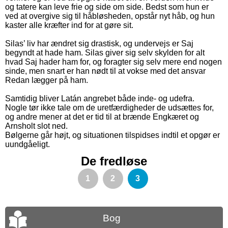
og tatere kan leve frie og side om side. Bedst som hun er
ved at overgive sig til håbløsheden, opstår nyt håb, og hun
kaster alle kræfter ind for at gøre sit.
Silas’ liv har ændret sig drastisk, og undervejs er Saj
begyndt at hade ham. Silas giver sig selv skylden for alt
hvad Saj hader ham for, og foragter sig selv mere end nogen
sinde, men snart er han nødt til at vokse med det ansvar
Redan lægger på ham.
Samtidig bliver Latán angrebet både inde- og udefra.
Nogle tør ikke tale om de uretfærdigheder de udsættes for,
og andre mener at det er tid til at brænde Engkæret og
Arnsholt slot ned.
Bølgerne går højt, og situationen tilspidses indtil et opgør er
uundgåeligt.
De fredløse
1
2
3
Bog