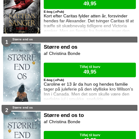
49,95
E-bog (.ePub)
Kort efter Caritas fylder atten år, forsvinder
hendes far Alexander. Det tvinger Caritas til at
træffe sit skæbnevalg tidligere end Victoria
ønsker. Men en fjende fra fortiden truer den
harmoni som er opstået i vampyrernes
Større end os
samfund, og snart må Victoria afgøre om hun
1
skal beskytte Caritas eller redde Alexander. Da
Større end os
Lucas tilsidesætter kontakten til sine følelser
Christina Bonde
og ikke længere er modtagelig for effekten af
Victorias blod, mister hun ti
Tilføj til kurv
49,95
E-bog (.ePub)
Caroline er 13 år da hun og hendes familie
tager på juleferie på den idylliske kro Wilson’s
Inn i Canada. Men det som skulle være den
perfekte jul i smukke, snefulde
bjergomgivelser, bliver hurtigt til rædsel da hun
Større end os
og familien fanges i en lavine, og lillebroren
2
dør. Efter ulykken falder Carolines verden fra
Større end os to
hinanden. Hendes far begynder at drikke, og
Christina Bonde
moren får en depression. Caroline udvikler
angst og lukker sig inde. Fem år sen
Tilføj til kurv