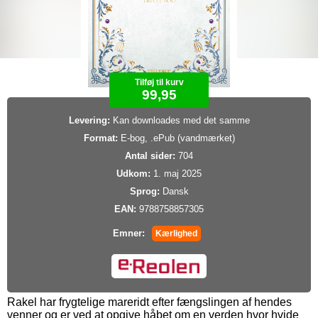
Tilføj til kurv
99,95
Levering:
Kan downloades med det samme
Format:
E-bog, .ePub (vandmærket)
Antal sider:
704
Udkom:
1. maj 2025
Sprog:
Dansk
EAN:
9788758857305
Emner:
Kærlighed
Rakel har frygtelige mareridt efter fængslingen af hendes
venner og er ved at opgive håbet om en verden hvor hvide