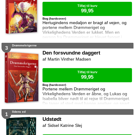
Han stirrede forbløffet på s
Tilføj til kurv
99,95
Bog (hardcover)
Hertugindens medaljon er bragt af vejen, og
portene mellem Drømmeriget og
Virkelighedens Verden er lukket. Men en
person fra Drømmeriget er blevet fanget i
Virkelighedens Verden og kan ikke komme
Drømmekrigerne
tilbage uden hjælp fra en drømmekriger. Lukas
3
og Isabellas evner som drømmekrigere bliver
Den forsvundne daggert
sat på en hård prøve, og endnu en gang er
Martin Vinther Madsen
det et spørgsmål om liv eller død. Hvem er
ven og hvem er fjende …?
Tilføj til kurv
99,95
Bog (hardcover)
Portene mellem Drømmeriget og
Virkelighedens Verden er åbne, og Lukas og
Isabella bliver nødt til at rejse til Drømmeriget.
De tager af sted med bange anelser, og snart
opdager de at noget er helt galt. Både
Ildens ed
Drømmeriget og Virkelighedens Verden er
1
truet ...
Udstødt
Sidsel Katrine Slej