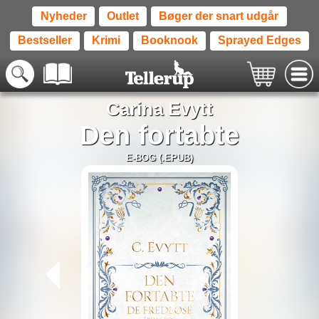
Nyheder
Outlet
Bøger der snart udgår
Bestseller
Krimi
Booknook
Sprayed Edges
Carina Evytt
Den fortabte
E-BOG (.EPUB)