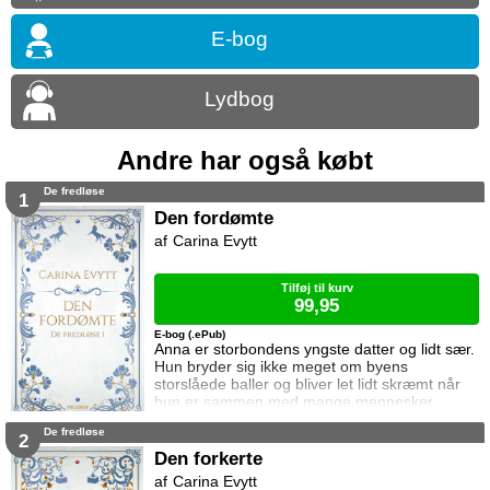
E-bog
Lydbog
Andre har også købt
De fredløse
1
Den fordømte
Carina Evytt
Tilføj til kurv
99,95
E-bog (.ePub)
Anna er storbondens yngste datter og lidt sær.
Hun bryder sig ikke meget om byens
storslåede baller og bliver let lidt skræmt når
hun er sammen med mange mennesker.
Rham er tater og tæt på vanvittig. Han er
De fredløse
oprørsk og uansvarlig og bryder sig hverken
2
om sine egne ældre eller de magtfulde hvide.
Den forkerte
Han vil bare være fri. Niels er greve og bryder
Carina Evytt
sig ikke meget om andre mennesker. Han