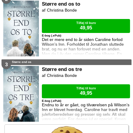
dør. Efter ulykken falder Carolines verden fra
Større end os to
hinanden. Hendes far begynder at drikke, og
Christina Bonde
moren får en depression. Caroline udvikler
angst og lukker sig inde. Fem år sen
Tilføj til kurv
49,95
E-bog (.ePub)
Det er mere end to år siden Caroline forlod
Wilson’s Inn. Forholdet til Jonathan sluttede
brat, og nu er han forlovet med en anden.
Men da Lily dør, rejser Caroline tilbage. En
uventet gave tvinger hende og Jonathan til at
Større end os
arbejde sammen, og hun må blive på kroen i
3
december. Snart begynder følelserne mellem
Større end os tre
Caroline og Jonathan atter at vokse. Men
Christina Bonde
lavinens hemmelighed har haft store
konsekvenser, og da julen nærmer sig, dukker
Tilføj til kurv
49,95
E-bog (.ePub)
Endnu to år er gået, og tilværelsen på Wilson’s
Inn er blevet hverdag. Caroline har travlt med
juleforberedelser og presser sig selv. Alt skal
være perfekt. For denne jul er speciel. Kroen
har 60-års-jubilæum, og både Jonathans
bedsteforældre og Carolines forældre kommer