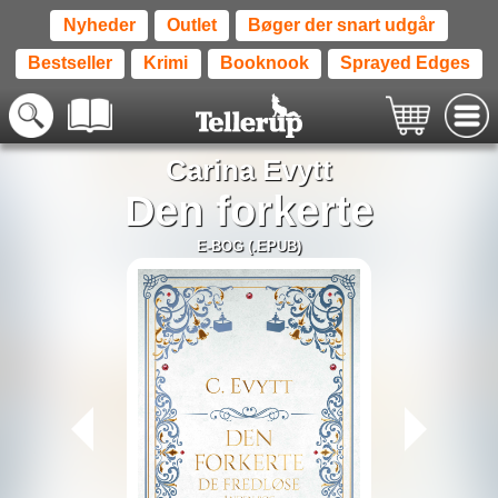
Nyheder
Outlet
Bøger der snart udgår
Bestseller
Krimi
Booknook
Sprayed Edges
Carina Evytt
Den forkerte
E-BOG (.EPUB)