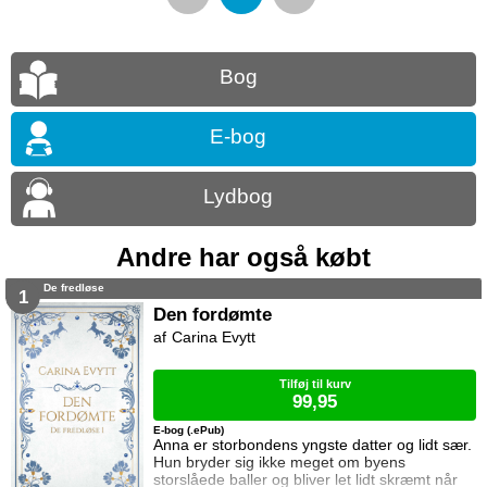
Bog
E-bog
Lydbog
Andre har også købt
De fredløse
1
Den fordømte
Carina Evytt
Tilføj til kurv
99,95
E-bog (.ePub)
Anna er storbondens yngste datter og lidt sær.
Hun bryder sig ikke meget om byens
storslåede baller og bliver let lidt skræmt når