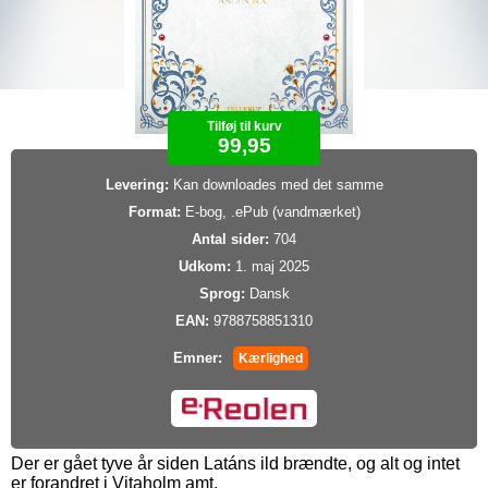
Tilføj til kurv
99,95
Levering:
Kan downloades med det samme
Format:
E-bog, .ePub (vandmærket)
Antal sider:
704
Udkom:
1. maj 2025
Sprog:
Dansk
EAN:
9788758851310
Emner:
Kærlighed
Der er gået tyve år siden Latáns ild brændte, og alt og intet
er forandret i Vitaholm amt.