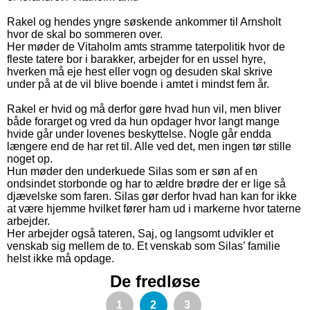
Rakel og hendes yngre søskende ankommer til Arnsholt
hvor de skal bo sommeren over.
Her møder de Vitaholm amts stramme taterpolitik hvor de
fleste tatere bor i barakker, arbejder for en ussel hyre,
hverken må eje hest eller vogn og desuden skal skrive
under på at de vil blive boende i amtet i mindst fem år.
Rakel er hvid og må derfor gøre hvad hun vil, men bliver
både forarget og vred da hun opdager hvor langt mange
hvide går under lovenes beskyttelse. Nogle går endda
længere end de har ret til. Alle ved det, men ingen tør stille
noget op.
Hun møder den underkuede Silas som er søn af en
ondsindet storbonde og har to ældre brødre der er lige så
djævelske som faren. Silas gør derfor hvad han kan for ikke
at være hjemme hvilket fører ham ud i markerne hvor taterne
arbejder.
Her arbejder også tateren, Saj, og langsomt udvikler et
venskab sig mellem de to. Et venskab som Silas’ familie
helst ikke må opdage.
De fredløse
1
2
3