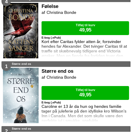
Caritas, må Victoria nødtvungent acceptere at
4
Lucas og Alexander indgår en forening som vil
Følelse
revolutionere vampyrsamfundet for altid. Mens
Christina Bonde
fortidens dæmoner omsider bekæmpes, finder
Victoria endelig fred med sig selv og sit kald
da
Tilføj til kurv
49,95
E-bog (.ePub)
Kort efter Caritas fylder atten år, forsvinder
hendes far Alexander. Det tvinger Caritas til at
træffe sit skæbnevalg tidligere end Victoria
ønsker. Men en fjende fra fortiden truer den
harmoni som er opstået i vampyrernes
Større end os
samfund, og snart må Victoria afgøre om hun
1
skal beskytte Caritas eller redde Alexander. Da
Større end os
Lucas tilsidesætter kontakten til sine følelser
Christina Bonde
og ikke længere er modtagelig for effekten af
Victorias blod, mister hun ti
Tilføj til kurv
49,95
E-bog (.ePub)
Caroline er 13 år da hun og hendes familie
tager på juleferie på den idylliske kro Wilson’s
Inn i Canada. Men det som skulle være den
perfekte jul i smukke, snefulde
bjergomgivelser, bliver hurtigt til rædsel da hun
Større end os
og familien fanges i en lavine, og lillebroren
2