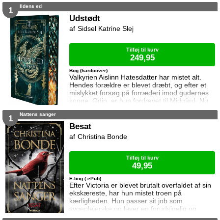
opdager de at noget er helt galt. Både
Ildens ed
Drømmeriget og Virkelighedens Verden er
1
truet ...
Udstødt
Sidsel Katrine Slej
Tilføj til kurv
249,95
Bog (hardcover)
Valkyrien Aislinn Hatesdatter har mistet alt.
Hendes forældre er blevet dræbt, og efter et
mislykket forsøg på forræderi imod gudernes
konge, Odin, er hun fordrevet til Midgård. Nu
står hun alene tilbage i det øde
Nattens sanger
barndomshjem, på flugt fra fjender der er fast
1
besluttet på at dræbe hende. Da Aislinns
Besat
ægtemand, som hun blev tvunget til at gifte sig
Christina Bonde
med i et arrangeret ægteskab, uventet redder
hende fra en dødbringende konfrontation, s
Tilføj til kurv
49,95
E-bog (.ePub)
Efter Victoria er blevet brutalt overfaldet af sin
ekskæreste, har hun mistet troen på
kærligheden. Hun passer sit job som
sygeplejerske og lever en forudsigelig og
forsigtig tilværelse ... indtil hun møder Lucas.