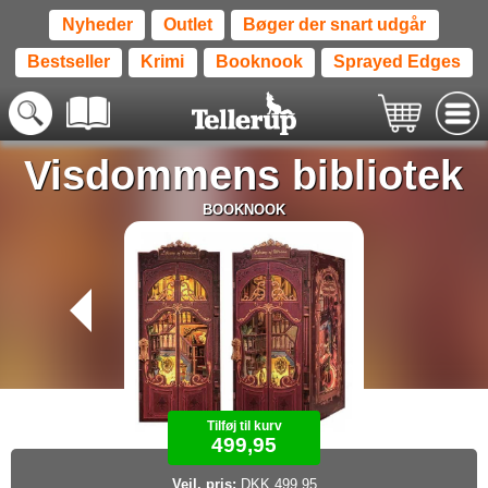
Nyheder
Outlet
Bøger der snart udgår
Bestseller
Krimi
Booknook
Sprayed Edges
Visdommens bibliotek
BOOKNOOK
Tilføj til kurv
499,95
Vejl. pris:
DKK 499,95