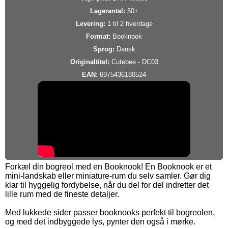
Lagerantal:
50+
Levering:
1 til 2 hverdage
Format:
Booknook
Sprog:
Dansk
Originaltitel:
Cutebee - DC03
EAN:
6975436180524
Forkæl din bogreol med en Booknook! En Booknook er et
mini-landskab eller miniature-rum du selv samler. Gør dig
klar til hyggelig fordybelse, når du del for del indretter det
lille rum med de fineste detaljer.
Med lukkede sider passer booknooks perfekt til bogreolen,
og med det indbyggede lys, pynter den også i mørke.