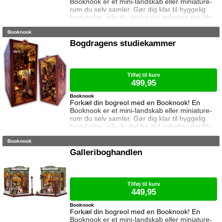
Booknook er et mini-landskab eller miniature-
rum du selv samler. Gør dig klar til hyggelig
fordybelse, når du del for del indretter det lille
rum med de fineste detaljer. Med lukkede
Booknook
sider passer booknooks perfekt til bogreolen,
og med det indbyggede lys, pynter den også i
Bogdragens studiekammer
mørke. I denne booknook træder vi ind i den
hyggeligste eventyrboghandel. Samlet
størrelse: 23 cm høj, 11 cm bred og
Tilføj til kurv
499,95
Booknook
Forkæl din bogreol med en Booknook! En
Booknook er et mini-landskab eller miniature-
rum du selv samler. Gør dig klar til hyggelig
fordybelse, når du del for del indretter det lille
rum med de fineste detaljer. Med lukkede
Booknook
sider passer booknooks perfekt til bogreolen,
og med det indbyggede lys, pynter den også i
Galleriboghandlen
mørke. I denne booknook byder den
charmerende bogdrage os på en læskende
eliksir og en pause fra magistudierne. Saml
Tilføj til kurv
449,95
Booknook
Forkæl din bogreol med en Booknook! En
Booknook er et mini-landskab eller miniature-