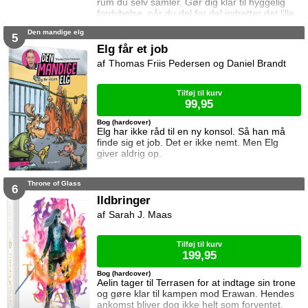
rum du selv samler. Gør dig klar til hyggelig
fordybelse, når du del for del indretter det lille
rum med de fineste detaljer. Med lukkede
Den mandige elg
sider passer booknooks perfekt til bogreolen,
5
og med det indbyggede lys, pynter den også i
Elg får et job
mørke. Samlet størrelse: 17 cm høj, 11,5 cm
Thomas Friis Pedersen og Daniel Brandt
bred og 10 cm dyb. Vejledning medfølger (kun
på engelsk). Lim og batteri
Tilføj til kurv
99,95
Bog (hardcover)
Elg har ikke råd til en ny konsol. Så han må
finde sig et job. Det er ikke nemt. Men Elg
giver aldrig op.
Throne of Glass
6
Ildbringer
Sarah J. Maas
Tilføj til kurv
199,95
Bog (hardcover)
Aelin tager til Terrasen for at indtage sin trone
og gøre klar til kampen mod Erawan. Hendes
ankomst bliver dog ikke helt som forventet.