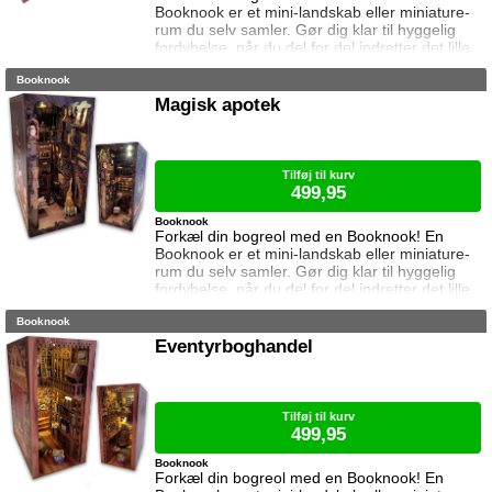
Booknook er et mini-landskab eller miniature-
rum du selv samler. Gør dig klar til hyggelig
fordybelse, når du del for del indretter det lille
rum med de fineste detaljer. Med lukkede
Booknook
sider passer booknooks perfekt til bogreolen,
og med det indbyggede lys, pynter den også i
Magisk apotek
mørke. I denne booknook besøger vi
Mindernes boghandel, med dekorative
dobbeltdøre der kan åbnes og lukkes. Samlet
Tilføj til kurv
499,95
Booknook
Forkæl din bogreol med en Booknook! En
Booknook er et mini-landskab eller miniature-
rum du selv samler. Gør dig klar til hyggelig
fordybelse, når du del for del indretter det lille
rum med de fineste detaljer. Med lukkede
Booknook
sider passer booknooks perfekt til bogreolen,
og med det indbyggede lys, pynter den også i
Eventyrboghandel
mørke. I denne booknook kigger vi ind hos det
magiske apotek. Samlet størrelse: 23 cm høj,
11 cm bred og 18 cm dyb.
Tilføj til kurv
499,95
Booknook
Forkæl din bogreol med en Booknook! En