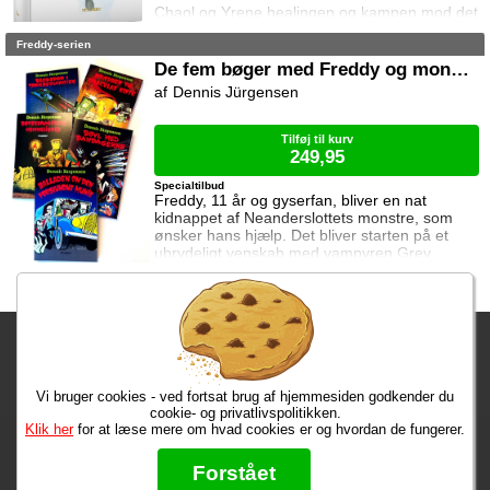
Chaol og Yrene healingen og kampen mod det
mystiske mørke som lurer inden i ham. Men
Freddy-serien
tiden er ved at rinde ud hvis de skal hjælpe
deres venner derhjemme.
De fem bøger med Freddy og monstrene
Dennis Jürgensen
Tilføj til kurv
249,95
Specialtilbud
Freddy, 11 år og gyserfan, bliver en nat
kidnappet af Neanderslottets monstre, som
ønsker hans hjælp. Det bliver starten på et
ubrydeligt venskab med vampyren Grev
Dracula, varulven Eddie, den hovedløse ridder
Sir Arthur Fieldstein, Frankenstein-uhyret
Boris, mumien Mummy og bøvsedragen Nitan.
Fragtgebyret er DKK 59,95 • Fragtgebyret bortfalder ved køb over
DKK 299,00
Vi bruger cookies - ved fortsat brug af hjemmesiden godkender du
Bestiller du nu, har du dine varer på mandag!
cookie- og privatlivspolitikken.
Klik her
for at læse mere om hvad cookies er og hvordan de fungerer.
Max 50 kr.
Bøger til en 🐕
★★★★★
Forstået
Læs hvad vores kunder siger om os på Trustpilot