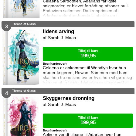
Celaena Sardothien, Adarlans farligste
snigmorder, er blevet forrådt og afsoner nu i
Endoviers saltminer. Da kronprinsen af
Adarlan opfordrer hende til at stille op i
konkurrencen om at blive kongens forkæmper,
Throne of Glass
får hun en uventet chance for at genvinde sin
3
frihed. For at vinde skal hun slå sine barske
Ildens arving
modstandere, der alle er mandlige lejesoldater
Sarah J. Maas
og kriminelle, som bestemt ikke tøver med at
bruge beskidte tricks. Celaena er do
Tilføj til kurv
199,95
Bog (hardcover)
Celaena er ankommet til Wendlyn hvor hun
møder krigeren, Rowan. Sammen med ham
skal hun træne sine evner hvis hun vil gøre sig
håb om at få hjælp. I Adarlan er Chaol ved at
finde sin efterfølger. Han er dog slet ikke klar
Throne of Glass
til at forlade glasslottet og da slet ikke Dorian
4
som han nu prøver at beskytte mere end før.
Skyggernes dronning
Dorian har lagt afstand til Chaol siden Chaol
Sarah J. Maas
opdagede hans magi. Han prøver at
undertrykke den, men kan ikke gøre
Tilføj til kurv
199,95
Bog (hardcover)
Aelin er vendt tilbage til Adarlan hvor hun