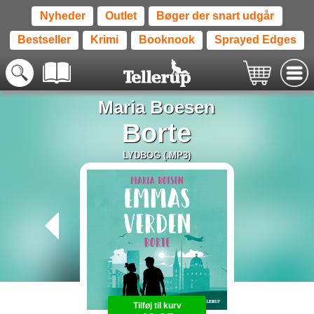
Nyheder
Outlet
Bøger der snart udgår
Bestseller
Krimi
Booknook
Sprayed Edges
Maria Boesen
Borte
LYDBOG (.MP3)
Tilføj til kurv