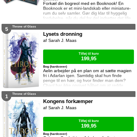
Forkæl din bogreol med en Booknook! En
Booknook er et mini-landskab eller miniature-
rum du selv samler. Gør dig klar til hyggelig
fordybelse, når du del for del indretter det lille
rum med de fineste detaljer. Med lukkede
Throne of Glass
sider passer booknooks perfekt til bogreolen,
5
og med det indbyggede lys, pynter den også i
Lysets dronning
mørke. I denne booknook går døren op og i til
Sarah J. Maas
uglens charmerende lille boghandel, som med
garanti har lige den bog du ik
Tilføj til kurv
199,95
Bog (hardcover)
Aelin arbejder på en plan om at sætte magien
fri i Adarlan igen. Samtidig skal hun finde
penge til en hær, og hvor finder man dem?
Chaol har ikke opgivet håbet om at redde
Dorian. Det bliver dog konstant sværere at
Throne of Glass
forsvare hvad der virker mere og mere som en
1
ønskedrøm, for prinsen lader til at have
Kongens forkæmper
opgivet kampen. Manon plages af
Sarah J. Maas
samvittighedskvaler og presses fra alle sider.
På den ene står Overheksen og hertug
Perringto
Tilføj til kurv
199,95
Bog (hardcover)