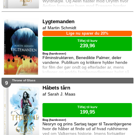
Wyrdnøgle. Og Aelin haster mod Orynth hvor
Aedion forsvarer byen mod Erawans horder.
Heldigvis er han ikke alene. Men kan deres
forbundsfæller overhovedet gøre en forskel
mod Erawans rædsler?
Lygtemanden
Martin Schmidt
Lige nu sparer du 20%
Tilføj til kurv
239,96
Bog (hardcover)
Filminstruktøren, Benedikte Palmer, deler
vandene. Publikum og kritikere hylder hende
for film der gør ondt og efterlader ar, mens
kolleger og endda familiemedlemmer helst så
hende forsvinde. Under en rejse til Los
Throne of Glass
Angeles bliver hun forgiftet og er tæt på at
9
miste livet. Da efterforskningen fortsætter
Håbets tårn
hjemme i Danmark, sender FBI den
Sarah J. Maas
nyuddannede agent April Biggs for at assistere
en dansk taskforce. Sporene dør ud, men så
tager sag
Tilføj til kurv
199,95
Bog (hardcover)
Nesryn og prins Sartaq tager til Tavanbjergene
hvor de håber at finde ud af hvad rukhinerne
ved om Valkernes historie. Imens fortsætter