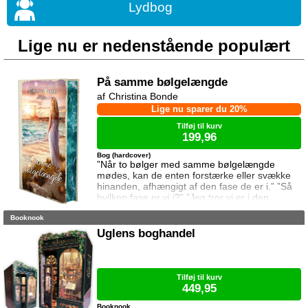
Lydbog
Lige nu er nedenstående populært
På samme bølgelængde
Christina Bonde
Lige nu sparer du 20%
Tilføj til kurv
199,96
Bog (hardcover)
”Når to bølger med samme bølgelængde
mødes, kan de enten forstærke eller svække
hinanden, afhængigt af den fase de er i.” ”Så
hvilken fase er vi i?” ”Jeg tror vi er i den
samme fase.” To ting er vigtige for Elina da
Booknook
hun rejser til den lille ferieby ved kysten for at
sætte sin afdøde fars hus til salg. Salget skal
Uglens boghandel
gå hurtigt, og hendes ophold skal være kort.
Elina har ikke besøgt byen siden hendes far
brød kontakten da hun var se
Tilføj til kurv
449,95
Booknook