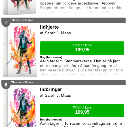
opsøger sin tidligere arbejdsgiver, Arobynn,
Snigmordernes Konge, i et forsøg på at redde
sin fætter. Chaol prøver stadig at redde
Dorian, men det bliver fortsat sværere som
Throne of Glass
tiden går. Dorian er nemlig nu i kongens magt
7
og orker ikke længere at kæmpe imod.
Ildhjerte
Samtidig står Manon i en svær situation.
Sarah J. Maas
Hertug Perrington har givet hende klare
ordrer, men skal hun følge dem eller give e
Tilføj til kurv
199,95
Bog (hardcover)
Aelin tager til Stenmarskerne. Hun er på jagt
efter en mystisk Lås, så hun én gang for alle
kan besejre Erawan. Elide har fået en tvivlsom
allieret som vil hjælpe med at finde Aelin. Men
for hvilken pris? Manon vågner i lænker og
Throne of Glass
aner ikke hvor hun befinder sig. Samtidig kan
6
Dorian ikke glemme heksen der hjalp ham i
Ildbringer
Rifthold.
Sarah J. Maas
Tilføj til kurv
199,95
Bog (hardcover)
Aelin tager til Terrasen for at indtage sin trone