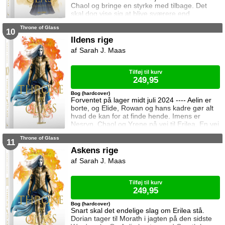
Chaol og bringe en styrke med tilbage. Det
skal dog vise sig at blive sværere end
forventet, for khaganen, det sydlige kontinents
Throne of Glass
mægtige leder, er i sorg og ønsker ikke at
10
træffe en beslutning her og nu. Da en healer
Ildens rige
bliver myrdet under mystiske omstændigheder,
Sarah J. Maas
frygter Chaol og Nesryn at Valkerne er fulgt
efter dem til syden.
Tilføj til kurv
249,95
Bog (hardcover)
Forventet på lager midt juli 2024 ---- Aelin er
borte, og Elide, Rowan og hans kadre gør alt
hvad de kan for at finde hende. Imens er
Nesryn, Chaol og Yrene på vej til Erilea. En vej
der fører dem forbi Chaols barndomshjem
Throne of Glass
hvor hans far er nådigherre. I Terrasen
11
kæmper Aedion mod Erawans fremrykkende
Askens rige
styrker og sin vrede over den aftale Aelin og
Sarah J. Maas
Lysandra har indgået. Og Dorian og Manon
må vælge om de vil lede efte
Tilføj til kurv
249,95
Bog (hardcover)
Snart skal det endelige slag om Erilea stå.
Dorian tager til Morath i jagten på den sidste