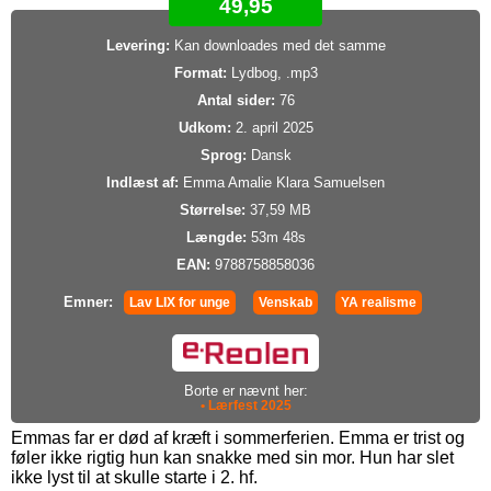
49,95
Levering:
Kan downloades med det samme
Format:
Lydbog, .mp3
Antal sider:
76
Udkom:
2. april 2025
Sprog:
Dansk
Indlæst af:
Emma Amalie Klara Samuelsen
Størrelse:
37,59 MB
Længde:
53m 48s
EAN:
9788758858036
Emner:
Lav LIX for unge
Venskab
YA realisme
Borte er nævnt her:
• Lærfest 2025
Emmas far er død af kræft i sommerferien. Emma er trist og
føler ikke rigtig hun kan snakke med sin mor. Hun har slet
ikke lyst til at skulle starte i 2. hf.