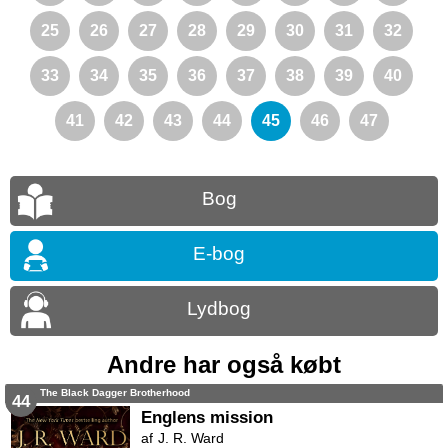
25
26
27
28
29
30
31
32
33
34
35
36
37
38
39
40
41
42
43
44
45
46
47
Bog
E-bog
Lydbog
Andre har også købt
The Black Dagger Brotherhood
44
Englens mission
J. R. Ward