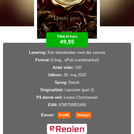
Tilføj til kurv
49,95
Levering:
Kan downloades med det samme
Format:
E-bog, .ePub (vandmærket)
Antal sider:
330
Udkom:
30. maj 2025
Sprog:
Dansk
Originaltitel:
Lassister (part 2)
På dansk ved:
Louise Christiansen
EAN:
9788758853468
Emner:
Erotik
Vampyr