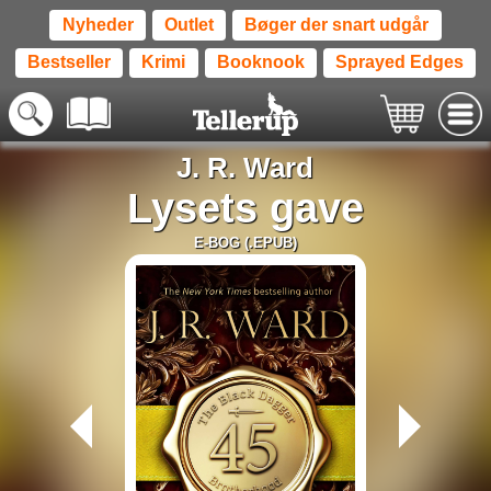
Nyheder
Outlet
Bøger der snart udgår
Bestseller
Krimi
Booknook
Sprayed Edges
J. R. Ward
Lysets gave
E-BOG (.EPUB)