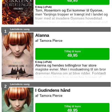
49,95
E-bog (.ePub)
Torn, Rosentorn og Evi kommer til Gyonxe,
men Yanjings tropper er trængt ind i landet og
truer med at invadere Gyonxes hovedstad.
Yanjings hær er større og mere veltrænet end
Gyonxes, så hvordan skal det lykkes at slå
Løvindens sang
fjenden på flugt? Oveni må de tre venner
1
skilles for en tid da Rosentorn får en særlig
Alanna
opgave, Torn følger med Gyonxes hær, og Evi
Tamora Pierce
efterlades i sikkerhed på fortet ...
Tilføj til kurv
49,95
E-bog (.ePub)
Alanna og hendes tvillingbror har store
magiske evner. Men i modsætning til sin bror
drømmer Alanna om at blive ridder. Forklædt
som dreng bliver hun page hos kongen af
Tortall. Hun sætter alt ind for at klare sig -
Løvindens sang
både i den hårde træning i våbenbrug, og i
2
mødet med den overnaturlige verden der
I Gudindens hånd
skænker hende sværdet Lynild - men som
Tamora Pierce
også kræver at hun møder dæmonerne i Den
Sorte By ...
Tilføj til kurv
49,95