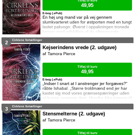
Tilføj til kurv
49,95
E-bog (.ePub)
En høj ung mand var på vej gennem
slumkvarteret uden for østporten med en tungt
lastet pakvogn. Øverst i oppakningen tronede
kasser med adskillige af de efterspurgte
miniaturetræer. Trisana snappede efter vejret
Cirklens fortællinger
og drejede brat om på hælen. Efter fire års
2
adskillelse glæder Sandrilene sig meget til at
Kejserindens vrede (2. udgave)
gense sine fostersøskende, men intet er ved
Tamora Pierce
det gamle. Torn, Trisana og Daja har lukket af
for al mental kommunikation og opfører s
Tilføj til kurv
49,95
E-bog (.ePub)
„Indser I snart at I anstrenger jer forgæves?“
råbte Ishabal. „Større troldmænd end jer har
kastet sig mod vores grænsespærringer uden
at kunne sprænge dem. Hvorfor ikke komme til
fornuft? I får ikke lov til at forlade Namorn.“
Cirklens fortællinger
Omsider går det op for Sandrilene at både
3
hendes personlige frihed og fremtid er i fare –
Stensmelterne (2. udgave)
at kejserinde Berenene er fast besluttet på at
Tamora Pierce
tvinge hende, Daja, Torn og Trisana til at blive i
Namorn. Den enest
Tilføj til kurv