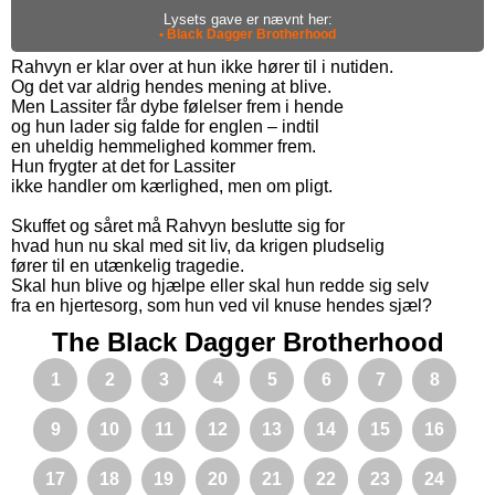
Lysets gave er nævnt her:
• Black Dagger Brotherhood
Rahvyn er klar over at hun ikke hører til i nutiden.
Og det var aldrig hendes mening at blive.
Men Lassiter får dybe følelser frem i hende
og hun lader sig falde for englen – indtil
en uheldig hemmelighed kommer frem.
Hun frygter at det for Lassiter
ikke handler om kærlighed, men om pligt.
Skuffet og såret må Rahvyn beslutte sig for
hvad hun nu skal med sit liv, da krigen pludselig
fører til en utænkelig tragedie.
Skal hun blive og hjælpe eller skal hun redde sig selv
fra en hjertesorg, som hun ved vil knuse hendes sjæl?
The Black Dagger Brotherhood
1
2
3
4
5
6
7
8
9
10
11
12
13
14
15
16
17
18
19
20
21
22
23
24