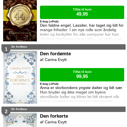
Tilføj til kurv
49,95
E-bog (.ePub)
Den faldne engel, Lassiter, har taget sig lidt for
mange friheder. I sin nye rolle som åndelig
leder og beskytter for alle vampyrer har han
påvirket skæbnens gang i tide – og utide – og
derfor har Skaberen kaldt ham hjem. Men
De fredløse
englen har en vigtig grund til at blive i
1
Caldwell. Lassiter har knyttet sig til en mystisk
Den fordømte
hun som er dumpet ned i Caldwell og som
Carina Evytt
besidder kræfter som strider imod al fornuft.
Og da det viser sig
Tilføj til kurv
99,95
E-bog (.ePub)
Anna er storbondens yngste datter og lidt sær.
Hun bryder sig ikke meget om byens
storslåede baller og bliver let lidt skræmt når
hun er sammen med mange mennesker.
Rham er tater og tæt på vanvittig. Han er
De fredløse
oprørsk og uansvarlig og bryder sig hverken
2
om sine egne ældre eller de magtfulde hvide.
Den forkerte
Han vil bare være fri. Niels er greve og bryder
Carina Evytt
sig ikke meget om andre mennesker. Han