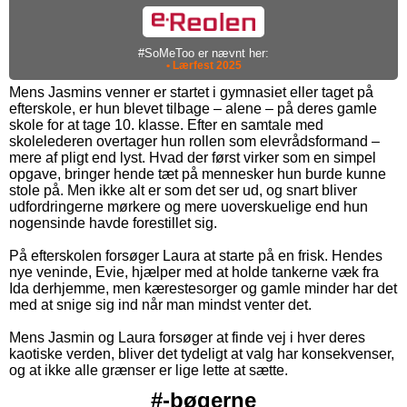
#SoMeToo er nævnt her:
• Lærfest 2025
Mens Jasmins venner er startet i gymnasiet eller taget på
efterskole, er hun blevet tilbage – alene – på deres gamle
skole for at tage 10. klasse. Efter en samtale med
skolelederen overtager hun rollen som elevrådsformand –
mere af pligt end lyst. Hvad der først virker som en simpel
opgave, bringer hende tæt på mennesker hun burde kunne
stole på. Men ikke alt er som det ser ud, og snart bliver
udfordringerne mørkere og mere uoverskuelige end hun
nogensinde havde forestillet sig.
På efterskolen forsøger Laura at starte på en frisk. Hendes
nye veninde, Evie, hjælper med at holde tankerne væk fra
Ida derhjemme, men kærestesorger og gamle minder har det
med at snige sig ind når man mindst venter det.
Mens Jasmin og Laura forsøger at finde vej i hver deres
kaotiske verden, bliver det tydeligt at valg har konsekvenser,
og at ikke alle grænser er lige lette at sætte.
#-bøgerne