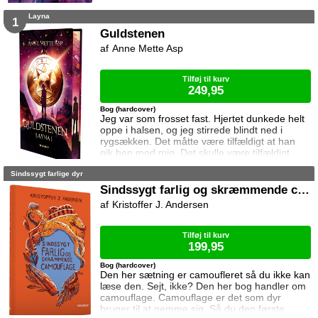
du vil hellere spille computer, men den her bog
Layna
handler om et computerspil! Nå, du ville ikke
1
spille computer. Du ville se computer ... på
Guldstenen
YouTube. Nå okay. Men der er også en
Anne Mette Asp
YouTuber med i bogen. Niki Topgaard. Om jeg
bare har kopieret bags
Tilføj til kurv
249,95
Bog (hardcover)
Jeg var som frosset fast. Hjertet dunkede helt
oppe i halsen, og jeg stirrede blindt ned i
rygsækken. Det måtte være tilfældigt at han
gik hen mod mig. Det skulle være tilfældigt.
Ellers … Trettenårige Layna elsker sin frihed.
Sindssygt farlige dyr
Hun elsker at løbe barfodet over engen, og
hun elsker tanken om at følge den snoede
Sindssygt farlig og skræmmende camouflage
landevej ud i verden. Men Laynas frihed er i
Kristoffer J. Andersen
fare da en fremmed dukker op på hendes
hjemegn, og snart er hun på flugt ud i
Tilføj til kurv
199,95
Bog (hardcover)
Den her sætning er camoufleret så du ikke kan
læse den. Sejt, ikke? Den her bog handler om
camouflage. Camouflage er det som dyr
bruger til at gemme sig. Så du den første