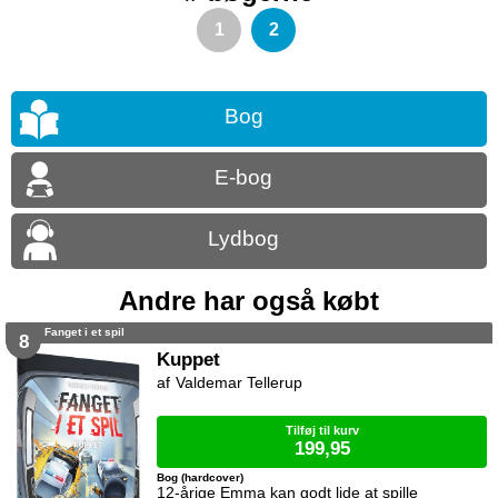
1
2
Bog
E-bog
Lydbog
Andre har også købt
Fanget i et spil
8
Kuppet
Valdemar Tellerup
Tilføj til kurv
199,95
Bog (hardcover)
12-årige Emma kan godt lide at spille