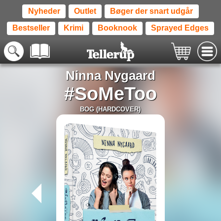
Nyheder
Outlet
Bøger der snart udgår
Bestseller
Krimi
Booknook
Sprayed Edges
Ninna Nygaard
#SoMeToo
BOG (HARDCOVER)