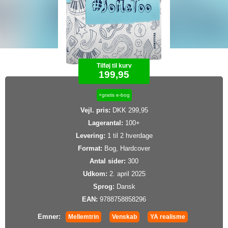
Tilføj til kurv
199,95
+gratis e-bog
Vejl. pris:
DKK 299,95
Lagerantal:
100+
Levering:
1 til 2 hverdage
Format:
Bog, Hardcover
Antal sider:
300
Udkom:
2. april 2025
Sprog:
Dansk
EAN:
9788758858296
Emner:
Mellemtrin
Venskab
YA realisme