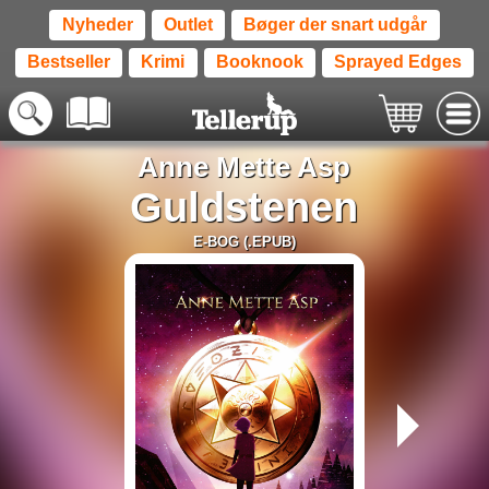
Nyheder
Outlet
Bøger der snart udgår
Bestseller
Krimi
Booknook
Sprayed Edges
Anne Mette Asp
Guldstenen
E-BOG (.EPUB)