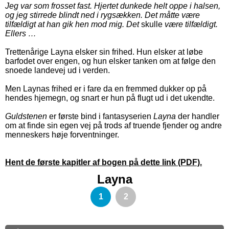
Jeg var som frosset fast. Hjertet dunkede helt oppe i halsen,
og jeg stirrede blindt ned i rygsækken. Det måtte være
tilfældigt at han gik hen mod mig. Det
skulle
være tilfældigt.
Ellers …
Trettenårige Layna elsker sin frihed. Hun elsker at løbe
barfodet over engen, og hun elsker tanken om at følge den
snoede landevej ud i verden.
Men Laynas frihed er i fare da en fremmed dukker op på
hendes hjemegn, og snart er hun på flugt ud i det ukendte.
Guldstenen
er første bind i fantasyserien
Layna
der handler
om at finde sin egen vej på trods af truende fjender og andre
menneskers høje forventninger.
Hent de første kapitler af bogen på dette link (PDF).
Layna
1
2