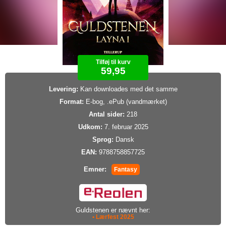
Tilføj til kurv
59,95
Levering:
Kan downloades med det samme
Format:
E-bog, .ePub (vandmærket)
Antal sider:
218
Udkom:
7. februar 2025
Sprog:
Dansk
EAN:
9788758857725
Emner:
Fantasy
Guldstenen er nævnt her:
• Lærfest 2025