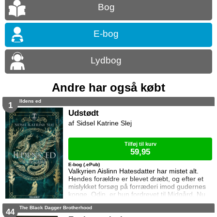
Bog
E-bog
Lydbog
Andre har også købt
Ildens ed
1
Udstødt
Sidsel Katrine Slej
Tilføj til kurv
59,95
E-bog (.ePub)
Valkyrien Aislinn Hatesdatter har mistet alt.
Hendes forældre er blevet dræbt, og efter et
mislykket forsøg på forræderi imod gudernes
konge, Odin, er hun fordrevet til Midgård. Nu
står hun alene tilbage i det øde
The Black Dagger Brotherhood
barndomshjem, på flugt fra fjender der er fast
44