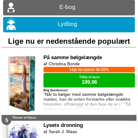
E-bog
Lydbog
Lige nu er nedenstående populært
På samme bølgelængde
Christina Bonde
Lige nu sparer du 20%
Tilføj til kurv
199,96
Bog (hardcover)
”Når to bølger med samme bølgelængde
mødes, kan de enten forstærke eller svække
hinanden, afhængigt af den fase de er i.” ”Så
hvilken fase er vi i?” ”Jeg tror vi er i den
samme fase.” To ting er vigtige for Elina da
Throne of Glass
hun rejser til den lille ferieby ved kysten for at
5
sætte sin afdøde fars hus til salg. Salget skal
Lysets dronning
gå hurtigt, og hendes ophold skal være kort.
Sarah J. Maas
Elina har ikke besøgt byen siden hendes far