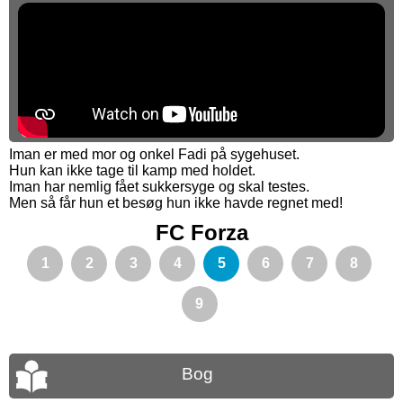
Iman er med mor og onkel Fadi på sygehuset.
Hun kan ikke tage til kamp med holdet.
Iman har nemlig fået sukkersyge og skal testes.
Men så får hun et besøg hun ikke havde regnet med!
FC Forza
1
2
3
4
5
6
7
8
9
Bog