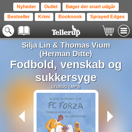
Nyheder
Outlet
Bøger der snart udgår
Bestseller
Krimi
Booknook
Sprayed Edges
Silja Lin
&
Thomas Vium
(Herman Ditte)
Fodbold, venskab og
sukkersyge
LYDBOG (.MP3)