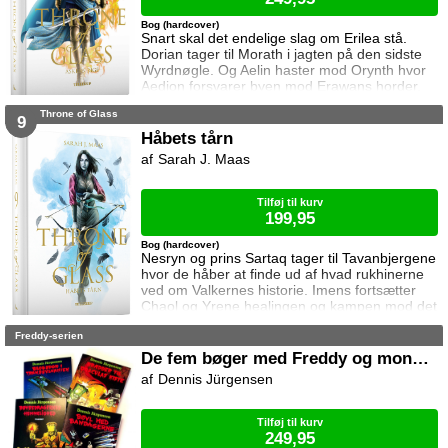
Bog (hardcover)
Snart skal det endelige slag om Erilea stå.
Dorian tager til Morath i jagten på den sidste
Wyrdnøgle. Og Aelin haster mod Orynth hvor
Aedion forsvarer byen mod Erawans horder.
Heldigvis er han ikke alene. Men kan deres
Throne of Glass
forbundsfæller overhovedet gøre en forskel
9
mod Erawans rædsler?
Håbets tårn
Sarah J. Maas
Tilføj til kurv
199,95
Bog (hardcover)
Nesryn og prins Sartaq tager til Tavanbjergene
hvor de håber at finde ud af hvad rukhinerne
ved om Valkernes historie. Imens fortsætter
Chaol og Yrene healingen og kampen mod det
mystiske mørke som lurer inden i ham. Men
Freddy-serien
tiden er ved at rinde ud hvis de skal hjælpe
deres venner derhjemme.
De fem bøger med Freddy og monstrene
Dennis Jürgensen
Tilføj til kurv
249,95