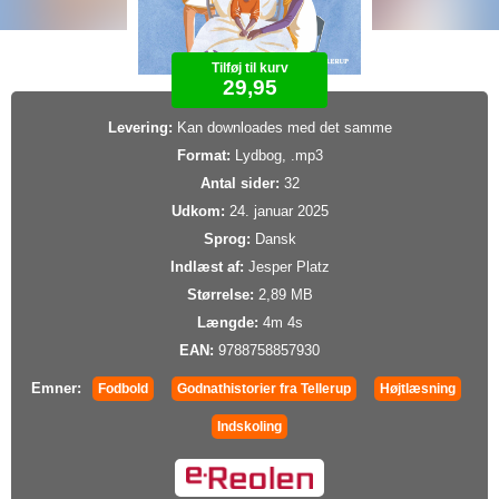
Tilføj til kurv
29,95
Levering:
Kan downloades med det samme
Format:
Lydbog, .mp3
Antal sider:
32
Udkom:
24. januar 2025
Sprog:
Dansk
Indlæst af:
Jesper Platz
Størrelse:
2,89 MB
Længde:
4m 4s
EAN:
9788758857930
Emner:
Fodbold
Godnathistorier fra Tellerup
Højtlæsning
Indskoling