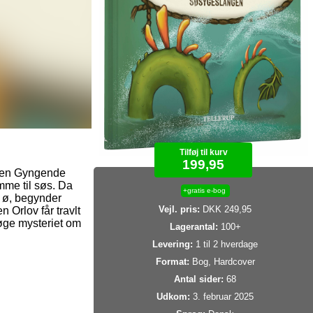
Tilføj til kurv
199,95
 Den Gyngende
emme til søs. Da
+gratis e-bog
e ø, begynder
Vejl. pris:
DKK 249,95
 Orlov får travlt
øge mysteriet om
Lagerantal:
100+
Levering:
1 til 2 hverdage
Format:
Bog, Hardcover
Antal sider:
68
Udkom:
3. februar 2025