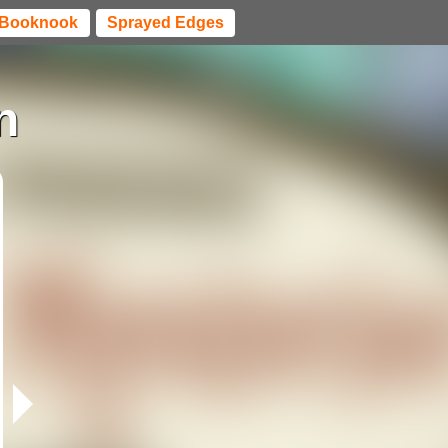
Booknook
Sprayed Edges
n