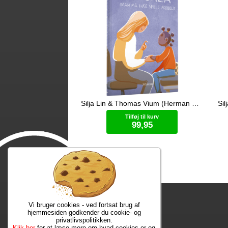
Silja Lin & Thomas Vium (Herman Ditte)
Iman er syg og må blive hjemme fra
Ima
skole og fodbold. Hun kaster op og
ne
Tilføj til kurv
har feber. De må til lægen og få Iman
Og
99,95
testet. Der er noget helt galt.
fo
Bog (hardcover)
Vi bruger cookies - ved fortsat brug af
hjemmesiden godkender du cookie- og
privatlivspolitikken.
Klik her
for at læse mere om hvad cookies er og