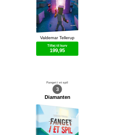
Valdemar Tellerup
e i
12-årige Emma kan godt lide at spille
computerspil. Men helst spil hvor man
Tilføj til kurv
r hun
ikke skal dræbe andre. En dag
199,95
n
vågner hun op et sted hun ikke
kender. Hun kan ikke huske hvordan
 og hun
hun er kommet dertil, og hun aner
Bog (hardcover)
ellem
ikke hvordan hun kommer hjem igen.
bor i
Den eneste hjælp hun får, er et ur
ine
som skriver beskeder til hende. I
ste og
denne bog vil uret have hende til at
Fanget i et spil
lave en portal i en verden fyldt med
3
monstre. Kan Emma det? Og hvad
sker der hvis
Diamanten