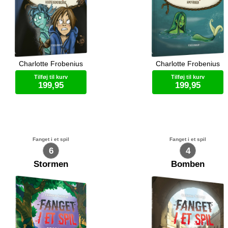
Charlotte Frobenius
Charlotte Frobenius
a har været i monsterpraktik på
Det er Kidas fjerde og sidste ug
ibet Den Gyngende Harpy i tre uger
monsterpraktik på skibet Den
Tilføj til kurv
Tilføj til kurv
 og intet er som det plejer. En
Gyngende Harpy. En dag høre
199,95
199,95
gen vågner hun til kistekrabber i
sang fra havet, men hendes ve
 kahyt, og ingen hører at hun
Orlov tror ikke på hende. Kida
der på hjælp. Skibet og kaptajn
opdager en ny side af sig selv,
Bog (hardcover)
Bog (hardcover)
ap skændes så det hele gynger.
hvirvles ind i en gammel krig m
tergejsterne farer rundt i
kaptajn Klap og de væsner der 
igskab, og selv hendes ven Orlov
farvandet. Kida må bruge alle s
sur. Kida må finde ud af hvorfor
talenter for at løse skibets stør
Fanget i et spil
Fanget i et spil
e opfører sig sært og samtidig
vigtigste mysterium.
6
4
dersøge mysteriet om
tekrabberne der er overalt.
Stormen
Bomben