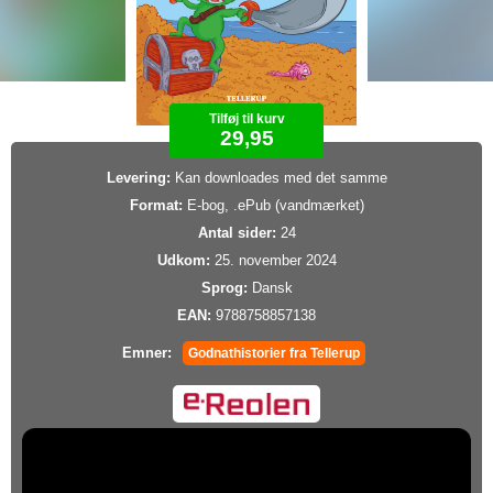
Tilføj til kurv
29,95
Levering:
Kan downloades med det samme
Format:
E-bog, .ePub (vandmærket)
Antal sider:
24
Udkom:
25. november 2024
Sprog:
Dansk
EAN:
9788758857138
Emner:
Godnathistorier fra Tellerup