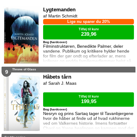
forbundsfæller overhovedet gøre en forskel
mod Erawans rædsler?
Lygtemanden
Martin Schmidt
Lige nu sparer du 20%
Tilføj til kurv
239,96
Bog (hardcover)
Filminstruktøren, Benedikte Palmer, deler
vandene. Publikum og kritikere hylder hende
for film der gør ondt og efterlader ar, mens
kolleger og endda familiemedlemmer helst så
hende forsvinde. Under en rejse til Los
Throne of Glass
Angeles bliver hun forgiftet og er tæt på at
9
miste livet. Da efterforskningen fortsætter
Håbets tårn
hjemme i Danmark, sender FBI den
Sarah J. Maas
nyuddannede agent April Biggs for at assistere
en dansk taskforce. Sporene dør ud, men så
tager sag
Tilføj til kurv
199,95
Bog (hardcover)
Nesryn og prins Sartaq tager til Tavanbjergene
hvor de håber at finde ud af hvad rukhinerne
ved om Valkernes historie. Imens fortsætter
Chaol og Yrene healingen og kampen mod det
mystiske mørke som lurer inden i ham. Men