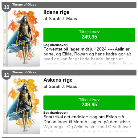
forventet, for khaganen, det sydlige kontinents
Throne of Glass
mægtige leder, er i sorg og ønsker ikke at
10
træffe en beslutning her og nu. Da en healer
Ildens rige
bliver myrdet under mystiske omstændigheder,
Sarah J. Maas
frygter Chaol og Nesryn at Valkerne er fulgt
efter dem til syden.
Tilføj til kurv
249,95
Bog (hardcover)
Forventet på lager midt juli 2024 ---- Aelin er
borte, og Elide, Rowan og hans kadre gør alt
hvad de kan for at finde hende. Imens er
Nesryn, Chaol og Yrene på vej til Erilea. En vej
der fører dem forbi Chaols barndomshjem
Throne of Glass
hvor hans far er nådigherre. I Terrasen
11
kæmper Aedion mod Erawans fremrykkende
Askens rige
styrker og sin vrede over den aftale Aelin og
Sarah J. Maas
Lysandra har indgået. Og Dorian og Manon
må vælge om de vil lede efte
Tilføj til kurv
249,95
Bog (hardcover)
Snart skal det endelige slag om Erilea stå.
Dorian tager til Morath i jagten på den sidste
Wyrdnøgle. Og Aelin haster mod Orynth hvor
Aedion forsvarer byen mod Erawans horder.
Heldigvis er han ikke alene. Men kan deres