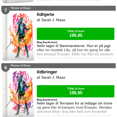
sin fætter. Chaol prøver stadig at redde
Dorian, men det bliver fortsat sværere som
Throne of Glass
tiden går. Dorian er nemlig nu i kongens magt
7
og orker ikke længere at kæmpe imod.
Ildhjerte
Samtidig står Manon i en svær situation.
Sarah J. Maas
Hertug Perrington har givet hende klare
ordrer, men skal hun følge dem eller give e
Tilføj til kurv
199,95
Bog (hardcover)
Aelin tager til Stenmarskerne. Hun er på jagt
efter en mystisk Lås, så hun én gang for alle
kan besejre Erawan. Elide har fået en tvivlsom
allieret som vil hjælpe med at finde Aelin. Men
for hvilken pris? Manon vågner i lænker og
Throne of Glass
aner ikke hvor hun befinder sig. Samtidig kan
6
Dorian ikke glemme heksen der hjalp ham i
Ildbringer
Rifthold.
Sarah J. Maas
Tilføj til kurv
199,95
Bog (hardcover)
Aelin tager til Terrasen for at indtage sin trone
og gøre klar til kampen mod Erawan. Hendes
ankomst bliver dog ikke helt som forventet.
Samtidig er Elide på vej mod nord for at finde