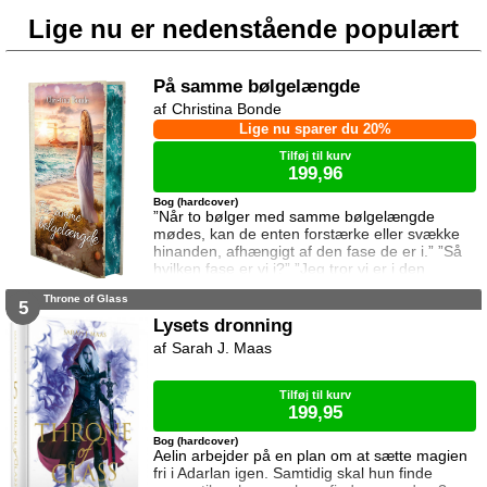
Lige nu er nedenstående populært
På samme bølgelængde
Christina Bonde
Lige nu sparer du 20%
Tilføj til kurv
199,96
Bog (hardcover)
”Når to bølger med samme bølgelængde
mødes, kan de enten forstærke eller svække
hinanden, afhængigt af den fase de er i.” ”Så
hvilken fase er vi i?” ”Jeg tror vi er i den
samme fase.” To ting er vigtige for Elina da
Throne of Glass
hun rejser til den lille ferieby ved kysten for at
5
sætte sin afdøde fars hus til salg. Salget skal
Lysets dronning
gå hurtigt, og hendes ophold skal være kort.
Sarah J. Maas
Elina har ikke besøgt byen siden hendes far
brød kontakten da hun var se
Tilføj til kurv
199,95
Bog (hardcover)
Aelin arbejder på en plan om at sætte magien
fri i Adarlan igen. Samtidig skal hun finde