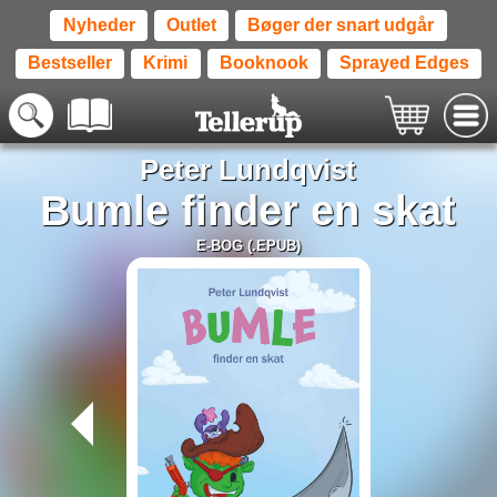
Nyheder
Outlet
Bøger der snart udgår
Bestseller
Krimi
Booknook
Sprayed Edges
Peter Lundqvist
Bumle finder en skat
E-BOG (.EPUB)