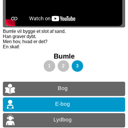
Bumle vil bygge et slot af sand.
Han graver dybt.
Men hov, hvad er det?
En skat!
Bumle
1
2
3
Bog
E-bog
Lydbog