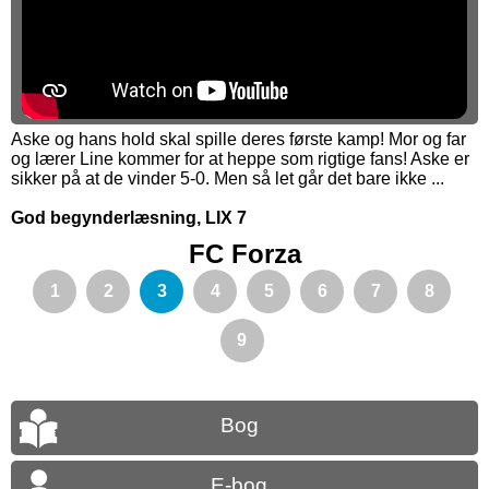
Aske og hans hold skal spille deres første kamp! Mor og far
og lærer Line kommer for at heppe som rigtige fans! Aske er
sikker på at de vinder 5-0. Men så let går det bare ikke ...
God begynderlæsning, LIX 7
FC Forza
1
2
3
4
5
6
7
8
9
Bog
E-bog