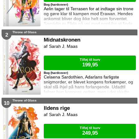
Bog (hardcover)
Aelin tager til Terrasen for at indtage sin trone
og gøre klar til kampen mod Erawan. Hendes
ankomst bliver dog ikke helt som forventet.
Samtidig er Elide på vej mod nord for at finde
Aelin og Celaena Sardothien. Oakwaldskoven
Throne of Glass
er dog stor, og det er nemt at fare vild. Særligt
2
når nogen følger efter én. Dorian forsøger at
Midnatskronen
affinde sig med sin nye rolle, men får større
Sarah J. Maas
problemer at kæmpe mod, og Manon byder
fortsat sin bedstem
Tilføj til kurv
199,95
Bog (hardcover)
Celaena Sardothien, Adarlans farligste
snigmorder, er blevet kongens forkæmper, og
skal slå ihjel på hans forlangende. Udadtil
følger hun kongens ordrer, men i det skjulte
modarbejder hun ham. Det bliver dog stadig
Throne of Glass
sværere at forsvare gerningerne over for
10
vennerne, der intet kender til hendes private
Ildens rige
oprør. Den for længst hedengangne dronning,
Sarah J. Maas
Elena, sætter samtidig Celaena på en svær
opgave, og Celaena må søge hjælp for at løse
Tilføj til kurv
249,95