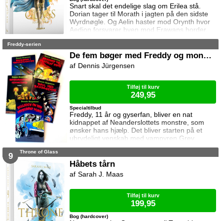
Snart skal det endelige slag om Erilea stå.
Dorian tager til Morath i jagten på den sidste
Wyrdnøgle. Og Aelin haster mod Orynth hvor
Aedion forsvarer byen mod Erawans horder.
Heldigvis er han ikke alene. Men kan deres
Freddy-serien
forbundsfæller overhovedet gøre en forskel
mod Erawans rædsler?
De fem bøger med Freddy og monstrene
Dennis Jürgensen
Tilføj til kurv
249,95
Specialtilbud
Freddy, 11 år og gyserfan, bliver en nat
kidnappet af Neanderslottets monstre, som
ønsker hans hjælp. Det bliver starten på et
ubrydeligt venskab med vampyren Grev
Dracula, varulven Eddie, den hovedløse ridder
Throne of Glass
Sir Arthur Fieldstein, Frankenstein-uhyret
9
Boris, mumien Mummy og bøvsedragen Nitan.
Håbets tårn
Sarah J. Maas
Tilføj til kurv
199,95
Bog (hardcover)