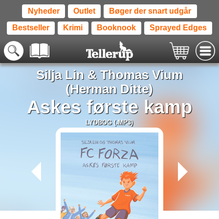
Nyheder
Outlet
Bøger der snart udgår
Bestseller
Krimi
Booknook
Sprayed Edges
Silja Lin
&
Thomas Vium
(Herman Ditte)
Askes første kamp
LYDBOG (.MP3)