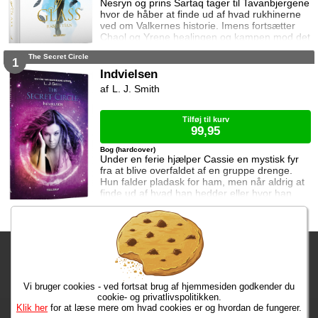
Nesryn og prins Sartaq tager til Tavanbjergene
hvor de håber at finde ud af hvad rukhinerne
ved om Valkernes historie. Imens fortsætter
Chaol og Yrene healingen og kampen mod det
mystiske mørke som lurer inden i ham. Men
The Secret Circle
tiden er ved at rinde ud hvis de skal hjælpe
1
deres venner derhjemme.
Indvielsen
L. J. Smith
Tilføj til kurv
99,95
Bog (hardcover)
Under en ferie hjælper Cassie en mystisk fyr
fra at blive overfaldet af en gruppe drenge.
Hun falder pladask for ham, men når aldrig at
finde ud af hvad han hedder eller hvor han
kommer fra. Da hendes mor beslutter at de
skal flytte til New Salem for at bo hos Cassies
bedstemor, møder hun på den nye skole en
gruppe jævnaldrende som både er
Fragtgebyret er DKK 59,95 • Fragtgebyret bortfalder ved køb over
skræmmende og fascinerende. De er alle
medlemmer af en hemmelig klub og her stø
DKK 299,00
Vi bruger cookies - ved fortsat brug af hjemmesiden godkender du
Bestiller du i dag, har du dine varer på tirsdag!
cookie- og privatlivspolitikken.
Klik her
for at læse mere om hvad cookies er og hvordan de fungerer.
Max 50 kr.
Bøger til en 🐕