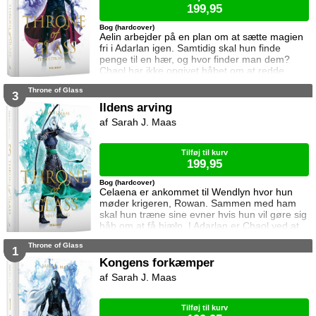
199,95
Bog (hardcover)
Aelin arbejder på en plan om at sætte magien
fri i Adarlan igen. Samtidig skal hun finde
penge til en hær, og hvor finder man dem?
Chaol har ikke opgivet håbet om at redde
Dorian. Det bliver dog konstant sværere at
Throne of Glass
forsvare hvad der virker mere og mere som en
3
ønskedrøm, for prinsen lader til at have
Ildens arving
opgivet kampen. Manon plages af
Sarah J. Maas
samvittighedskvaler og presses fra alle sider.
På den ene står Overheksen og hertug
Perringto
Tilføj til kurv
199,95
Bog (hardcover)
Celaena er ankommet til Wendlyn hvor hun
møder krigeren, Rowan. Sammen med ham
skal hun træne sine evner hvis hun vil gøre sig
håb om at få hjælp. I Adarlan er Chaol ved at
finde sin efterfølger. Han er dog slet ikke klar
Throne of Glass
til at forlade glasslottet og da slet ikke Dorian
1
som han nu prøver at beskytte mere end før.
Kongens forkæmper
Dorian har lagt afstand til Chaol siden Chaol
Sarah J. Maas
opdagede hans magi. Han prøver at
undertrykke den, men kan ikke gøre
Tilføj til kurv