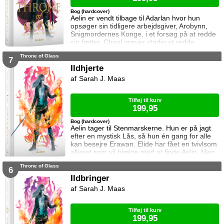
Bog (hardcover)
Aelin er vendt tilbage til Adarlan hvor hun
opsøger sin tidligere arbejdsgiver, Arobynn,
Snigmordernes Konge, i et forsøg på at redde
sin fætter. Chaol prøver stadig at redde
Dorian, men det bliver fortsat sværere som
Throne of Glass
tiden går. Dorian er nemlig nu i kongens magt
7
og orker ikke længere at kæmpe imod.
Ildhjerte
Samtidig står Manon i en svær situation.
Sarah J. Maas
Hertug Perrington har givet hende klare
ordrer, men skal hun følge dem eller give e
Tilføj til kurv
199,95
Bog (hardcover)
Aelin tager til Stenmarskerne. Hun er på jagt
efter en mystisk Lås, så hun én gang for alle
kan besejre Erawan. Elide har fået en tvivlsom
allieret som vil hjælpe med at finde Aelin. Men
for hvilken pris? Manon vågner i lænker og
Throne of Glass
aner ikke hvor hun befinder sig. Samtidig kan
6
Dorian ikke glemme heksen der hjalp ham i
Ildbringer
Rifthold.
Sarah J. Maas
Tilføj til kurv
199,95