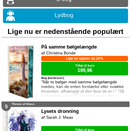
Lydbog
Lige nu er nedenstående populært
På samme bølgelængde
Christina Bonde
Lige nu sparer du 20%
Tilføj til kurv
199,96
Bog (hardcover)
”Når to bølger med samme bølgelængde
mødes, kan de enten forstærke eller svække
hinanden, afhængigt af den fase de er i.” ”Så
hvilken fase er vi i?” ”Jeg tror vi er i den
samme fase.” To ting er vigtige for Elina da
Throne of Glass
hun rejser til den lille ferieby ved kysten for at
5
sætte sin afdøde fars hus til salg. Salget skal
Lysets dronning
gå hurtigt, og hendes ophold skal være kort.
Sarah J. Maas
Elina har ikke besøgt byen siden hendes far
brød kontakten da hun var se
Tilføj til kurv