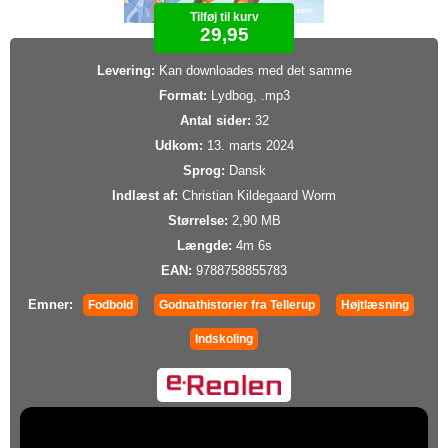
Tilføj til kurv
29,95
Levering:
Kan downloades med det samme
Format:
Lydbog, .mp3
Antal sider:
32
Udkom:
13. marts 2024
Sprog:
Dansk
Indlæst af:
Christian Kildegaard Worm
Størrelse:
2,90 MB
Længde:
4m 6s
EAN:
9788758855783
Emner:
Fodbold
Godnathistorier fra Tellerup
Højtlæsning
Indskoling