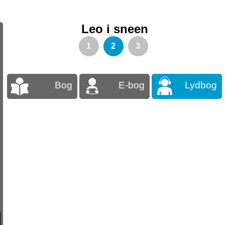
Leo i sneen
1
2
3
Bog
E-bog
Lydbog