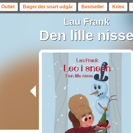
Outlet
Bøger der snart udgår
Bestseller
Krimi
Lau Frank
Den lille niss