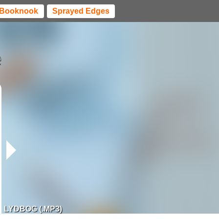
Booknook
Sprayed Edges
e
LYDBOG (.MP3)