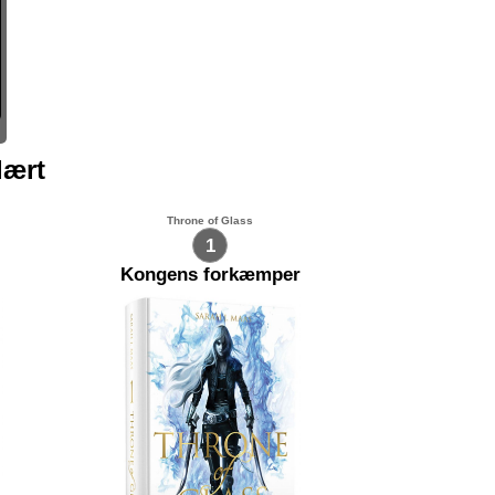
lært
Throne of Glass
1
Kongens forkæmper