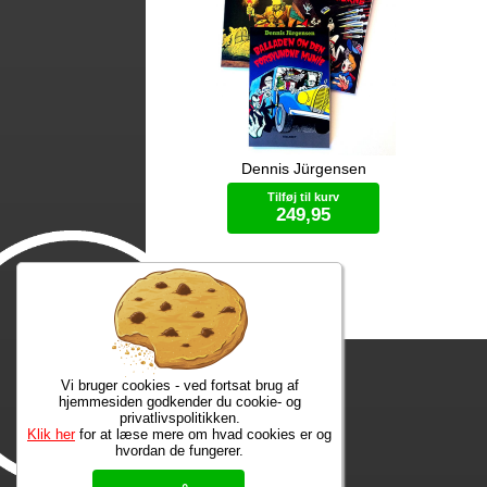
Dennis Jürgensen
Freddy, 11 år og gyserfan, bliver en
Nes
nat kidnappet af Neanderslottets
Ta
Tilføj til kurv
monstre, som ønsker hans hjælp. Det
ud
249,95
bliver starten på et ubrydeligt
Val
venskab med vampyren Grev
Ch
Dracula, varulven Eddie, den
mo
Specialtilbud
hovedløse ridder Sir Arthur Fieldstein,
ind
Frankenstein-uhyret Boris, mumien
rin
Mummy og bøvsedragen Nitan.
ve
Vi bruger cookies - ved fortsat brug af
hjemmesiden godkender du cookie- og
privatlivspolitikken.
Klik her
for at læse mere om hvad cookies er og
hvordan de fungerer.