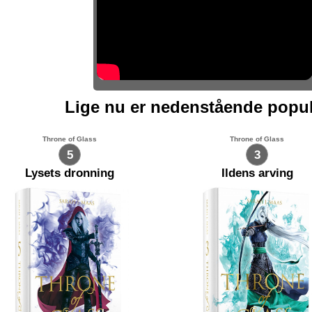
Lige nu er nedenstående popu
Throne of Glass
Throne of Glass
5
3
Lysets dronning
Ildens arving