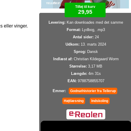
Tilføj til kurv
29,95
Levering:
Kan downloades med det samme
 eller vinger.
Format:
Lydbog, .mp3
Antal sider:
24
Udkom:
13. marts 2024
Sprog:
Dansk
Indlæst af:
Christian Kildegaard Worm
Størrelse:
3,17 MB
Længde:
4m 31s
EAN:
9788758855707
Emner:
Godnathistorier fra Tellerup
Højtlæsning
Indskoling