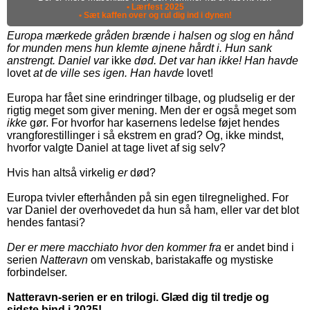
• Lærfest 2025
• Sæt kaffen over og rul dig ind i dynen!
Europa mærkede gråden brænde i halsen og slog en hånd
for munden mens hun klemte øjnene hårdt i. Hun sank
anstrengt. Daniel var
ikke
død. Det var han ikke! Han havde
lovet
at de ville ses igen. Han havde
lovet!
Europa har fået sine erindringer tilbage, og pludselig er der
rigtig meget som giver mening. Men der er også meget som
ikke
gør. For hvorfor har kasernens ledelse føjet hendes
vrangforestillinger i så ekstrem en grad? Og, ikke mindst,
hvorfor valgte Daniel at tage livet af sig selv?
Hvis han altså virkelig
er
død?
Europa tvivler efterhånden på sin egen tilregnelighed. For
var Daniel der overhovedet da hun så ham, eller var det blot
hendes fantasi?
Der er mere macchiato hvor den kommer fra
er andet bind i
serien
Natteravn
om venskab, baristakaffe og mystiske
forbindelser.
Natteravn-serien er en trilogi. Glæd dig til tredje og
sidste bind i 2025!