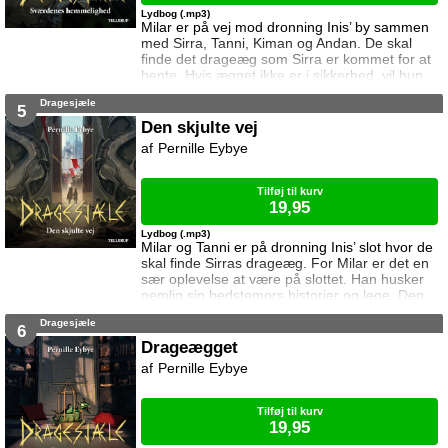
Lydbog (.mp3)
Milar er på vej mod dronning Inis’ by sammen
med Sirra, Tanni, Kiman og Andan. De skal
finde det drageæg som Sirra er kommet for at
hente. Hvis ægget ikke er i sikkerhed, vil hun
ikke hjælpe dem. Rejsen er ikke uden farer, og
Dragesjæle
snart må Milar kæmpe for at beskytte sig selv
5
og sine venner.
Den skjulte vej
Pernille Eybye
Tilføj til kurv
19,95
Lydbog (.mp3)
Milar og Tanni er på dronning Inis’ slot hvor de
skal finde Sirras drageæg. For Milar er det en
sær oplevelse at være på slottet. Han husker
nemlig sin bedstemors historier og lege. Den
viden kan han måske bruge til at finde ægget.
Dragesjæle
Men der lurer mange farer bag slottets mure.
6
Drageægget
Pernille Eybye
Tilføj til kurv
19,95