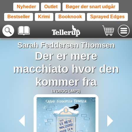
Nyheder
Outlet
Bøger der snart udgår
Bestseller
Krimi
Booknook
Sprayed Edges
Sarah Feddersen Thomsen
Der er mere
macchiato hvor den
kommer fra
LYDBOG (.MP3)