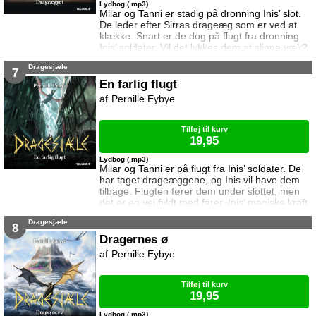
Lydbog (.mp3)
Milar og Tanni er stadig på dronning Inis’ slot.
De leder efter Sirras drageæg som er ved at
klække. Snart er de dog på flugt fra dronning
Inis’ soldater. Vil det lykkes dem at slippe væk?
Vil de miste deres liv? Eller måske deres
Dragesjæle
sjæle?
7
En farlig flugt
Pernille Eybye
Tilføj til kurv
19,95
Lydbog (.mp3)
Milar og Tanni er på flugt fra Inis’ soldater. De
har taget drageæggene, og Inis vil have dem
tilbage. Flugten fører dem under slottet, men
det er en vej fyldt med farer. Inis’ magiske kraft
kan koste dem livet, og én må ofre alt.
Dragesjæle
8
Dragernes ø
Pernille Eybye
Tilføj til kurv
19,95
Lydbog (.mp3)