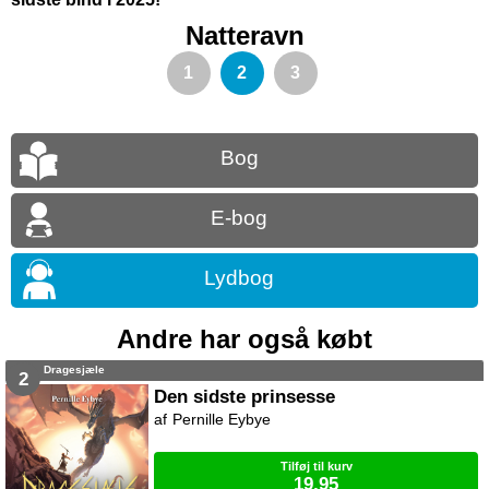
Natteravn
1
2
3
Bog
E-bog
Lydbog
Andre har også købt
Dragesjæle
2
Den sidste prinsesse
Pernille Eybye
Tilføj til kurv
19,95