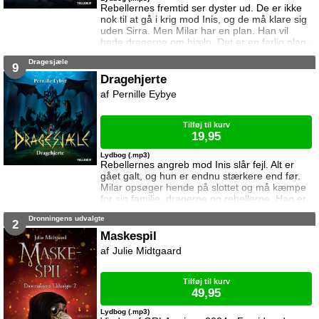
Rebellernes fremtid ser dyster ud. De er ikke
nok til at gå i krig mod Inis, og de må klare sig
uden Sirra. Men Milar har en plan. Han vil
bede dragerne om hjælp. Det er en farlig plan,
for dragerne stoler ikke på mennesker.
Dragesjæle
9
Dragehjerte
Pernille Eybye
Tilføj til kurv
19,95
Lydbog (.mp3)
Rebellernes angreb mod Inis slår fejl. Alt er
gået galt, og hun er endnu stærkere end før.
Milar opsøger hende på slottet og må kæmpe
for sin familie, dragerne og rebellerne. Han er
på egen hånd, men han vil ikke give op.
Dronningens udvalgte
2
Maskespil
Julie Midtgaard
Tilføj til kurv
49,95
Lydbog (.mp3)