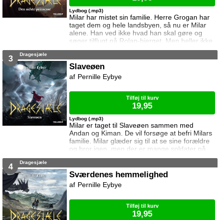
Lydbog (.mp3)
Milar har mistet sin familie. Herre Grogan har
taget dem og hele landsbyen, så nu er Milar
alene. Han ved ikke hvad han skal gøre og
søger tilflugt på Rolan-bjerget. Men heller ikke
der er han i sikkerhed. Dronningens mænd
Dragesjæle
leder efter den sorte drage som skjuler sig på
3
bjerget. Kan Milar beskytte den?
Slaveøen
Pernille Eybye
Tilføj til kurv
19,95
Lydbog (.mp3)
Milar er taget til Slaveøen sammen med
Andan og Kiman. De vil forsøge at befri Milars
familie. Milar glæder sig til at se sine forældre
og bror igen, men der er mange soldater på
Slaveøen. De må være forsigtige hvis det skal
Dragesjæle
lykkes dem alle at slippe væk.
4
Sværdenes hemmelighed
Pernille Eybye
Tilføj til kurv
19,95