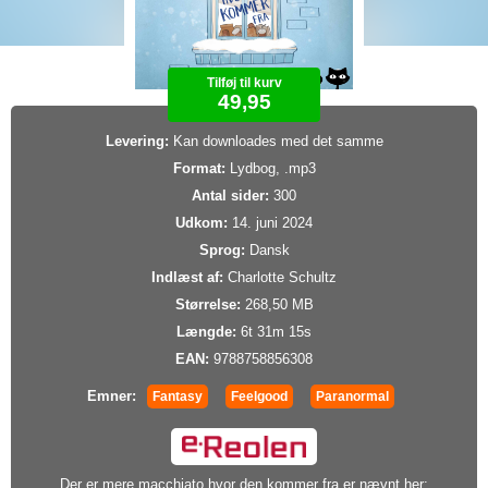
Tilføj til kurv
49,95
Levering:
Kan downloades med det samme
Format:
Lydbog, .mp3
Antal sider:
300
Udkom:
14. juni 2024
Sprog:
Dansk
Indlæst af:
Charlotte Schultz
Størrelse:
268,50 MB
Længde:
6t 31m 15s
EAN:
9788758856308
Emner:
Fantasy
Feelgood
Paranormal
Der er mere macchiato hvor den kommer fra er nævnt her: