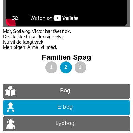
Mor, Sofia og Victor har fået nok.
De fik ikke huset for sig selv.
Nu vil de langt væk.
Men pigen, Alma, vil med.
Familien Spøg
1
2
3
Bog
E-bog
Lydbog