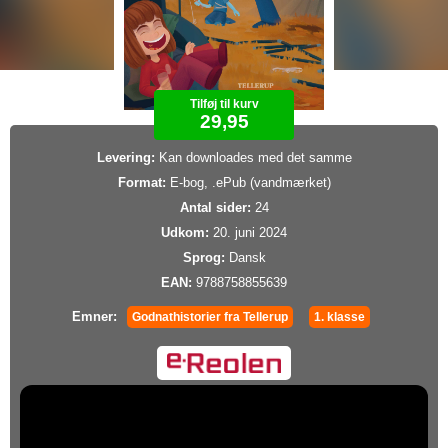
Tilføj til kurv
29,95
Levering:
Kan downloades med det samme
Format:
E-bog, .ePub (vandmærket)
Antal sider:
24
Udkom:
20. juni 2024
Sprog:
Dansk
EAN:
9788758855639
Emner:
Godnathistorier fra Tellerup
1. klasse