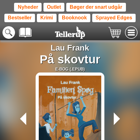
Nyheder
Outlet
Bøger der snart udgår
Bestseller
Krimi
Booknook
Sprayed Edges
Lau Frank
På skovtur
E-BOG (.EPUB)