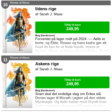
Throne of Glass
mægtige leder, er i sorg og ønsker ikke at
10
træffe en beslutning her og nu. Da en healer
Ildens rige
bliver myrdet under mystiske omstændigheder,
Sarah J. Maas
frygter Chaol og Nesryn at Valkerne er fulgt
efter dem til syden.
Tilføj til kurv
249,95
Bog (hardcover)
Forventet på lager midt juli 2024 ---- Aelin er
borte, og Elide, Rowan og hans kadre gør alt
hvad de kan for at finde hende. Imens er
Nesryn, Chaol og Yrene på vej til Erilea. En vej
der fører dem forbi Chaols barndomshjem
Throne of Glass
hvor hans far er nådigherre. I Terrasen
11
kæmper Aedion mod Erawans fremrykkende
Askens rige
styrker og sin vrede over den aftale Aelin og
Sarah J. Maas
Lysandra har indgået. Og Dorian og Manon
må vælge om de vil lede efte
Tilføj til kurv
249,95
Bog (hardcover)
Snart skal det endelige slag om Erilea stå.
Dorian tager til Morath i jagten på den sidste
Wyrdnøgle. Og Aelin haster mod Orynth hvor
Aedion forsvarer byen mod Erawans horder.
Heldigvis er han ikke alene. Men kan deres