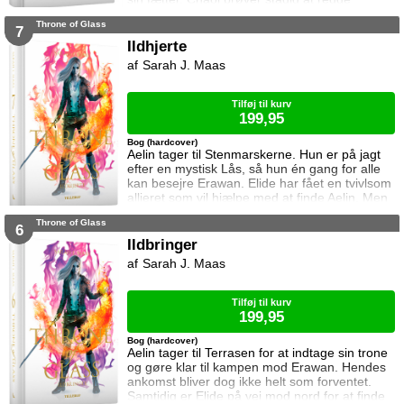
Dorian, men det bliver fortsat sværere som
Throne of Glass
tiden går. Dorian er nemlig nu i kongens magt
7
og orker ikke længere at kæmpe imod.
Ildhjerte
Samtidig står Manon i en svær situation.
Sarah J. Maas
Hertug Perrington har givet hende klare
ordrer, men skal hun følge dem eller give e
Tilføj til kurv
199,95
Bog (hardcover)
Aelin tager til Stenmarskerne. Hun er på jagt
efter en mystisk Lås, så hun én gang for alle
kan besejre Erawan. Elide har fået en tvivlsom
allieret som vil hjælpe med at finde Aelin. Men
for hvilken pris? Manon vågner i lænker og
Throne of Glass
aner ikke hvor hun befinder sig. Samtidig kan
6
Dorian ikke glemme heksen der hjalp ham i
Ildbringer
Rifthold.
Sarah J. Maas
Tilføj til kurv
199,95
Bog (hardcover)
Aelin tager til Terrasen for at indtage sin trone
og gøre klar til kampen mod Erawan. Hendes
ankomst bliver dog ikke helt som forventet.
Samtidig er Elide på vej mod nord for at finde