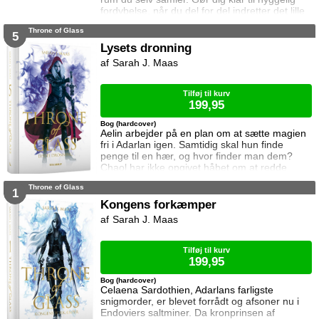
fordybelse, når du del for del indretter det lille
rum med de fineste detaljer. Med lukkede
Throne of Glass
sider passer booknooks perfekt til bogreolen,
5
og med det indbyggede lys, pynter den også i
Lysets dronning
mørke. I denne booknook går døren op og i til
Sarah J. Maas
uglens charmerende lille boghandel, som med
garanti har lige den bog du ik
Tilføj til kurv
199,95
Bog (hardcover)
Aelin arbejder på en plan om at sætte magien
fri i Adarlan igen. Samtidig skal hun finde
penge til en hær, og hvor finder man dem?
Chaol har ikke opgivet håbet om at redde
Dorian. Det bliver dog konstant sværere at
Throne of Glass
forsvare hvad der virker mere og mere som en
1
ønskedrøm, for prinsen lader til at have
Kongens forkæmper
opgivet kampen. Manon plages af
Sarah J. Maas
samvittighedskvaler og presses fra alle sider.
På den ene står Overheksen og hertug
Perringto
Tilføj til kurv
199,95
Bog (hardcover)
Celaena Sardothien, Adarlans farligste
snigmorder, er blevet forrådt og afsoner nu i
Endoviers saltminer. Da kronprinsen af