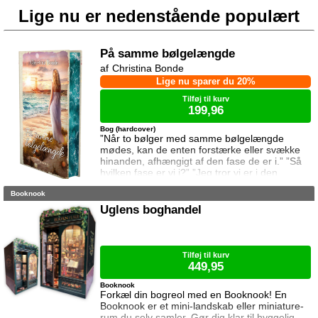
Lige nu er nedenstående populært
På samme bølgelængde
Christina Bonde
Lige nu sparer du 20%
Tilføj til kurv
199,96
Bog (hardcover)
”Når to bølger med samme bølgelængde
mødes, kan de enten forstærke eller svække
hinanden, afhængigt af den fase de er i.” ”Så
hvilken fase er vi i?” ”Jeg tror vi er i den
samme fase.” To ting er vigtige for Elina da
Booknook
hun rejser til den lille ferieby ved kysten for at
sætte sin afdøde fars hus til salg. Salget skal
Uglens boghandel
gå hurtigt, og hendes ophold skal være kort.
Elina har ikke besøgt byen siden hendes far
brød kontakten da hun var se
Tilføj til kurv
449,95
Booknook
Forkæl din bogreol med en Booknook! En
Booknook er et mini-landskab eller miniature-
rum du selv samler. Gør dig klar til hyggelig