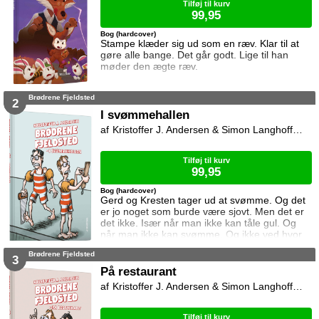
Tilføj til kurv
99,95
Bog (hardcover)
Stampe klæder sig ud som en ræv. Klar til at
gøre alle bange. Det går godt. Lige til han
møder den ægte ræv.
Brødrene Fjeldsted
2
I svømmehallen
Kristoffer J. Andersen & Simon Langhoff & Niki Topgaard
Tilføj til kurv
99,95
Bog (hardcover)
Gerd og Kresten tager ud at svømme. Og det
er jo noget som burde være sjovt. Men det er
det ikke. Især når man ikke kan tåle gul. Og
når man ikke kan svømme. Og ikke ved hvor
man skal klæde om. Når der er for meget
Brødrene Fjeldsted
vand. Og når det er alt for koldt. Du kender
3
måske videoen som er lavet af Niki Topgaard
På restaurant
og Flamesman1. Den ligger på YouTube.
Kristoffer J. Andersen & Simon Langhoff & Niki Topgaard
Tilføj til kurv