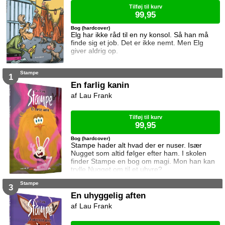
Tilføj til kurv
99,95
Bog (hardcover)
Elg har ikke råd til en ny konsol. Så han må
finde sig et job. Det er ikke nemt. Men Elg
giver aldrig op.
Stampe
1
En farlig kanin
Lau Frank
Tilføj til kurv
99,95
Bog (hardcover)
Stampe hader alt hvad der er nuser. Især
Nugget som altid følger efter ham. I skolen
finder Stampe en bog om magi. Mon han kan
trylle Nugget om til et uhyre?
Stampe
3
En uhyggelig aften
Lau Frank