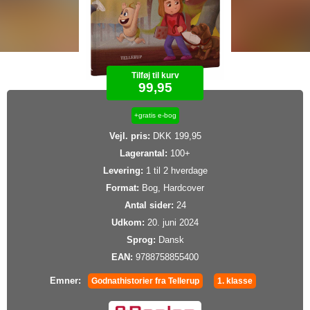
Tilføj til kurv
99,95
+gratis e-bog
Vejl. pris:
DKK 199,95
Lagerantal:
100+
Levering:
1 til 2 hverdage
Format:
Bog, Hardcover
Antal sider:
24
Udkom:
20. juni 2024
Sprog:
Dansk
EAN:
9788758855400
Emner:
Godnathistorier fra Tellerup
1. klasse