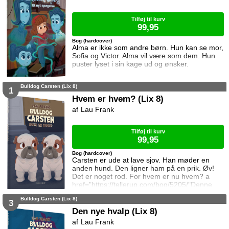
Tilføj til kurv
99,95
Bog (hardcover)
Alma er ikke som andre børn. Hun kan se mor,
Sofia og Victor. Alma vil være som dem. Hun
puster lyset i sin kage ud og ønsker.
Bulldog Carsten (Lix 8)
1
Hvem er hvem? (Lix 8)
Lau Frank
Tilføj til kurv
99,95
Bog (hardcover)
Carsten er ude at lave sjov. Han møder en
anden hund. Den ligner ham på en prik. Øv!
Det er noget rod. For hvem er nu hvem? a
href="https://tellerup.com/bog/5205/"Denne
titel findes også i LIX 15!/a
Bulldog Carsten (Lix 8)
3
Den nye hvalp (Lix 8)
Lau Frank