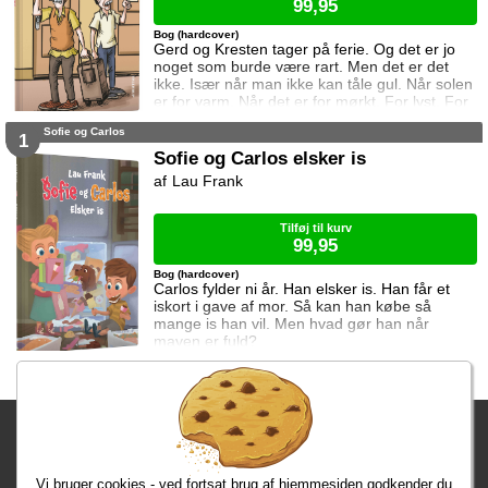
99,95
Bog (hardcover)
Gerd og Kresten tager på ferie. Og det er jo
noget som burde være rart. Men det er det
ikke. Især når man ikke kan tåle gul. Når solen
er for varm. Når det er for mørkt. For lyst. For
koldt. Og der er noget som hele tiden ringer.
Sofie og Carlos
Du kender måske videoen som er lavet af Niki
1
Topgaard og Flamesman1. Den ligger på
Sofie og Carlos elsker is
YouTube.
Lau Frank
Tilføj til kurv
99,95
Bog (hardcover)
Carlos fylder ni år. Han elsker is. Han får et
iskort i gave af mor. Så kan han købe så
mange is han vil. Men hvad gør han når
maven er fuld?
Fragtgebyret er DKK 59,95 • Fragtgebyret bortfalder ved køb over
DKK 299,00
Vi bruger cookies - ved fortsat brug af hjemmesiden godkender du
Bestiller du i dag, har du dine varer på tirsdag!