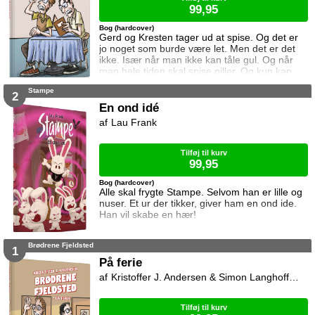
99,95
Bog (hardcover)
Gerd og Kresten tager ud at spise. Og det er
jo noget som burde være let. Men det er det
ikke. Især når man ikke kan tåle gul. Og når
man hele tiden skal spise piller. Og kun kan
spise mad som spætte. Og rødder fra et træ.
Stampe
Og lever fra en fugl. Du kender måske videoen
2
som er lavet af Niki Topgaard og Flamesman1.
En ond idé
Den ligger på YouTube.
Lau Frank
Tilføj til kurv
99,95
Bog (hardcover)
Alle skal frygte Stampe. Selvom han er lille og
nuser. Et ur der tikker, giver ham en ond ide.
Han vil skabe en hær!
Brødrene Fjeldsted
1
På ferie
Kristoffer J. Andersen & Simon Langhoff & Niki Topgaard
Tilføj til kurv