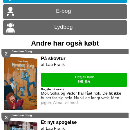
E-bog
Lydbog
Andre har også købt
Familien Spøg
2
På skovtur
Lau Frank
Tilføj til kurv
99,95
Bog (hardcover)
Mor, Sofia og Victor har fået nok. De fik ikke
huset for sig selv. Nu vil de langt væk. Men
pigen, Alma, vil med.
Familien Spøg
3
Et nyt spøgelse
Lau Frank