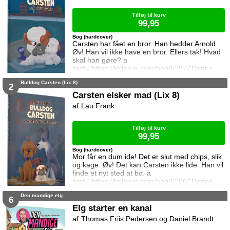
Tilføj til kurv
99,95
Bog (hardcover)
Carsten har fået en bror. Han hedder Arnold.
Øv! Han vil ikke have en bror. Ellers tak! Hvad
skal han gøre? a
href="https://tellerup.com/bog/5207/"Denne
titel findes også i LIX 15!/a
Bulldog Carsten (Lix 8)
2
Carsten elsker mad (Lix 8)
Lau Frank
Tilføj til kurv
99,95
Bog (hardcover)
Mor får en dum ide! Det er slut med chips, slik
og kage. Øv! Det kan Carsten ikke lide. Han vil
finde et nyt sted at bo. a
href="https://tellerup.com/bog/5206/"Denne
titel findes også i LIX 15!/a
Den mandige elg
6
Elg starter en kanal
Thomas Friis Pedersen og Daniel Brandt