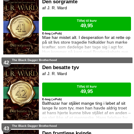
Den sorgramte
J. R. Ward
Tilføj til kurv
49,95
E-bog (.ePub)
Mae har mistet alt. I desperation for at rette op
på sit livs store tragedie hidkalder hun mørke
kræfter, som dødelige bør tage sig i agt for.
Hun kommer på kant med Broderskabets nye
fjende, men samtidig finder hun uventet
The Black Dagger Brotherhood
kærligheden sammen med Sahvage. Mae ved
42
at hun og Sahvage ikke har nogen fremtid
Den besatte tyv
sammen. Alligevel allierer hun sig med ham i
J. R. Ward
kampen mod ondskaben som truer med at
tilintetgøre, ikke kun hende og alt hv
Tilføj til kurv
49,95
E-bog (.ePub)
Balthazar har stjålet mange ting i løbet af sit
lange liv som tyv, men han havde aldrig troet
at hans hjerte kunne blive stjålet af en anden –
og slet ikke af et menneske. Hans følelser for
Erika kan ikke benægtes, og det bringer hende
The Black Dagger Brotherhood
i fare. Balthazar er ikke alene i sin krop.
43
Dæmonen Devina har besat ham, og han er
Den frygtløse kvinde