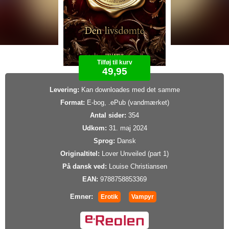
Tilføj til kurv
49,95
Levering:
Kan downloades med det samme
Format:
E-bog, .ePub (vandmærket)
Antal sider:
354
Udkom:
31. maj 2024
Sprog:
Dansk
Originaltitel:
Lover Unveiled (part 1)
På dansk ved:
Louise Christiansen
EAN:
9788758853369
Emner:
Erotik
Vampyr