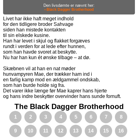
Den livsdømte er nævnt her:
• Black Dagger Brotherhood
Livet har ikke haft meget indhold
for den tidligere broder Sahvage
siden han mistede kontakten
til sin elskede kusine.
Han har levet i skjul og flakket forgæves
rundt i verden for at lede efter hunnen,
som han havde svoret at beskytte.
Nu har han kun ét ønske tilbage – at dø.
Skæbnen vil at han en nat møder
hunvampyren Mae, der trækker ham ind i
en farlig kamp mod en ældgammel ondskab,
som han burde holde sig fra.
Det varer ikke længe før Mae kaprer hans hjerte
og hans indre beskytter overvinder hans sunde fornuft.
The Black Dagger Brotherhood
1
2
3
4
5
6
7
8
9
10
11
12
13
14
15
16