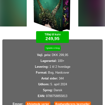
Tilføj til kurv
249,95
+gratis e-bog
Vejl. pris:
DKK 299,95
Lagerantal:
100+
Levering:
1 til 2 hverdage
Format:
Bog, Hardcover
Antal sider:
344
Udkom:
5. april 2024
Sprog:
Dansk
EAN:
9788758855813
Emner:
Afsluttede serier
Boghandlerens bestseller