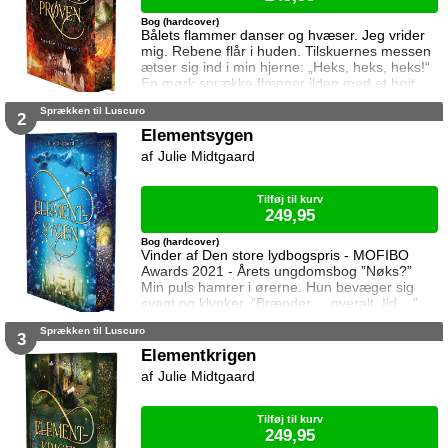
Bog (hardcover)
Bålets flammer danser og hvæser. Jeg vrider
mig. Rebene flår i huden. Tilskuernes messen
ætser sig ind i min hjerne: „Heks, heks, heks!“
En mørk sprække flænger ilden med et højt
brøl. Sprækken udvider sig. Flammer, gløder
Sprækken til Luscuro
og aske hvirvler ind i mørket. Jeg bliver
2
slynget samme vej. I 1600-tallets Aalborg
Elementsygen
straffes trolddom med døden, og før 14-årige
Julie Midtgaard
Gry ved af det, sender en hekseanklage
hende på bålet. Men de glubske flammer
Tilføj til kurv
249,95
Bog (hardcover)
Vinder af Den store lydbogspris - MOFIBO
Awards 2021 - Årets ungdomsbog ”Nøks?”
Min puls hamrer i ørerne. Hun bevæger sig
svagt og klynker. ”Brænder ... overalt. Ild ...”
Hendes hånd er ujævn. Jeg ser ned.
Sprækken til Luscuro
Håndryggen er ét stort sår. Røde brandvabler
3
bobler frem på hendes kinder, og hun slår om
Elementkrigen
sig for at slukke flammerne der ikke findes. En
Julie Midtgaard
mystisk sygdom rammer Luscuro. Der ser ikke
ud til at være en kur, og elementkræfter
Tilføj til kurv
249,95