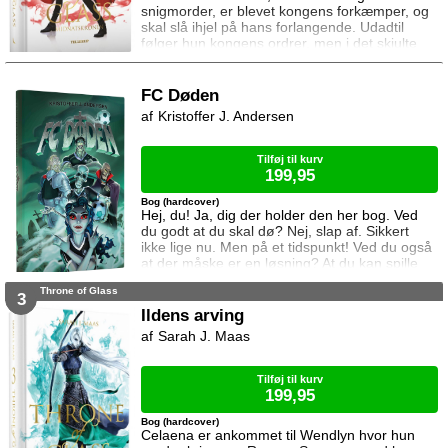
snigmorder, er blevet kongens forkæmper, og
skal slå ihjel på hans forlangende. Udadtil
følger hun kongens ordrer, men i det skjulte
modarbejder hun ham. Det bliver dog stadig
sværere at forsvare gerningerne over for
vennerne, der intet kender til hendes private
FC Døden
oprør. Den for længst hedengangne dronning,
Kristoffer J. Andersen
Elena, sætter samtidig Celaena på en svær
opgave, og Celaena må søge hjælp for at løse
Tilføj til kurv
199,95
Bog (hardcover)
Hej, du! Ja, dig der holder den her bog. Ved
du godt at du skal dø? Nej, slap af. Sikkert
ikke lige nu. Men på et tidspunkt! Ved du også
at der måske er en løsning? At du kan spille
mod Døden og redde dit liv? Ja ja, man siger
Throne of Glass
at Døden altid vinder, men du må selv vælge
3
spillet. Hvad nu hvis du valgte … fodbold?
Ildens arving
Døden kan helt sikkert ikke spille fodbold. Jo
Sarah J. Maas
jo, fodbold er en holdsport, så Døden er nødt
til at lave et hold. Men
Tilføj til kurv
199,95
Bog (hardcover)
Celaena er ankommet til Wendlyn hvor hun