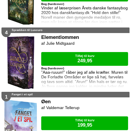
Bog (hardcover)
Vinder af læserprisen Årets danske fantasybog
2020 hos danskfantasy.dk ”Hold den stille!”
Norell maner den gyngende medaljon til ro,
men når knap at slippe før den igen sætter i
bevægelse. ”Den svinger mod Notio. Den vil
Sprækken til Luscuro
indenfor!” Reynir knytter hænderne. ”Der er
4
lokkerkræfter bag.” Medaljonen flakker som
Elementlommen
glider en tågebanke forbi. ”Mørkemagi!” gisper
Julie Midtgaard
jeg. ”Den er indhyllet i mørkemagi!”
Usikkerheden hersker i Notio. Hævn
Tilføj til kurv
249,95
Bog (hardcover)
”Aaa-ruuun!” råber jeg af alle kræfter. Muren til
De Forladte Områder er lige så høj, farveløs
og tavs som altid. ”Arun!” Min hals er tør og ru.
Jo flere gange jeg kalder, jo mindre lyder det
som et navn. ”Find ... Arun,“ ekkoer Akelas
Fanget i et spil
stemme i mit hoved. „Hjælpe.“ Det Endelige
1
Opgør er ovre, så hvorfor forsvinder Luscuros
Øen
ubalance ikke? Den sender elementsygen ud i
Valdemar Tellerup
endnu en bølge der spreder sig hurtigt og
dødeligt. Lokkerherske
Tilføj til kurv
199,95