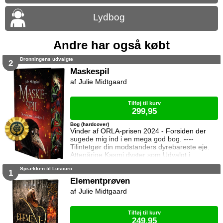
Lydbog
Andre har også købt
Dronningens udvalgte
2
Maskespil
Julie Midtgaard
Tilføj til kurv
299,95
Bog (hardcover)
Vinder af ORLA-prisen 2024 - Forsiden der
sugede mig ind i en mega god bog. ----
Tilintetgør din modstanders dyrebareste eje.
Attenårige Kasmi dyster som Udvalgt i
dronning Soras skyggespil. Hun forstår til fulde
Sprækken til Luscuro
at læretiden på slottet er et spil – og at livet
1
uden for slottet også er det. Alle er brikker på
Elementprøven
spillepladen, og hun har planer om at være
Julie Midtgaard
brikken der slår de andre hjem. Det har hun i
sinde at gøre via skyggespille
Tilføj til kurv
249,95