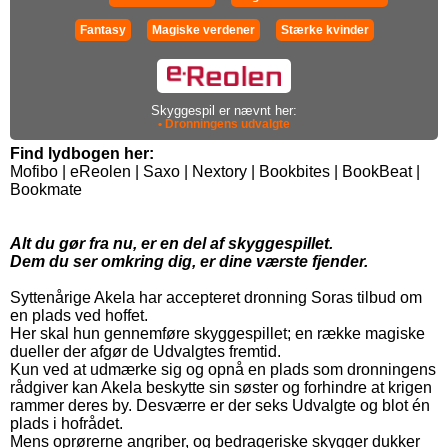
Fantasy
Magiske verdener
Stærke kvinder
Skyggespil er nævnt her:
• Dronningens udvalgte
Find lydbogen her:
Mofibo | eReolen | Saxo | Nextory | Bookbites | BookBeat |
Bookmate
Alt du gør fra nu, er en del af skyggespillet.
Dem du ser omkring dig, er dine værste fjender.
Syttenårige Akela har accepteret dronning Soras tilbud om
en plads ved hoffet.
Her skal hun gennemføre skyggespillet; en række magiske
dueller der afgør de Udvalgtes fremtid.
Kun ved at udmærke sig og opnå en plads som dronningens
rådgiver kan Akela beskytte sin søster og forhindre at krigen
rammer deres by. Desværre er der seks Udvalgte og blot én
plads i hofrådet.
Mens oprørerne angriber, og bedrageriske skygger dukker