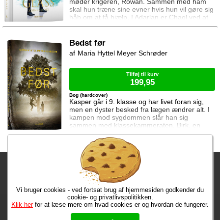
møder krigeren, Rowan. Sammen med ham
skal hun træne sine evner hvis hun vil gøre sig
håb om at få hjælp. I Adarlan er Chaol ved at
finde sin efterfølger. Han er dog slet ikke klar
til at forlade glasslottet og da slet ikke Dorian
som han nu prøver at beskytte mere end før.
Bedst før
Dorian har lagt afstand til Chaol siden Chaol
Maria Hyttel Meyer Schrøder
opdagede hans magi. Han prøver at
undertrykke den, men kan ikke gøre
Tilføj til kurv
199,95
Bog (hardcover)
Kasper går i 9. klasse og har livet foran sig,
men en dyster besked fra lægen ændrer alt. I
kampen mod sygdommen slår han sig
sammen med klassekammeraten, Birk, en
hverdagseventyrer der tænker, taler og
handler som det passer ham. De vil få det
bedste ud af livet, også selvom deres
hæsblæsende oplevelser til tider er mere end
Fragtgebyret er DKK 59,95 • Fragtgebyret bortfalder ved køb over
Kaspers krop kan holde til. Bedst Før handler
om håb og om at leve. Måske vinder Kasper
DKK 299,00
endda ven
Vi bruger cookies - ved fortsat brug af hjemmesiden godkender du
Bestiller du inden kl. 13:00 har du dine varer på mandag!
cookie- og privatlivspolitikken.
Klik her
for at læse mere om hvad cookies er og hvordan de fungerer.
Max 50 kr.
Bøger til en 🐕
★★★★★