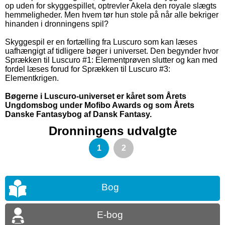
op uden for skyggespillet, optrevler Akela den royale slægts
hemmeligheder. Men hvem tør hun stole på når alle bekriger
hinanden i dronningens spil?
Skyggespil er en fortælling fra Luscuro som kan læses
uafhængigt af tidligere bøger i universet. Den begynder hvor
Sprækken til Luscuro #1: Elementprøven slutter og kan med
fordel læses forud for Sprækken til Luscuro #3:
Elementkrigen.
Bøgerne i Luscuro-universet er kåret som Årets
Ungdomsbog under Mofibo Awards og som Årets
Danske Fantasybog af Dansk Fantasy.
Dronningens udvalgte
1
2
Bog
E-bog