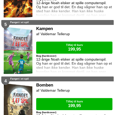
12-årige Noah elsker at spille computerspil.
Og han er god til det. En dag vågner han op et
sted han ikke kender. Han kan ikke huske
hvordan han er kommet dertil, og han aner
ikke hvordan han kommer hjem igen. Den
Fanget i et spil
eneste hjælp han får, er et ur som skriver
5
beskeder til ham. I denne bog vil uret have
Kampen
ham til at nedkæmpe en drage. Kan Noah
Valdemar Tellerup
det? Og hvad sker der hvis det mislykkes?
Dragen er andet bind i serien Fanget i et s
Tilføj til kurv
199,95
Bog (hardcover)
12-årige Noah elsker at spille computerspil.
Og han er god til det. En dag vågner han op et
sted han ikke kender. Han kan ikke huske
hvordan han er kommet dertil, og han aner
ikke hvordan han kommer hjem igen. Den
Fanget i et spil
eneste hjælp han får, er et ur som skriver
4
beskeder til ham. I denne bog vil uret have
Bomben
ham til at spille en vigtig kamp. Kan Noah det?
Valdemar Tellerup
Og hvad sker der hvis det mislykkes? Kampen
er femte bind i serien Fanget i
Tilføj til kurv
199,95
Bog (hardcover)