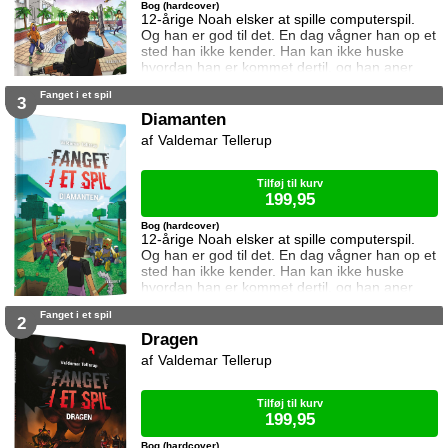
Bog (hardcover)
12-årige Noah elsker at spille computerspil.
Og han er god til det. En dag vågner han op et
sted han ikke kender. Han kan ikke huske
hvordan han er kommet dertil, og han aner
ikke hvordan han kommer hjem igen. Den
Fanget i et spil
eneste hjælp han får, er et ur som skriver
3
beskeder til ham. I denne bog vil uret have
Diamanten
ham til at kæmpe mod 99 andre på en ø. Og
Valdemar Tellerup
vinde. Kan Noah det? Og hvad sker der hvis
det mislykkes? Øen er første bind i se
Tilføj til kurv
199,95
Bog (hardcover)
12-årige Noah elsker at spille computerspil.
Og han er god til det. En dag vågner han op et
sted han ikke kender. Han kan ikke huske
hvordan han er kommet dertil, og han aner
ikke hvordan han kommer hjem igen. Den
Fanget i et spil
eneste hjælp han får, er et ur som skriver
2
beskeder til ham. I denne bog vil uret have
Dragen
ham til at finde en diamant i en verden fyldt
Valdemar Tellerup
med monstre. Kan Noah det? Og hvad sker
der hvis det mislykkes? Diamanten er
Tilføj til kurv
199,95
Bog (hardcover)