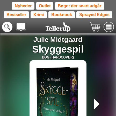
Nyheder
Outlet
Bøger der snart udgår
Bestseller
Krimi
Booknook
Sprayed Edges
Julie Midtgaard
Skyggespil
BOG (HARDCOVER)