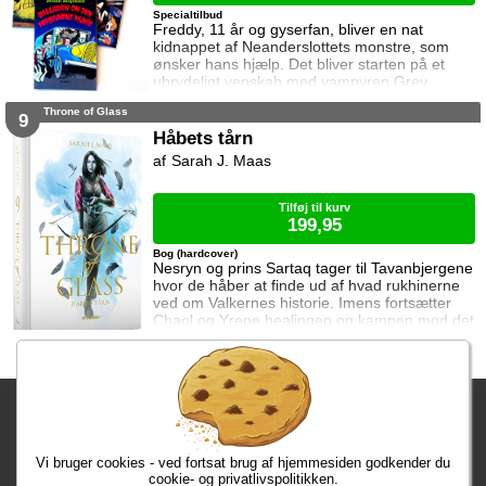
Specialtilbud
Freddy, 11 år og gyserfan, bliver en nat
kidnappet af Neanderslottets monstre, som
ønsker hans hjælp. Det bliver starten på et
ubrydeligt venskab med vampyren Grev
Dracula, varulven Eddie, den hovedløse ridder
Throne of Glass
Sir Arthur Fieldstein, Frankenstein-uhyret
9
Boris, mumien Mummy og bøvsedragen Nitan.
Håbets tårn
Sarah J. Maas
Tilføj til kurv
199,95
Bog (hardcover)
Nesryn og prins Sartaq tager til Tavanbjergene
hvor de håber at finde ud af hvad rukhinerne
ved om Valkernes historie. Imens fortsætter
Chaol og Yrene healingen og kampen mod det
mystiske mørke som lurer inden i ham. Men
tiden er ved at rinde ud hvis de skal hjælpe
deres venner derhjemme.
Fragtgebyret er DKK 59,95 • Fragtgebyret bortfalder ved køb over
DKK 299,00
Vi bruger cookies - ved fortsat brug af hjemmesiden godkender du
Bestiller du i dag, har du dine varer på tirsdag!
cookie- og privatlivspolitikken.