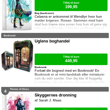
Tilføj til kurv
199,95
Bog (hardcover)
Celaena er ankommet til Wendlyn hvor hun
møder krigeren, Rowan. Sammen med ham
skal hun træne sine evner hvis hun vil gøre sig
håb om at få hjælp. I Adarlan er Chaol ved at
finde sin efterfølger. Han er dog slet ikke klar
Booknook
til at forlade glasslottet og da slet ikke Dorian
som han nu prøver at beskytte mere end før.
Uglens boghandel
Dorian har lagt afstand til Chaol siden Chaol
opdagede hans magi. Han prøver at
undertrykke den, men kan ikke gøre
Tilføj til kurv
449,95
Booknook
Forkæl din bogreol med en Booknook! En
Booknook er et mini-landskab eller miniature-
rum du selv samler. Gør dig klar til hyggelig
fordybelse, når du del for del indretter det lille
rum med de fineste detaljer. Med lukkede
Throne of Glass
sider passer booknooks perfekt til bogreolen,
4
og med det indbyggede lys, pynter den også i
Skyggernes dronning
mørke. I denne booknook går døren op og i til
Sarah J. Maas
uglens charmerende lille boghandel, som med
garanti har lige den bog du ik