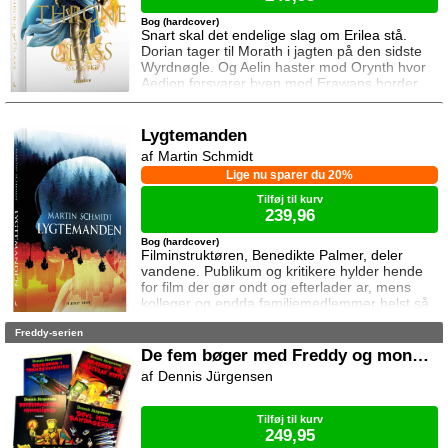
Bog (hardcover)
Snart skal det endelige slag om Erilea stå.
Dorian tager til Morath i jagten på den sidste
Wyrdnøgle. Og Aelin haster mod Orynth hvor
Aedion forsvarer byen mod Erawans horder.
Heldigvis er han ikke alene. Men kan deres
forbundsfæller overhovedet gøre en forskel
mod Erawans rædsler?
Lygtemanden
Martin Schmidt
Lige nu sparer du 20%
Tilføj til kurv
239,96
Bog (hardcover)
Filminstruktøren, Benedikte Palmer, deler
vandene. Publikum og kritikere hylder hende
for film der gør ondt og efterlader ar, mens
kolleger og endda familiemedlemmer helst så
hende forsvinde. Under en rejse til Los
Freddy-serien
Angeles bliver hun forgiftet og er tæt på at
miste livet. Da efterforskningen fortsætter
De fem bøger med Freddy og monstrene
hjemme i Danmark, sender FBI den
Dennis Jürgensen
nyuddannede agent April Biggs for at assistere
en dansk taskforce. Sporene dør ud, men så
tager sag
Tilføj til kurv
249,95