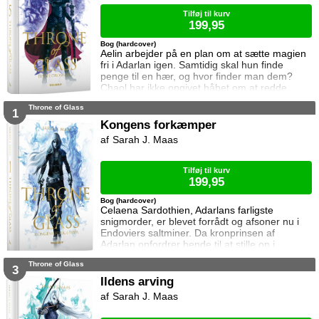
Tilføj til kurv
199,95
Bog (hardcover)
Aelin arbejder på en plan om at sætte magien
fri i Adarlan igen. Samtidig skal hun finde
penge til en hær, og hvor finder man dem?
Chaol har ikke opgivet håbet om at redde
Dorian. Det bliver dog konstant sværere at
Throne of Glass
forsvare hvad der virker mere og mere som en
1
ønskedrøm, for prinsen lader til at have
Kongens forkæmper
opgivet kampen. Manon plages af
Sarah J. Maas
samvittighedskvaler og presses fra alle sider.
På den ene står Overheksen og hertug
Perringto
Tilføj til kurv
199,95
Bog (hardcover)
Celaena Sardothien, Adarlans farligste
snigmorder, er blevet forrådt og afsoner nu i
Endoviers saltminer. Da kronprinsen af
Adarlan opfordrer hende til at stille op i
konkurrencen om at blive kongens forkæmper,
Throne of Glass
får hun en uventet chance for at genvinde sin
3
frihed. For at vinde skal hun slå sine barske
Ildens arving
modstandere, der alle er mandlige lejesoldater
Sarah J. Maas
og kriminelle, som bestemt ikke tøver med at
bruge beskidte tricks. Celaena er do