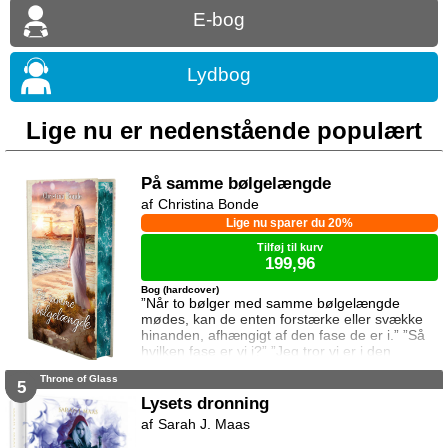
E-bog
Lydbog
Lige nu er nedenstående populært
På samme bølgelængde
Christina Bonde
Lige nu sparer du 20%
Tilføj til kurv
199,96
Bog (hardcover)
”Når to bølger med samme bølgelængde
mødes, kan de enten forstærke eller svække
hinanden, afhængigt af den fase de er i.” ”Så
hvilken fase er vi i?” ”Jeg tror vi er i den
samme fase.” To ting er vigtige for Elina da
Throne of Glass
hun rejser til den lille ferieby ved kysten for at
5
sætte sin afdøde fars hus til salg. Salget skal
Lysets dronning
gå hurtigt, og hendes ophold skal være kort.
Sarah J. Maas
Elina har ikke besøgt byen siden hendes far
brød kontakten da hun var se