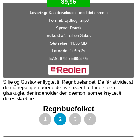
39,95
Levering:
Kan downloades med det samme
Format:
Lydbog, .mp3
Sprog:
Dansk
Indlæst af:
Torben Sekov
Størrelse:
44,36 MB
Længde:
1t 6m 2s
EAN:
9788758853505
Silje og Gustav er flygtet til Regnbuelandet. De får at vide, at
de må rejse igen førend de hver især har fundet den
glaskugle, der indeholder den dæmon, som er knyttet til
deres skæbne.
Regnbuefolket
1
2
3
4