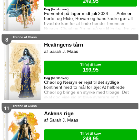
249,95
Bog (hardcover)
Forventet på lager midt juli 2024 ---- Aelin er
borte, og Elide, Rowan og hans kadre gør alt
hvad de kan for at finde hende. Imens er
Nesryn, Chaol og Yrene på vej til Erilea. En vej
der fører dem forbi Chaols barndomshjem
Throne of Glass
hvor hans far er nådigherre. I Terrasen
8
kæmper Aedion mod Erawans fremrykkende
Healingens tårn
styrker og sin vrede over den aftale Aelin og
Sarah J. Maas
Lysandra har indgået. Og Dorian og Manon
må vælge om de vil lede efte
Tilføj til kurv
199,95
Bog (hardcover)
Chaol og Nesryn er rejst til det sydlige
kontinent med to mål for øje: At helbrede
Chaol og bringe en styrke med tilbage. Det
skal dog vise sig at blive sværere end
forventet, for khaganen, det sydlige kontinents
Throne of Glass
mægtige leder, er i sorg og ønsker ikke at
11
træffe en beslutning her og nu. Da en healer
Askens rige
bliver myrdet under mystiske omstændigheder,
Sarah J. Maas
frygter Chaol og Nesryn at Valkerne er fulgt
efter dem til syden.
Tilføj til kurv
249,95