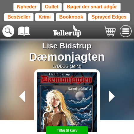
Nyheder
Outlet
Bøger der snart udgår
Bestseller
Krimi
Booknook
Sprayed Edges
Lise Bidstrup
Dæmonjagten
LYDBOG (.MP3)
Tilføj til kurv