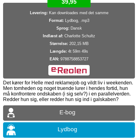
39,95
Levering:
Kan downloades med det samme
Format:
Lydbog, .mp3
Sprog:
Dansk
Indlæst af:
Charlotte Schultz
Størrelse:
202,15 MB
Længde:
4t 59m 49s
EAN:
9788758853727
Det kører for Helle med reklamejob og vildt liv i weekenden.
Men tomheden og noget truende lurer i hendes fortid, hun
må konfrontere ondskaben (i sig selv?) i en parallelverden.
Redder hun sig, eller redder hun sig ind i galskaben?
E-bog
Lydbog