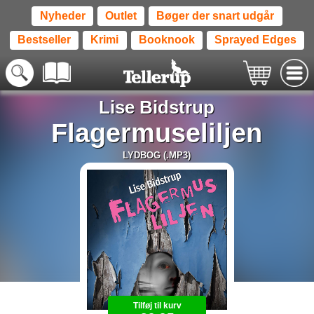
Nyheder
Outlet
Bøger der snart udgår
Bestseller
Krimi
Booknook
Sprayed Edges
Lise Bidstrup
Flagermuseliljen
LYDBOG (.MP3)
Tilføj til kurv