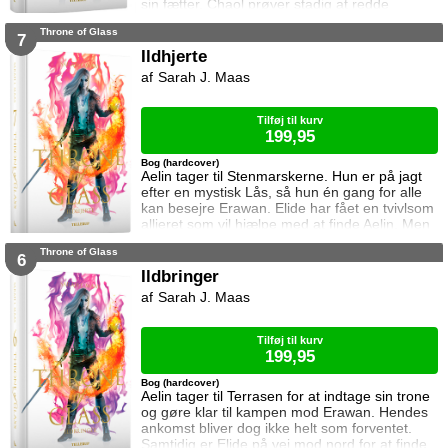
sin fætter. Chaol prøver stadig at redde
Dorian, men det bliver fortsat sværere som
Throne of Glass
tiden går. Dorian er nemlig nu i kongens magt
7
og orker ikke længere at kæmpe imod.
Ildhjerte
Samtidig står Manon i en svær situation.
Sarah J. Maas
Hertug Perrington har givet hende klare
ordrer, men skal hun følge dem eller give e
Tilføj til kurv
199,95
Bog (hardcover)
Aelin tager til Stenmarskerne. Hun er på jagt
efter en mystisk Lås, så hun én gang for alle
kan besejre Erawan. Elide har fået en tvivlsom
allieret som vil hjælpe med at finde Aelin. Men
for hvilken pris? Manon vågner i lænker og
Throne of Glass
aner ikke hvor hun befinder sig. Samtidig kan
6
Dorian ikke glemme heksen der hjalp ham i
Ildbringer
Rifthold.
Sarah J. Maas
Tilføj til kurv
199,95
Bog (hardcover)
Aelin tager til Terrasen for at indtage sin trone
og gøre klar til kampen mod Erawan. Hendes
ankomst bliver dog ikke helt som forventet.
Samtidig er Elide på vej mod nord for at finde