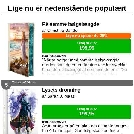
Lige nu er nedenstående populært
På samme bølgelængde
Christina Bonde
Lige nu sparer du 20%
Tilføj til kurv
199,96
Bog (hardcover)
”Når to bølger med samme bølgelængde
mødes, kan de enten forstærke eller svække
hinanden, afhængigt af den fase de er i.” ”Så
hvilken fase er vi i?” ”Jeg tror vi er i den
samme fase.” To ting er vigtige for Elina da
Throne of Glass
hun rejser til den lille ferieby ved kysten for at
5
sætte sin afdøde fars hus til salg. Salget skal
Lysets dronning
gå hurtigt, og hendes ophold skal være kort.
Sarah J. Maas
Elina har ikke besøgt byen siden hendes far
brød kontakten da hun var se
Tilføj til kurv
199,95
Bog (hardcover)
Aelin arbejder på en plan om at sætte magien
fri i Adarlan igen. Samtidig skal hun finde