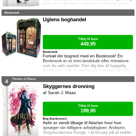
håb om at få hjælp. I Adarlan er Chaol ved at
finde sin efterfølger. Han er dog slet ikke klar
Booknook
til at forlade glasslottet og da slet ikke Dorian
som han nu prøver at beskytte mere end før.
Uglens boghandel
Dorian har lagt afstand til Chaol siden Chaol
opdagede hans magi. Han prøver at
undertrykke den, men kan ikke gøre
Tilføj til kurv
449,95
Booknook
Forkæl din bogreol med en Booknook! En
Booknook er et mini-landskab eller miniature-
rum du selv samler. Gør dig klar til hyggelig
fordybelse, når du del for del indretter det lille
rum med de fineste detaljer. Med lukkede
Throne of Glass
sider passer booknooks perfekt til bogreolen,
4
og med det indbyggede lys, pynter den også i
Skyggernes dronning
mørke. I denne booknook går døren op og i til
Sarah J. Maas
uglens charmerende lille boghandel, som med
garanti har lige den bog du ik
Tilføj til kurv
199,95
Bog (hardcover)
Aelin er vendt tilbage til Adarlan hvor hun
opsøger sin tidligere arbejdsgiver, Arobynn,
Snigmordernes Konge, i et forsøg på at redde