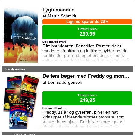
forbundsfæller overhovedet gøre en forskel
mod Erawans rædsler?
Lygtemanden
Martin Schmidt
Lige nu sparer du 20%
Tilføj til kurv
239,96
Bog (hardcover)
Filminstruktøren, Benedikte Palmer, deler
vandene. Publikum og kritikere hylder hende
for film der gør ondt og efterlader ar, mens
kolleger og endda familiemedlemmer helst så
hende forsvinde. Under en rejse til Los
Freddy-serien
Angeles bliver hun forgiftet og er tæt på at
miste livet. Da efterforskningen fortsætter
De fem bøger med Freddy og monstrene
hjemme i Danmark, sender FBI den
Dennis Jürgensen
nyuddannede agent April Biggs for at assistere
en dansk taskforce. Sporene dør ud, men så
tager sag
Tilføj til kurv
249,95
Specialtilbud
Freddy, 11 år og gyserfan, bliver en nat
kidnappet af Neanderslottets monstre, som
ønsker hans hjælp. Det bliver starten på et
ubrydeligt venskab med vampyren Grev
Dracula, varulven Eddie, den hovedløse ridder
Throne of Glass