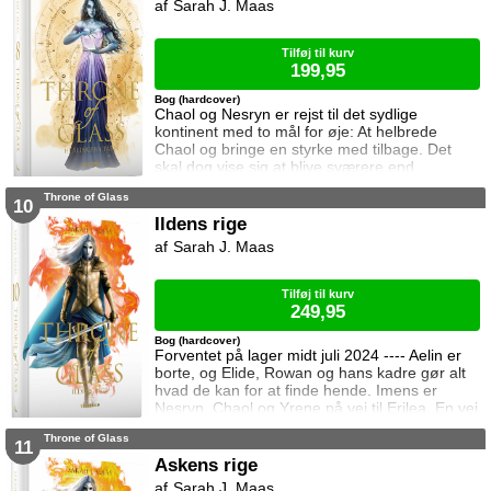
Sarah J. Maas
Elena, sætter samtidig Celaena på en svær
opgave, og Celaena må søge hjælp for at løse
Tilføj til kurv
199,95
Bog (hardcover)
Chaol og Nesryn er rejst til det sydlige
kontinent med to mål for øje: At helbrede
Chaol og bringe en styrke med tilbage. Det
skal dog vise sig at blive sværere end
forventet, for khaganen, det sydlige kontinents
Throne of Glass
mægtige leder, er i sorg og ønsker ikke at
10
træffe en beslutning her og nu. Da en healer
Ildens rige
bliver myrdet under mystiske omstændigheder,
Sarah J. Maas
frygter Chaol og Nesryn at Valkerne er fulgt
efter dem til syden.
Tilføj til kurv
249,95
Bog (hardcover)
Forventet på lager midt juli 2024 ---- Aelin er
borte, og Elide, Rowan og hans kadre gør alt
hvad de kan for at finde hende. Imens er
Nesryn, Chaol og Yrene på vej til Erilea. En vej
der fører dem forbi Chaols barndomshjem
Throne of Glass
hvor hans far er nådigherre. I Terrasen
11
kæmper Aedion mod Erawans fremrykkende
Askens rige
styrker og sin vrede over den aftale Aelin og
Sarah J. Maas