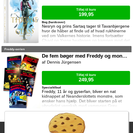
en dansk taskforce. Sporene dør ud, men så
tager sag
Tilføj til kurv
199,95
Bog (hardcover)
Nesryn og prins Sartaq tager til Tavanbjergene
hvor de håber at finde ud af hvad rukhinerne
ved om Valkernes historie. Imens fortsætter
Chaol og Yrene healingen og kampen mod det
mystiske mørke som lurer inden i ham. Men
Freddy-serien
tiden er ved at rinde ud hvis de skal hjælpe
deres venner derhjemme.
De fem bøger med Freddy og monstrene
Dennis Jürgensen
Tilføj til kurv
249,95
Specialtilbud
Freddy, 11 år og gyserfan, bliver en nat
kidnappet af Neanderslottets monstre, som
ønsker hans hjælp. Det bliver starten på et
ubrydeligt venskab med vampyren Grev
Dracula, varulven Eddie, den hovedløse ridder
Sir Arthur Fieldstein, Frankenstein-uhyret
Boris, mumien Mummy og bøvsedragen Nitan.
Fragtgebyret er DKK 59,95 • Fragtgebyret bortfalder ved køb over