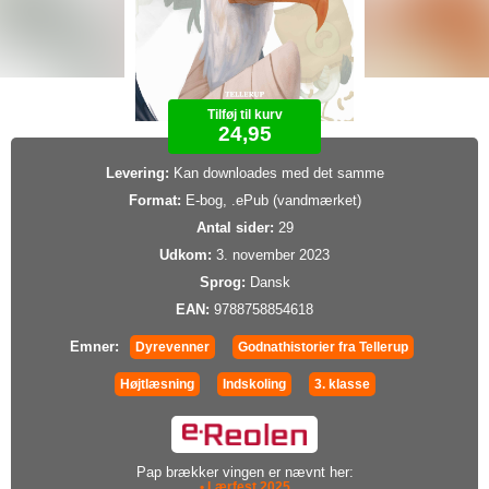
Tilføj til kurv
24,95
Levering:
Kan downloades med det samme
Format:
E-bog, .ePub (vandmærket)
Antal sider:
29
Udkom:
3. november 2023
Sprog:
Dansk
EAN:
9788758854618
Emner:
Dyrevenner
Godnathistorier fra Tellerup
Højtlæsning
Indskoling
3. klasse
Pap brækker vingen er nævnt her:
• Lærfest 2025