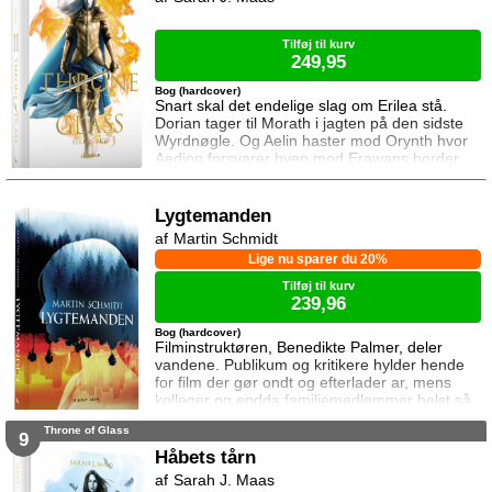
Lysandra har indgået. Og Dorian og Manon
må vælge om de vil lede efte
Tilføj til kurv
249,95
Bog (hardcover)
Snart skal det endelige slag om Erilea stå.
Dorian tager til Morath i jagten på den sidste
Wyrdnøgle. Og Aelin haster mod Orynth hvor
Aedion forsvarer byen mod Erawans horder.
Heldigvis er han ikke alene. Men kan deres
forbundsfæller overhovedet gøre en forskel
mod Erawans rædsler?
Lygtemanden
Martin Schmidt
Lige nu sparer du 20%
Tilføj til kurv
239,96
Bog (hardcover)
Filminstruktøren, Benedikte Palmer, deler
vandene. Publikum og kritikere hylder hende
for film der gør ondt og efterlader ar, mens
kolleger og endda familiemedlemmer helst så
hende forsvinde. Under en rejse til Los
Throne of Glass
Angeles bliver hun forgiftet og er tæt på at
9
miste livet. Da efterforskningen fortsætter
Håbets tårn
hjemme i Danmark, sender FBI den
Sarah J. Maas
nyuddannede agent April Biggs for at assistere