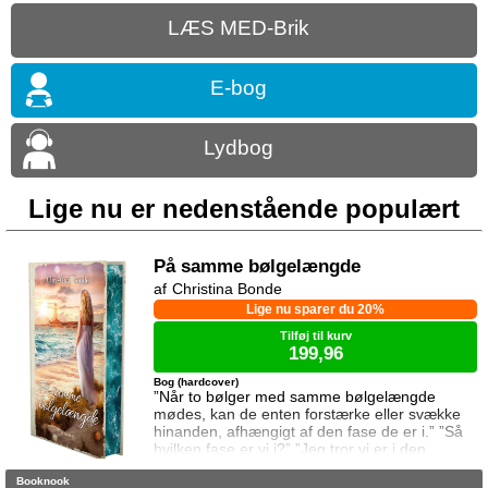
LÆS MED-Brik
E-bog
Lydbog
Lige nu er nedenstående populært
På samme bølgelængde
Christina Bonde
Lige nu sparer du 20%
Tilføj til kurv
199,96
Bog (hardcover)
”Når to bølger med samme bølgelængde
mødes, kan de enten forstærke eller svække
hinanden, afhængigt af den fase de er i.” ”Så
hvilken fase er vi i?” ”Jeg tror vi er i den
samme fase.” To ting er vigtige for Elina da
Booknook
hun rejser til den lille ferieby ved kysten for at