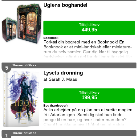
sætte sin afdøde fars hus til salg. Salget skal
Uglens boghandel
gå hurtigt, og hendes ophold skal være kort.
Elina har ikke besøgt byen siden hendes far
brød kontakten da hun var se
Tilføj til kurv
449,95
Booknook
Forkæl din bogreol med en Booknook! En
Booknook er et mini-landskab eller miniature-
rum du selv samler. Gør dig klar til hyggelig
fordybelse, når du del for del indretter det lille
rum med de fineste detaljer. Med lukkede
Throne of Glass
sider passer booknooks perfekt til bogreolen,
5
og med det indbyggede lys, pynter den også i
Lysets dronning
mørke. I denne booknook går døren op og i til
Sarah J. Maas
uglens charmerende lille boghandel, som med
garanti har lige den bog du ik
Tilføj til kurv
199,95
Bog (hardcover)
Aelin arbejder på en plan om at sætte magien
fri i Adarlan igen. Samtidig skal hun finde
penge til en hær, og hvor finder man dem?
Chaol har ikke opgivet håbet om at redde
Dorian. Det bliver dog konstant sværere at
Throne of Glass
forsvare hvad der virker mere og mere som en
1