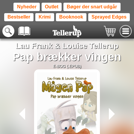
Nyheder
Outlet
Bøger der snart udgår
Bestseller
Krimi
Booknook
Sprayed Edges
Lau Frank
&
Louise Tellerup
Pap brækker vingen
E-BOG (.EPUB)