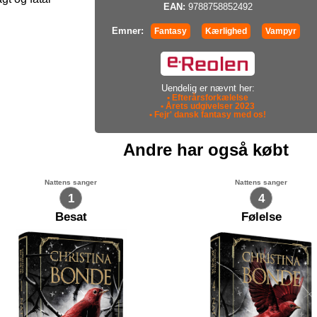
EAN:
9788758852492
Emner:
Fantasy
Kærlighed
Vampyr
Uendelig er nævnt her:
• Efterårsforkælelse
• Årets udgivelser 2023
• Fejr' dansk fantasy med os!
Andre har også købt
Nattens sanger
Nattens sanger
1
4
Besat
Følelse