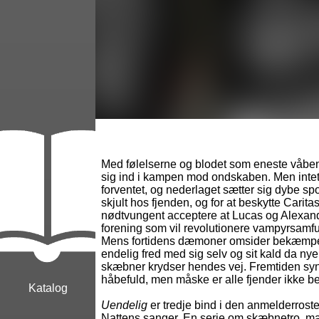
Med følelserne og blodet som eneste våben 
sig ind i kampen mod ondskaben. Men inte
forventet, og nederlaget sætter sig dybe spo
skjult hos fjenden, og for at beskytte Carita
nødtvungent acceptere at Lucas og Alexan
forening som vil revolutionere vampyrsamfun
Mens fortidens dæmoner omsider bekæmpes,
endelig fred med sig selv og sit kald da ny
skæbner krydser hendes vej. Fremtiden syn
håbefuld, men måske er alle fjender ikke bes
Katalog
Uendelig
er tredje bind i den anmelderrost
Nattens sanger. En serie om skæbnetro, mag