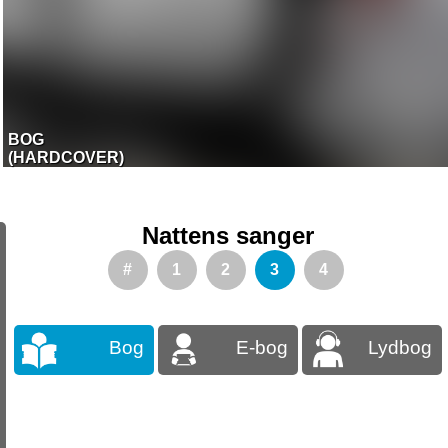
BOG
(HARDCOVER)
Nattens sanger
#
1
2
3
4
Bog
E-bog
Lydbog