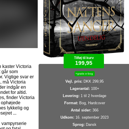
Tilføj til kurv
199,95
kaster Victoria
t går som
+gratis e-bog
r. Vigtige svar er
Vejl. pris:
DKK 299,95
s, må Victoria
der indgår en
Lagerantal:
100+
det for altid.
Levering:
1 til 2 hverdage
 finder Victoria
e ophøjede
Format:
Bog, Hardcover
es lykkelig og
Antal sider:
366
ejret ...
Udkom:
16. september 2023
e vampyrserie
Sprog:
Dansk
t og fatal