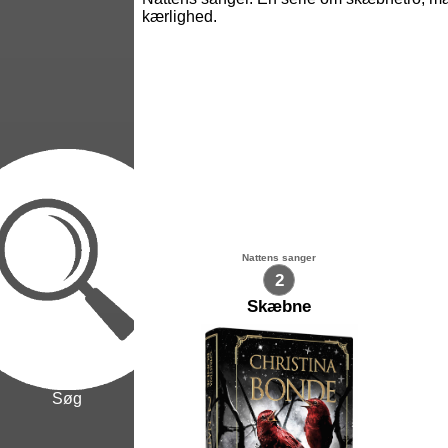
kærlighed.
Nattens sanger
2
Skæbne
Søg