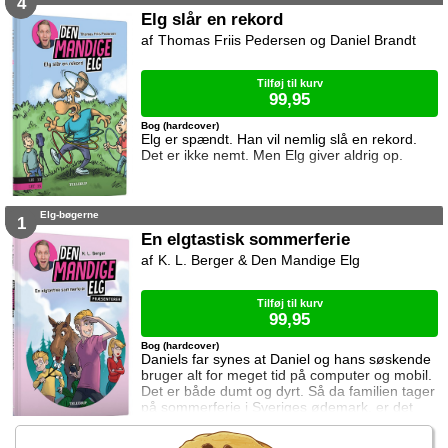
4
Elg slår en rekord
Thomas Friis Pedersen og Daniel Brandt
Tilføj til kurv
99,95
Bog (hardcover)
Elg er spændt. Han vil nemlig slå en rekord.
Det er ikke nemt. Men Elg giver aldrig op.
Elg-bøgerne
1
En elgtastisk sommerferie
K. L. Berger & Den Mandige Elg
Tilføj til kurv
99,95
Bog (hardcover)
Daniels far synes at Daniel og hans søskende
bruger alt for meget tid på computer og mobil.
Det er både dumt og dyrt. Så da familien tager
på sommerferie i Sveriges ødemark, er det
værsgo at aflevere mobilerne. Nu skal de
nemlig være rigtig sammen. Daniel synes det