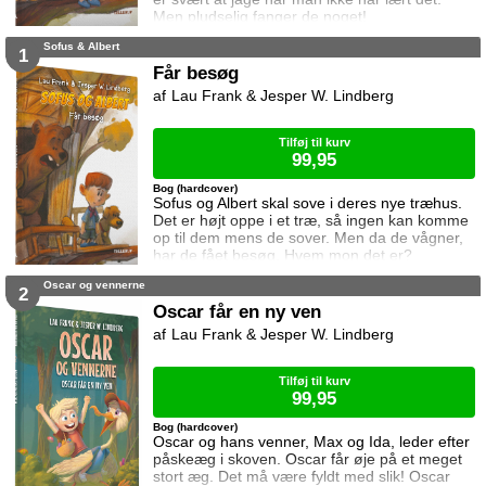
Men pludselig fanger de noget!
Sofus & Albert
1
Får besøg
Lau Frank & Jesper W. Lindberg
Tilføj til kurv
99,95
Bog (hardcover)
Sofus og Albert skal sove i deres nye træhus.
Det er højt oppe i et træ, så ingen kan komme
op til dem mens de sover. Men da de vågner,
har de fået besøg. Hvem mon det er?
Oscar og vennerne
2
Oscar får en ny ven
Lau Frank & Jesper W. Lindberg
Tilføj til kurv
99,95
Bog (hardcover)
Oscar og hans venner, Max og Ida, leder efter
påskeæg i skoven. Oscar får øje på et meget
stort æg. Det må være fyldt med slik! Oscar