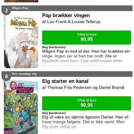
Mågen Pap
2
Pap brækker vingen
Lau Frank & Louise Tellerup
Tilføj til kurv
99,95
Bog (hardcover)
Mågen Pap er ked af det. Han har brækket sin
vinge. Ingen ser at han har ondt. Alle er
ligeglade med ham. Lige indtil nogen løfter
ham op og tager ham med hjem.
Den mandige elg
6
Elg starter en kanal
Thomas Friis Pedersen og Daniel Brandt
Tilføj til kurv
99,95
Bog (hardcover)
Elg vil være en stjerne ligesom Daniel. Han vil
have mange følgere. Det er ikke nemt. Men
Elg giver aldrig op.