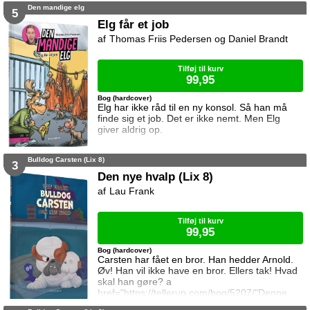
Den mandige elg
5
Elg får et job
Thomas Friis Pedersen og Daniel Brandt
Tilføj til kurv
99,95
Bog (hardcover)
Elg har ikke råd til en ny konsol. Så han må
finde sig et job. Det er ikke nemt. Men Elg
giver aldrig op.
Bulldog Carsten (Lix 8)
3
Den nye hvalp (Lix 8)
Lau Frank
Tilføj til kurv
99,95
Bog (hardcover)
Carsten har fået en bror. Han hedder Arnold.
Øv! Han vil ikke have en bror. Ellers tak! Hvad
skal han gøre? a
href="https://tellerup.com/bog/5207/"Denne
titel findes også i LIX 15!/a