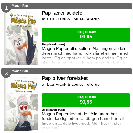
Mågen Pap
1
Pap lærer at dele
Lau Frank & Louise Tellerup
Tilføj til kurv
99,95
Bog (hardcover)
Mågen Pap er altid sulten. Men ingen vil dele
deres mad med ham. Folk slår efter ham med
koste. Og de sparker til ham på gaden. Og de
skælder ham ud hvis han kommer for tæt på.
Alt hvad mågen Pap gør er forkert. Men så
Mågen Pap
møder han en rar mand.
3
Pap bliver forelsket
Lau Frank & Louise Tellerup
Tilføj til kurv
99,95
Bog (hardcover)
Mågen Pap er ked af det. Alle andre har
fundet kærligheden. Undtagen ham. Han vil
finde en at dele livet med. Men hvor finder
man det?