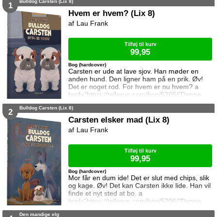
Bulldog Carsten (Lix 8)
1
Hvem er hvem? (Lix 8)
Lau Frank
Tilføj til kurv
99,95
Bog (hardcover)
Carsten er ude at lave sjov. Han møder en
anden hund. Den ligner ham på en prik. Øv!
Det er noget rod. For hvem er nu hvem? a
href="https://tellerup.com/bog/5205/"Denne
titel findes også i LIX 15!/a
Bulldog Carsten (Lix 8)
2
Carsten elsker mad (Lix 8)
Lau Frank
Tilføj til kurv
99,95
Bog (hardcover)
Mor får en dum ide! Det er slut med chips, slik
og kage. Øv! Det kan Carsten ikke lide. Han vil
finde et nyt sted at bo. a
href="https://tellerup.com/bog/5206/"Denne
titel findes også i LIX 15!/a
Den mandige elg