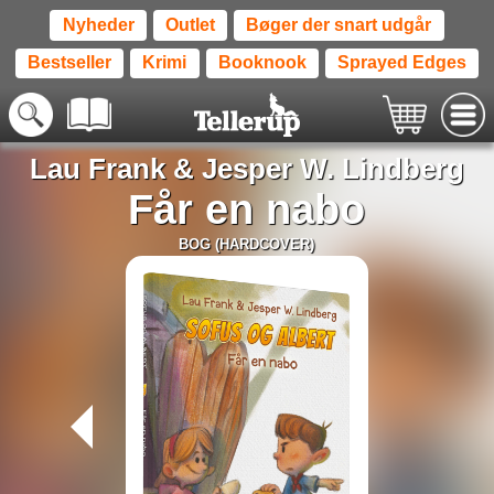
Nyheder
Outlet
Bøger der snart udgår
Bestseller
Krimi
Booknook
Sprayed Edges
Lau Frank
&
Jesper W. Lindberg
Får en nabo
BOG (HARDCOVER)