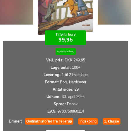
Tilføj til kurv
99,95
+gratis e-bog
Vejl. pris:
DKK 249,95
Lagerantal:
100+
Levering:
1 til 2 hverdage
Format:
Bog, Hardcover
Antal sider:
29
Udkom:
30. april 2026
Sprog:
Dansk
EAN:
9788758860114
Emner:
Godnathistorier fra Tellerup
Indskoling
1. klasse