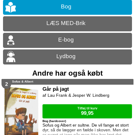
Bog
LÆS MED-Brik
E-bog
Lydbog
Andre har også købt
Sofus & Albert
2
Går på jagt
Lau Frank & Jesper W. Lindberg
Tilføj til kurv
99,95
Bog (hardcover)
Sofus og Albert er sultne. De vil fange et stort
dyr, så de lægger en fælde i skoven. Men det
er svært at jage når man ikke har lært det.