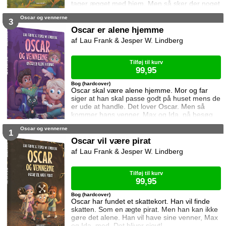
tager ægget med hjem. Men så sker der noget
han ikke havde regnet med!
Oscar og vennerne
3
Oscar er alene hjemme
Lau Frank & Jesper W. Lindberg
Tilføj til kurv
99,95
Bog (hardcover)
Oscar skal være alene hjemme. Mor og far
siger at han skal passe godt på huset mens de
er ude at handle. Det lover Oscar. Men så
kommer hans venner, Max og Ida, på besøg.
Og så får Oscar travlt!
Oscar og vennerne
1
Oscar vil være pirat
Lau Frank & Jesper W. Lindberg
Tilføj til kurv
99,95
Bog (hardcover)
Oscar har fundet et skattekort. Han vil finde
skatten. Som en ægte pirat. Men han kan ikke
gøre det alene. Han vil have sine venner, Max
og Ida, med. Det bliver sjovt!