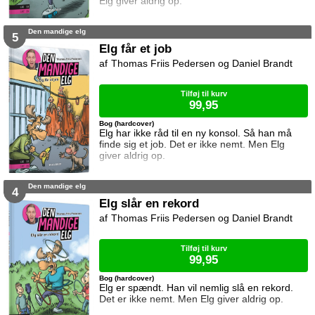
Elg giver aldrig op.
Den mandige elg
5
Elg får et job
Thomas Friis Pedersen og Daniel Brandt
Tilføj til kurv
99,95
Bog (hardcover)
Elg har ikke råd til en ny konsol. Så han må
finde sig et job. Det er ikke nemt. Men Elg
giver aldrig op.
Den mandige elg
4
Elg slår en rekord
Thomas Friis Pedersen og Daniel Brandt
Tilføj til kurv
99,95
Bog (hardcover)
Elg er spændt. Han vil nemlig slå en rekord.
Det er ikke nemt. Men Elg giver aldrig op.