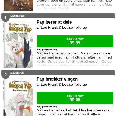
skatten. Som en ægte pirat. Men han kan ikke
gøre det alene. Han vil have sine venner, Max
og Ida, med. Det bliver sjovt!
Mågen Pap
1
Pap lærer at dele
Lau Frank & Louise Tellerup
Tilføj til kurv
99,95
Bog (hardcover)
Mågen Pap er altid sulten. Men ingen vil dele
deres mad med ham. Folk slår efter ham med
koste. Og de sparker til ham på gaden. Og de
skælder ham ud hvis han kommer for tæt på.
Alt hvad mågen Pap gør er forkert. Men så
Mågen Pap
møder han en rar mand.
2
Pap brækker vingen
Lau Frank & Louise Tellerup
Tilføj til kurv
99,95
Bog (hardcover)
Mågen Pap er ked af det. Han har brækket sin
vinge. Ingen ser at han har ondt. Alle er