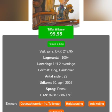
Tilføj til kurv
99,95
+gratis e-bog
Vejl. pris:
DKK 249,95
Lagerantal:
100+
Levering:
1 til 2 hverdage
Format:
Bog, Hardcover
Antal sider:
29
Udkom:
30. april 2026
Sprog:
Dansk
EAN:
9788758860091
Emner:
Godnathistorier fra Tellerup
Højtlæsning
Indskoling