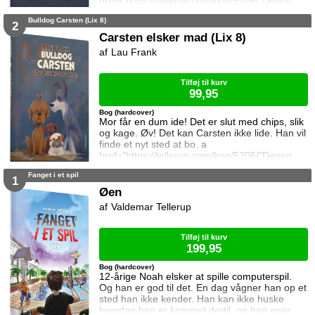
href="https://tellerup.com/bog/5205/"Denne
titel findes også i LIX 15!/a
Bulldog Carsten (Lix 8)
2
Carsten elsker mad (Lix 8)
Lau Frank
Tilføj til kurv
99,95
Bog (hardcover)
Mor får en dum ide! Det er slut med chips, slik
og kage. Øv! Det kan Carsten ikke lide. Han vil
finde et nyt sted at bo. a
href="https://tellerup.com/bog/5206/"Denne
titel findes også i LIX 15!/a
Fanget i et spil
1
Øen
Valdemar Tellerup
Tilføj til kurv
199,95
Bog (hardcover)
12-årige Noah elsker at spille computerspil.
Og han er god til det. En dag vågner han op et
sted han ikke kender. Han kan ikke huske
hvordan han er kommet dertil, og han aner