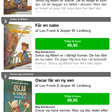
Sofus og Albert er sultne. De vil fange et stort
dyr, så de lægger en fælde i skoven. Men det
er svært at jage når man ikke har lært det.
Men pludselig fanger de noget!
Sofus & Albert
3
Får en nabo
Lau Frank & Jesper W. Lindberg
Tilføj til kurv
99,95
Bog (hardcover)
Sofus og Albert er i dårligt humør. De har fået
en ny nabo. En pige! Og hun bor i et lyserødt
træhus. Sofus og Albert kan ikke lide piger.
Men hvad nu hvis hun kan lide dem?
Oscar og vennerne
2
Oscar får en ny ven
Lau Frank & Jesper W. Lindberg
Tilføj til kurv
99,95
Bog (hardcover)
Oscar og hans venner, Max og Ida, leder efter