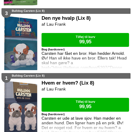
Bulldog Carsten (Lix 8)
3
Den nye hvalp (Lix 8)
Lau Frank
Tilføj til kurv
99,95
Bog (hardcover)
Carsten har fået en bror. Han hedder Arnold.
Øv! Han vil ikke have en bror. Ellers tak! Hvad
skal han gøre? a
href="https://tellerup.com/bog/5207/"Denne
titel findes også i LIX 15!/a
Bulldog Carsten (Lix 8)
1
Hvem er hvem? (Lix 8)
Lau Frank
Tilføj til kurv
99,95
Bog (hardcover)
Carsten er ude at lave sjov. Han møder en
anden hund. Den ligner ham på en prik. Øv!
Det er noget rod. For hvem er nu hvem? a