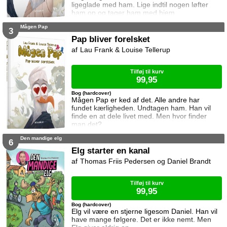
ligeglade med ham. Lige indtil nogen løfter
ham op og tager ham med hjem.
Mågen Pap
3
Pap bliver forelsket
Lau Frank & Louise Tellerup
Tilføj til kurv
99,95
Bog (hardcover)
Mågen Pap er ked af det. Alle andre har
fundet kærligheden. Undtagen ham. Han vil
finde en at dele livet med. Men hvor finder
man det?
Den mandige elg
6
Elg starter en kanal
Thomas Friis Pedersen og Daniel Brandt
Tilføj til kurv
99,95
Bog (hardcover)
Elg vil være en stjerne ligesom Daniel. Han vil
have mange følgere. Det er ikke nemt. Men