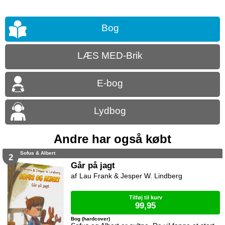
Bog
LÆS MED-Brik
E-bog
Lydbog
Andre har også købt
Sofus & Albert
2
Går på jagt
Lau Frank & Jesper W. Lindberg
Tilføj til kurv
99,95
Bog (hardcover)