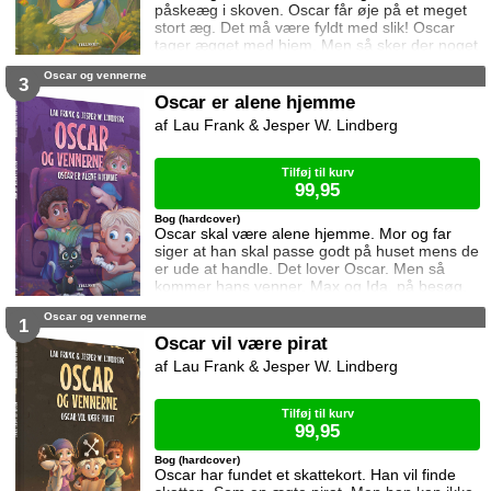
påskeæg i skoven. Oscar får øje på et meget
stort æg. Det må være fyldt med slik! Oscar
tager ægget med hjem. Men så sker der noget
han ikke havde regnet med!
Oscar og vennerne
3
Oscar er alene hjemme
Lau Frank & Jesper W. Lindberg
Tilføj til kurv
99,95
Bog (hardcover)
Oscar skal være alene hjemme. Mor og far
siger at han skal passe godt på huset mens de
er ude at handle. Det lover Oscar. Men så
kommer hans venner, Max og Ida, på besøg.
Og så får Oscar travlt!
Oscar og vennerne
1
Oscar vil være pirat
Lau Frank & Jesper W. Lindberg
Tilføj til kurv
99,95
Bog (hardcover)
Oscar har fundet et skattekort. Han vil finde