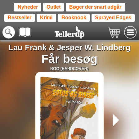
Nyheder
Outlet
Bøger der snart udgår
Bestseller
Krimi
Booknook
Sprayed Edges
Lau Frank
&
Jesper W. Lindberg
Får besøg
BOG (HARDCOVER)