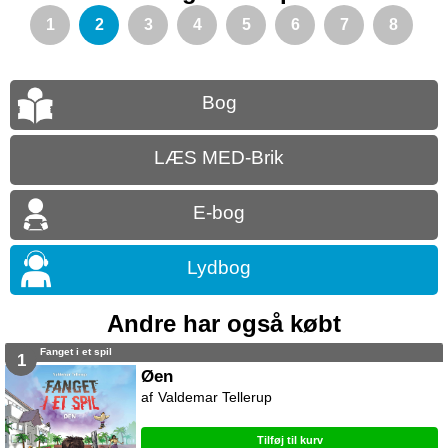
1
2
3
4
5
6
7
8
Bog
LÆS MED-Brik
E-bog
Lydbog
Andre har også købt
Fanget i et spil
1
Øen
Valdemar Tellerup
Tilføj til kurv