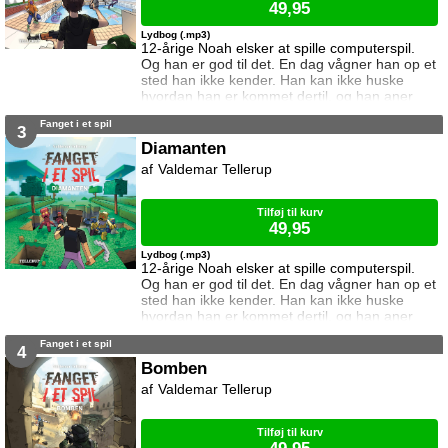
49,95
Lydbog (.mp3)
12-årige Noah elsker at spille computerspil.
Og han er god til det. En dag vågner han op et
sted han ikke kender. Han kan ikke huske
hvordan han er kommet dertil, og han aner
ikke hvordan han kommer hjem igen. Den
Fanget i et spil
eneste hjælp han får, er et ur som skriver
3
beskeder til ham. I denne bog vil uret have
Diamanten
ham til at kæmpe mod 99 andre på en ø. Og
Valdemar Tellerup
vinde. Kan Noah det? Og hvad sker der hvis
det mislykkes? Øen er første bind i se
Tilføj til kurv
49,95
Lydbog (.mp3)
12-årige Noah elsker at spille computerspil.
Og han er god til det. En dag vågner han op et
sted han ikke kender. Han kan ikke huske
hvordan han er kommet dertil, og han aner
ikke hvordan han kommer hjem igen. Den
Fanget i et spil
eneste hjælp han får, er et ur som skriver
4
beskeder til ham. I denne bog vil uret have
Bomben
ham til at finde en diamant i en verden fyldt
Valdemar Tellerup
med monstre. Kan Noah det? Og hvad sker
der hvis det mislykkes? Diamanten er
Tilføj til kurv