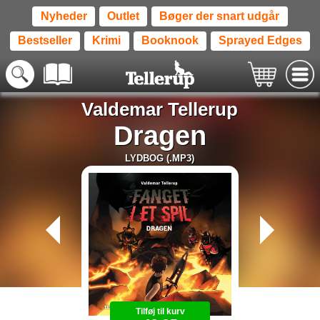
Nyheder
Outlet
Bøger der snart udgår
Bestseller
Krimi
Booknook
Sprayed Edges
Valdemar Tellerup
Dragen
LYDBOG (.MP3)
Tilføj til kurv