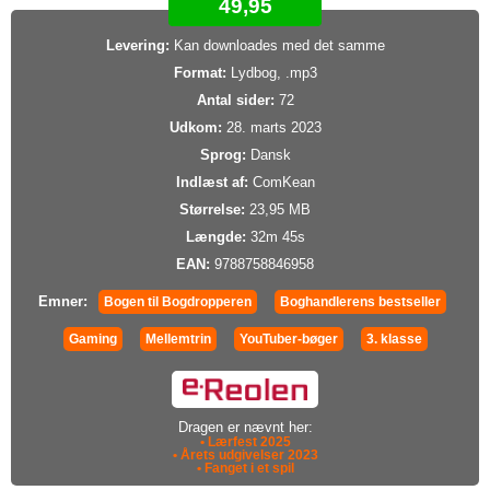
49,95
Levering:
Kan downloades med det samme
Format:
Lydbog, .mp3
Antal sider:
72
Udkom:
28. marts 2023
Sprog:
Dansk
Indlæst af:
ComKean
Størrelse:
23,95 MB
Længde:
32m 45s
EAN:
9788758846958
Emner:
Bogen til Bogdropperen
Boghandlerens bestseller
Gaming
Mellemtrin
YouTuber-bøger
3. klasse
Dragen er nævnt her:
• Lærfest 2025
• Årets udgivelser 2023
• Fanget i et spil