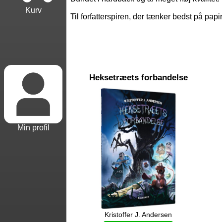
Kurv
Til forfatterspiren, der tænker bedst på pa
Heksetræets forbandelse
Min profil
Kristoffer J. Andersen
Sasa umelaaniwa. Soma kitabu hiki