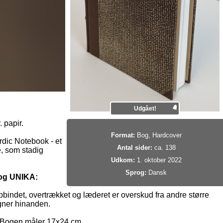
Udgået!
 papir.
Format:
Bog, Hardcover
rdic Notebook - et
Antal sider:
ca. 138
, som stadig
Udkom:
1. oktober 2022
Sprog:
Dansk
 og UNIKA:
bindet, overtrækket og læderet er overskud fra andre større
gner hinanden.
t. Bogen måler 17x24 cm