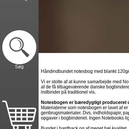
Søg
Håndindbundet notesbog med blankt 120gr.
Vi er stolte af at kunne samarbejde med No
af de få tilbageværende danske bogbindere
indbinder på traditionel vis.
Notesbogen er bæredygtigt produceret
Materialerne som notesbogen er lavet af er
genbrugsmaterialer. Dvs. indholdspapir, pap
opgaver i bogbinderiet. Ingen Notebooks li
Bundet i hardback og af meget høj kvalite