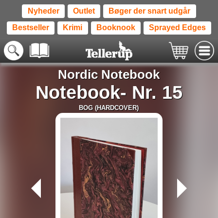
Nyheder
Outlet
Bøger der snart udgår
Bestseller
Krimi
Booknook
Sprayed Edges
Nordic Notebook
Notebook- Nr. 15
BOG (HARDCOVER)