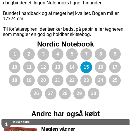
i bogbinderiet. Ingen Notebooks ligner hinanden.
Bundet i hardback og af meget høj kvalitet. Bogen måler
17x24 cm
Til forfatterspiren, der tænker bedst på papir, eller tegneren
som mangler en god og holdbar skitsebog.
Nordic Notebook
1
2
3
4
5
7
8
9
10
11
12
13
14
15
16
17
18
19
20
21
22
23
24
25
26
27
28
29
30
Andre har også købt
Heksesøstre
1
Magien vågner