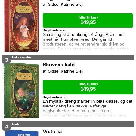
Sidsel Katrine Slej
Tilføj til kurv
149,95
Bog (hardcover)
Sære ting sker omkring 14-årige Alva, men
mest når hun bliver vred. Der går ild i
brødristeren, og vejret ændrer sig til lyn og
torden. Da hun starter på en ny skole, ender
det helt galt. Klassens ondeste pige træder
Heksesøstre
nemlig langt over hendes grænse da det viser
3
sig at ham de begge kan lide, er interesseret i
Skovens kald
Alva. Heldigvis får hun hurtigt gode veninder,
Sidsel Katrine Slej
og sammen opdager de at verden rummer
mere end det øjet ser. MAGIEN VÅGNER er
Tilføj til kurv
149,95
Bog (hardcover)
En mystisk dreng starter i Violas klasse, og det
sætter gang i en række livsfarlige
begivenheder. Han har nemlig flere
hemmeligheder som både kan ændre, men
også koste hendes eget og heksesøstrenes
Unik
liv. Viola er sikker på at han kommer fra
4
magiens verden, men han vil ikke sige hvad
Victoria
han er. Det gør dog ikke så meget, for det