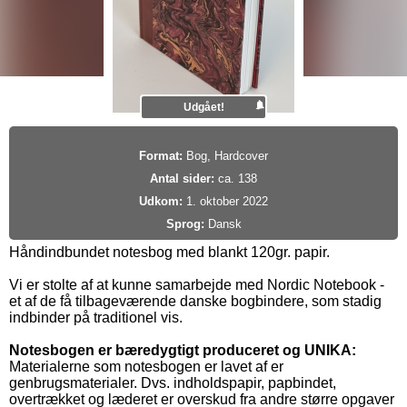
Udgået!
Format:
Bog, Hardcover
Antal sider:
ca. 138
Udkom:
1. oktober 2022
Sprog:
Dansk
Håndindbundet notesbog med blankt 120gr. papir.
Vi er stolte af at kunne samarbejde med Nordic Notebook -
et af de få tilbageværende danske bogbindere, som stadig
indbinder på traditionel vis.
Notesbogen er bæredygtigt produceret og UNIKA:
Materialerne som notesbogen er lavet af er
genbrugsmaterialer. Dvs. indholdspapir, papbindet,
overtrækket og læderet er overskud fra andre større opgaver