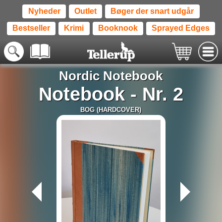
Nyheder
Outlet
Bøger der snart udgår
Bestseller
Krimi
Booknook
Sprayed Edges
Nordic Notebook
Notebook - Nr. 2
BOG (HARDCOVER)