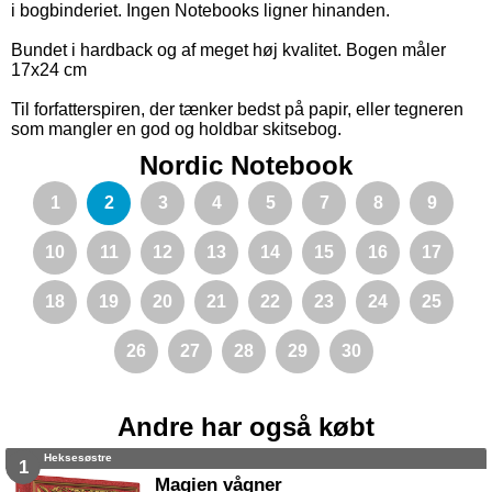
i bogbinderiet. Ingen Notebooks ligner hinanden.
Bundet i hardback og af meget høj kvalitet. Bogen måler
17x24 cm
Til forfatterspiren, der tænker bedst på papir, eller tegneren
som mangler en god og holdbar skitsebog.
Nordic Notebook
1
2
3
4
5
7
8
9
10
11
12
13
14
15
16
17
18
19
20
21
22
23
24
25
26
27
28
29
30
Andre har også købt
Heksesøstre
1
Magien vågner