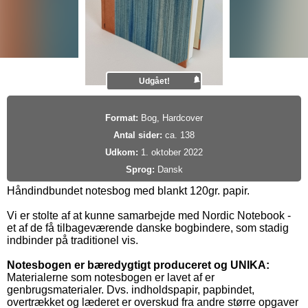
Udgået!
Format:
Bog, Hardcover
Antal sider:
ca. 138
Udkom:
1. oktober 2022
Sprog:
Dansk
Håndindbundet notesbog med blankt 120gr. papir.
Vi er stolte af at kunne samarbejde med Nordic Notebook -
et af de få tilbageværende danske bogbindere, som stadig
indbinder på traditionel vis.
Notesbogen er bæredygtigt produceret og UNIKA:
Materialerne som notesbogen er lavet af er
genbrugsmaterialer. Dvs. indholdspapir, papbindet,
overtrækket og læderet er overskud fra andre større opgaver