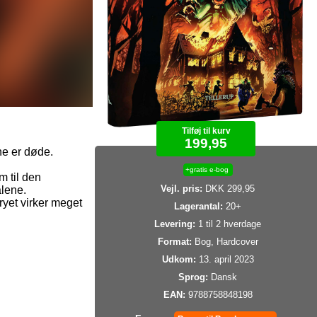
Tilføj til kurv
199,95
ne er døde.
+gratis e-bog
m til den
Vejl. pris:
DKK 299,95
alene.
yet virker meget
Lagerantal:
20+
Levering:
1 til 2 hverdage
Format:
Bog, Hardcover
Udkom:
13. april 2023
Sprog:
Dansk
EAN:
9788758848198