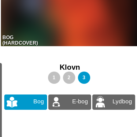
BOG
(HARDCOVER)
Klovn
1
2
3
Bog
E-bog
Lydbog