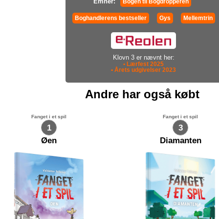
Emner:
Bogen til Bogdropperen
Boghandlerens bestseller
Gys
Mellemtrin
Klovn 3 er nævnt her:
• Lærfest 2025
• Årets udgivelser 2023
Andre har også købt
Fanget i et spil
Fanget i et spil
1
3
Øen
Diamanten