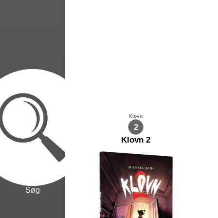
Klovn
2
Klovn 2
Søg