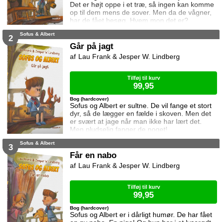
Det er højt oppe i et træ, så ingen kan komme
op til dem mens de sover. Men da de vågner,
har de fået besøg. Hvem mon det er?
Sofus & Albert
2
Går på jagt
Lau Frank & Jesper W. Lindberg
Tilføj til kurv
99,95
Bog (hardcover)
Sofus og Albert er sultne. De vil fange et stort
dyr, så de lægger en fælde i skoven. Men det
er svært at jage når man ikke har lært det.
Men pludselig fanger de noget!
Sofus & Albert
3
Får en nabo
Lau Frank & Jesper W. Lindberg
Tilføj til kurv
99,95
Bog (hardcover)
Sofus og Albert er i dårligt humør. De har fået