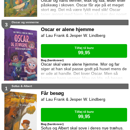
Oscar og hans venner, Max og Ida, leder efter
påskeæg i skoven. Oscar får øje på et meget
stort æg. Det må være fyldt med slik! Oscar
tager ægget med hjem. Men så sker der noget
han ikke havde regnet med!
Oscar og vennerne
3
Oscar er alene hjemme
Lau Frank & Jesper W. Lindberg
Tilføj til kurv
99,95
Bog (hardcover)
Oscar skal være alene hjemme. Mor og far
siger at han skal passe godt på huset mens de
er ude at handle. Det lover Oscar. Men så
kommer hans venner, Max og Ida, på besøg.
Og så får Oscar travlt!
Sofus & Albert
1
Får besøg
Lau Frank & Jesper W. Lindberg
Tilføj til kurv
99,95
Bog (hardcover)
Sofus og Albert skal sove i deres nye træhus.