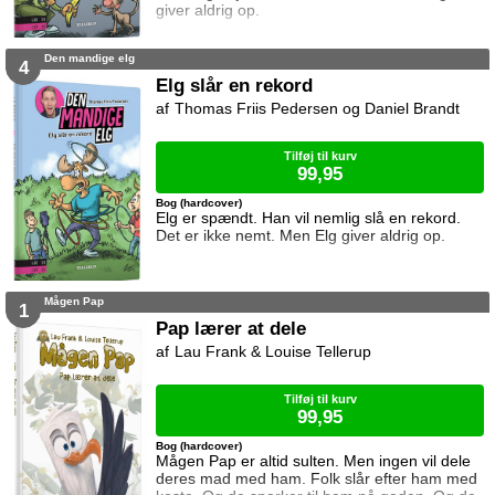
giver aldrig op.
Den mandige elg
4
Elg slår en rekord
Thomas Friis Pedersen og Daniel Brandt
Tilføj til kurv
99,95
Bog (hardcover)
Elg er spændt. Han vil nemlig slå en rekord.
Det er ikke nemt. Men Elg giver aldrig op.
Mågen Pap
1
Pap lærer at dele
Lau Frank & Louise Tellerup
Tilføj til kurv
99,95
Bog (hardcover)
Mågen Pap er altid sulten. Men ingen vil dele
deres mad med ham. Folk slår efter ham med