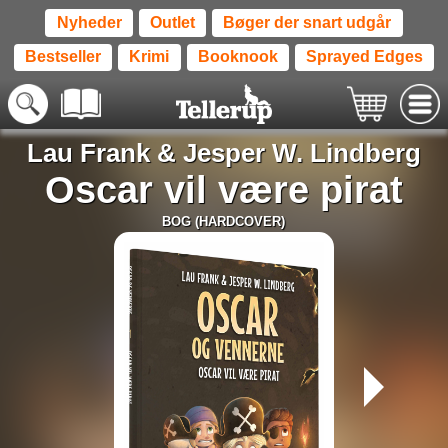
Nyheder
Outlet
Bøger der snart udgår
Bestseller
Krimi
Booknook
Sprayed Edges
Lau Frank
&
Jesper W. Lindberg
Oscar vil være pirat
BOG (HARDCOVER)