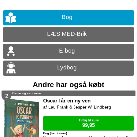
Bog
LÆS MED-Brik
E-bog
Lydbog
Andre har også købt
Oscar og vennerne
2
Oscar får en ny ven
Lau Frank & Jesper W. Lindberg
Tilføj til kurv
99,95
Bog (hardcover)