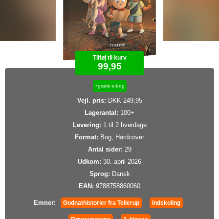
Tilføj til kurv
99,95
+gratis e-bog
Vejl. pris:
DKK 249,95
Lagerantal:
100+
Levering:
1 til 2 hverdage
Format:
Bog, Hardcover
Antal sider:
29
Udkom:
30. april 2026
Sprog:
Dansk
EAN:
9788758860060
Emner:
Godnathistorier fra Tellerup
Indskoling