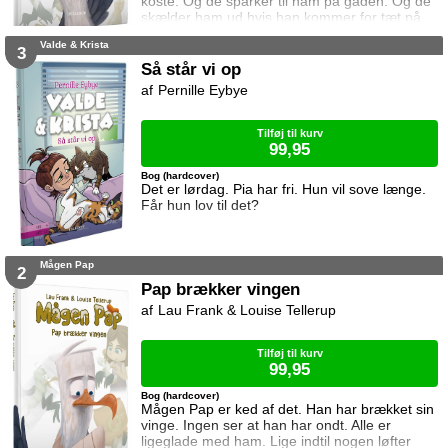
koste. Og de sparker til ham på gaden. Og de
skælder ham ud hvis han kommer for tæt på.
Alt hvad mågen Pap gør er forkert. Men så
Valde & Krista
møder han en rar mand.
3
Så står vi op
Pernille Eybye
Tilføj til kurv
99,95
Bog (hardcover)
Det er lørdag. Pia har fri. Hun vil sove længe.
Får hun lov til det?
Mågen Pap
2
Pap brækker vingen
Lau Frank & Louise Tellerup
Tilføj til kurv
99,95
Bog (hardcover)
Mågen Pap er ked af det. Han har brækket sin
vinge. Ingen ser at han har ondt. Alle er
ligeglade med ham. Lige indtil nogen løfter