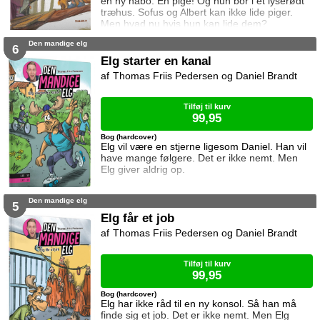
en ny nabo. En pige! Og hun bor i et lyserødt
træhus. Sofus og Albert kan ikke lide piger.
Men hvad nu hvis hun kan lide dem?
Den mandige elg
6
Elg starter en kanal
Thomas Friis Pedersen og Daniel Brandt
Tilføj til kurv
99,95
Bog (hardcover)
Elg vil være en stjerne ligesom Daniel. Han vil
have mange følgere. Det er ikke nemt. Men
Elg giver aldrig op.
Den mandige elg
5
Elg får et job
Thomas Friis Pedersen og Daniel Brandt
Tilføj til kurv
99,95
Bog (hardcover)
Elg har ikke råd til en ny konsol. Så han må
finde sig et job. Det er ikke nemt. Men Elg