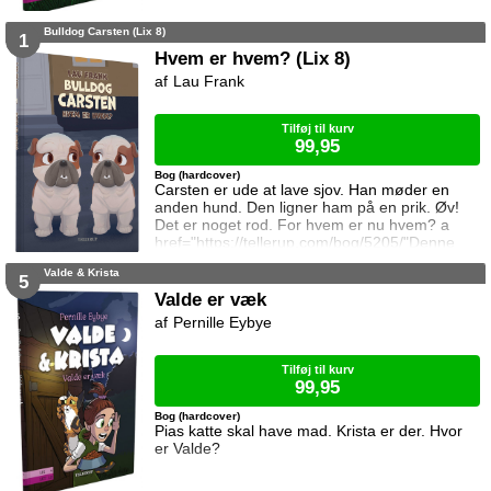
Bulldog Carsten (Lix 8)
1
Hvem er hvem? (Lix 8)
Lau Frank
Tilføj til kurv
99,95
Bog (hardcover)
Carsten er ude at lave sjov. Han møder en
anden hund. Den ligner ham på en prik. Øv!
Det er noget rod. For hvem er nu hvem? a
href="https://tellerup.com/bog/5205/"Denne
titel findes også i LIX 15!/a
Valde & Krista
5
Valde er væk
Pernille Eybye
Tilføj til kurv
99,95
Bog (hardcover)
Pias katte skal have mad. Krista er der. Hvor
er Valde?