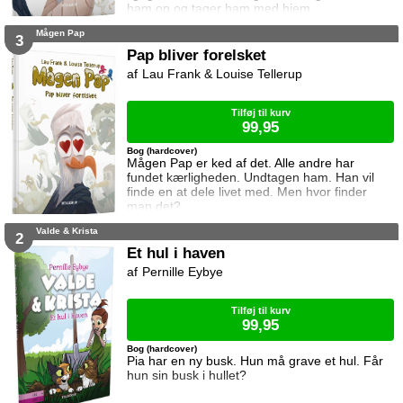
ham op og tager ham med hjem.
Mågen Pap
3
Pap bliver forelsket
Lau Frank & Louise Tellerup
Tilføj til kurv
99,95
Bog (hardcover)
Mågen Pap er ked af det. Alle andre har
fundet kærligheden. Undtagen ham. Han vil
finde en at dele livet med. Men hvor finder
man det?
Valde & Krista
2
Et hul i haven
Pernille Eybye
Tilføj til kurv
99,95
Bog (hardcover)
Pia har en ny busk. Hun må grave et hul. Får
hun sin busk i hullet?