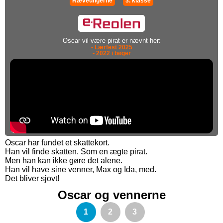
Ræveungerne
3. klasse
Oscar vil være pirat er nævnt her:
• Lærfest 2025
• 2022 i bøger
Oscar har fundet et skattekort.
Han vil finde skatten. Som en ægte pirat.
Men han kan ikke gøre det alene.
Han vil have sine venner, Max og Ida, med.
Det bliver sjovt!
Oscar og vennerne
1
2
3