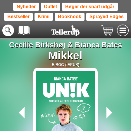
Nyheder
Outlet
Bøger der snart udgår
Bestseller
Krimi
Booknook
Sprayed Edges
Cecilie Birkshøj
&
Bianca Bates
Mikkel
E-BOG (.EPUB)