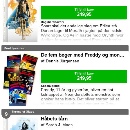
efter dem til syden.
Tilføj til kurv
249,95
Bog (hardcover)
Snart skal det endelige slag om Erilea stå.
Dorian tager til Morath i jagten på den sidste
Wyrdnøgle. Og Aelin haster mod Orynth hvor
Aedion forsvarer byen mod Erawans horder.
Heldigvis er han ikke alene. Men kan deres
Freddy-serien
forbundsfæller overhovedet gøre en forskel
mod Erawans rædsler?
De fem bøger med Freddy og monstrene
Dennis Jürgensen
Tilføj til kurv
249,95
Specialtilbud
Freddy, 11 år og gyserfan, bliver en nat
kidnappet af Neanderslottets monstre, som
ønsker hans hjælp. Det bliver starten på et
ubrydeligt venskab med vampyren Grev
Dracula, varulven Eddie, den hovedløse ridder
Throne of Glass
Sir Arthur Fieldstein, Frankenstein-uhyret
9
Boris, mumien Mummy og bøvsedragen Nitan.
Håbets tårn
Sarah J. Maas