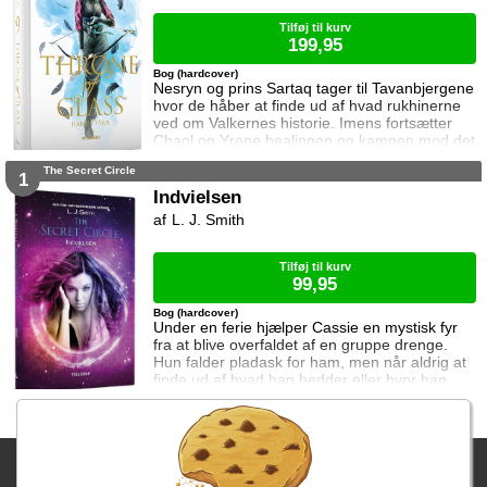
Tilføj til kurv
199,95
Bog (hardcover)
Nesryn og prins Sartaq tager til Tavanbjergene
hvor de håber at finde ud af hvad rukhinerne
ved om Valkernes historie. Imens fortsætter
Chaol og Yrene healingen og kampen mod det
mystiske mørke som lurer inden i ham. Men
The Secret Circle
tiden er ved at rinde ud hvis de skal hjælpe
1
deres venner derhjemme.
Indvielsen
L. J. Smith
Tilføj til kurv
99,95
Bog (hardcover)
Under en ferie hjælper Cassie en mystisk fyr
fra at blive overfaldet af en gruppe drenge.
Hun falder pladask for ham, men når aldrig at
finde ud af hvad han hedder eller hvor han
kommer fra. Da hendes mor beslutter at de
skal flytte til New Salem for at bo hos Cassies
bedstemor, møder hun på den nye skole en
gruppe jævnaldrende som både er
Fragtgebyret er DKK 59,95 • Fragtgebyret bortfalder ved køb over
skræmmende og fascinerende. De er alle
medlemmer af en hemmelig klub og her stø