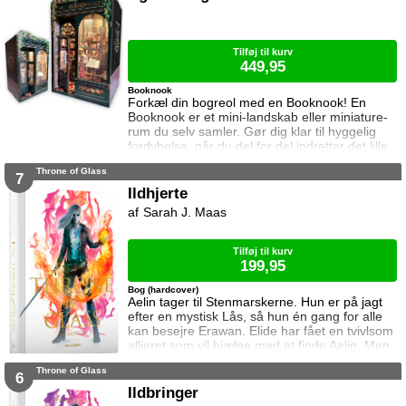
Samtidig står Manon i en svær situation.
Hertug Perrington har givet hende klare
ordrer, men skal hun følge dem eller give e
Tilføj til kurv
449,95
Booknook
Forkæl din bogreol med en Booknook! En
Booknook er et mini-landskab eller miniature-
rum du selv samler. Gør dig klar til hyggelig
fordybelse, når du del for del indretter det lille
rum med de fineste detaljer. Med lukkede
Throne of Glass
sider passer booknooks perfekt til bogreolen,
7
og med det indbyggede lys, pynter den også i
Ildhjerte
mørke. I denne booknook går døren op og i til
Sarah J. Maas
uglens charmerende lille boghandel, som med
garanti har lige den bog du ik
Tilføj til kurv
199,95
Bog (hardcover)
Aelin tager til Stenmarskerne. Hun er på jagt
efter en mystisk Lås, så hun én gang for alle
kan besejre Erawan. Elide har fået en tvivlsom
allieret som vil hjælpe med at finde Aelin. Men
for hvilken pris? Manon vågner i lænker og
Throne of Glass
aner ikke hvor hun befinder sig. Samtidig kan
6
Dorian ikke glemme heksen der hjalp ham i
Ildbringer
Rifthold.