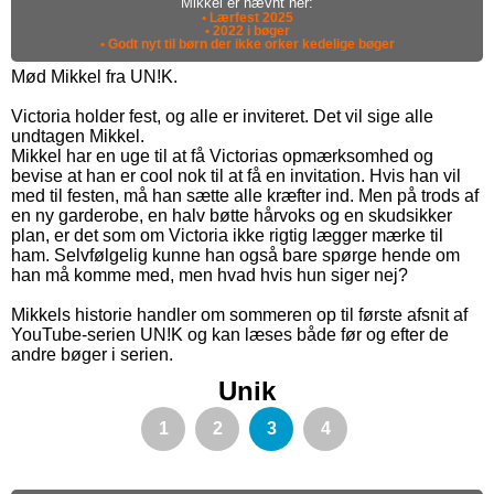
Mikkel er nævnt her:
• Lærfest 2025
• 2022 i bøger
• Godt nyt til børn der ikke orker kedelige bøger
Mød Mikkel fra UN!K.
Victoria holder fest, og alle er inviteret. Det vil sige alle
undtagen Mikkel.
Mikkel har en uge til at få Victorias opmærksomhed og
bevise at han er cool nok til at få en invitation. Hvis han vil
med til festen, må han sætte alle kræfter ind. Men på trods af
en ny garderobe, en halv bøtte hårvoks og en skudsikker
plan, er det som om Victoria ikke rigtig lægger mærke til
ham. Selvfølgelig kunne han også bare spørge hende om
han må komme med, men hvad hvis hun siger nej?
Mikkels historie handler om sommeren op til første afsnit af
YouTube-serien UN!K og kan læses både før og efter de
andre bøger i serien.
Unik
1
2
3
4