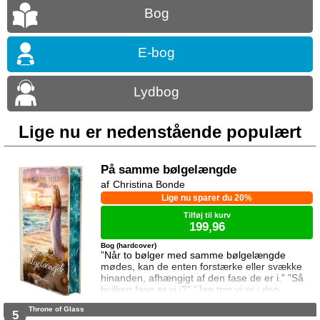
Bog
E-bog
Lydbog
Lige nu er nedenstående populært
På samme bølgelængde
Christina Bonde
Lige nu sparer du 20%
Tilføj til kurv
199,96
Bog (hardcover)
”Når to bølger med samme bølgelængde
mødes, kan de enten forstærke eller svække
hinanden, afhængigt af den fase de er i.” ”Så
hvilken fase er vi i?” ”Jeg tror vi er i den
samme fase.” To ting er vigtige for Elina da
Throne of Glass
hun rejser til den lille ferieby ved kysten for at
5