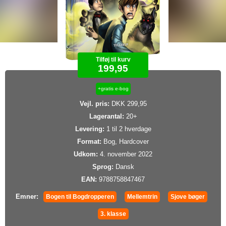
Tilføj til kurv
199,95
+gratis e-bog
Vejl. pris:
DKK 299,95
Lagerantal:
20+
Levering:
1 til 2 hverdage
Format:
Bog, Hardcover
Udkom:
4. november 2022
Sprog:
Dansk
EAN:
9788758847467
Emner:
Bogen til Bogdropperen
Mellemtrin
Sjove bøger
3. klasse