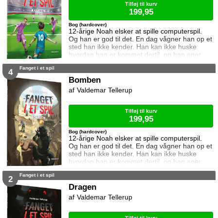
Tilføj til kurv
199,95
Bog (hardcover)
12-årige Noah elsker at spille computerspil.
Og han er god til det. En dag vågner han op et
sted han ikke kender. Han kan ikke huske
hvordan han er kommet dertil, og han aner
ikke hvordan han kommer hjem igen. Den
Fanget i et spil
eneste hjælp han får, er et ur som skriver
4
beskeder til ham. I denne bog vil uret have
Bomben
ham til at spille en vigtig kamp. Kan Noah det?
Valdemar Tellerup
Og hvad sker der hvis det mislykkes? Kampen
er femte bind i serien Fanget i
Tilføj til kurv
199,95
Bog (hardcover)
12-årige Noah elsker at spille computerspil.
Og han er god til det. En dag vågner han op et
sted han ikke kender. Han kan ikke huske
hvordan han er kommet dertil, og han aner
ikke hvordan han kommer hjem igen. Den
Fanget i et spil
eneste hjælp han får, er et ur som skriver
2
beskeder til ham. I denne bog vil uret have
Dragen
ham til bekæmpe terrorister. Kan Noah det?
Valdemar Tellerup
Og hvad sker der hvis det mislykkes? Bomben
er fjerde bind i serien Fanget i et