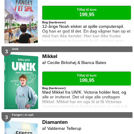
og det er op til Simba og Ronja at stoppe dem
med
Tilføj til kurv
199,95
Bog (hardcover)
12-årige Noah elsker at spille computerspil.
Og han er god til det. En dag vågner han op et
sted han ikke kender. Han kan ikke huske
hvordan han er kommet dertil, og han aner
ikke hvordan han kommer hjem igen. Den
Unik
eneste hjælp han får, er et ur som skriver
3
beskeder til ham. I denne bog vil uret have
Mikkel
ham til at kæmpe mod 99 andre på en ø. Og
Cecilie Birkshøj & Bianca Bates
vinde. Kan Noah det? Og hvad sker der hvis
det mislykkes? Øen er første bind i se
Tilføj til kurv
199,95
Bog (hardcover)
Mød Mikkel fra UN!K. Victoria holder fest, og
alle er inviteret. Det vil sige alle undtagen
Mikkel. Mikkel har en uge til at få Victorias
opmærksomhed og bevise at han er cool nok
til at få en invitation. Hvis han vil med til festen,
Fanget i et spil
må han sætte alle kræfter ind. Men på trods af
3
en ny garderobe, en halv bøtte hårvoks og en
Diamanten
skudsikker plan, er det som om Victoria ikke
Valdemar Tellerup
rigtig lægger mærke til ham. Selvfølgelig