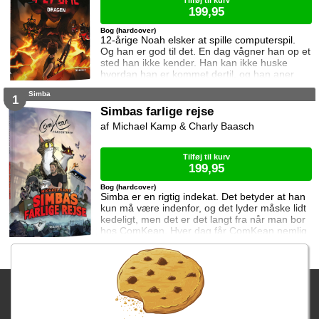
Tilføj til kurv
199,95
Bog (hardcover)
12-årige Noah elsker at spille computerspil.
Og han er god til det. En dag vågner han op et
sted han ikke kender. Han kan ikke huske
hvordan han er kommet dertil, og han aner
ikke hvordan han kommer hjem igen. Den
Simba
eneste hjælp han får, er et ur som skriver
1
beskeder til ham. I denne bog vil uret have
Simbas farlige rejse
ham til at nedkæmpe en drage. Kan Noah
Michael Kamp & Charly Baasch
det? Og hvad sker der hvis det mislykkes?
Dragen er andet bind i serien Fanget i et s
Tilføj til kurv
199,95
Bog (hardcover)
Simba er en rigtig indekat. Det betyder at han
kun må være indenfor, og det lyder måske lidt
kedeligt, men det er det langt fra når man bor
hos ComKean. Hver dag får ComKean nemlig
en masse spændende pakker med gaver og
produkter som skal filmes og testes, men en
dag glemmer postbuddet at lukke døren efter
sig, og Simbas nysgerrighed er for stor. Han
Fragtgebyret er DKK 59,95 • Fragtgebyret bortfalder ved køb over
løber ud i opgangen og ud på gaden, og
pludselig er han langt væk fra sin trygge lejli
DKK 299,00