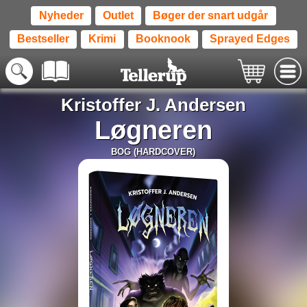
Nyheder
Outlet
Bøger der snart udgår
Bestseller
Krimi
Booknook
Sprayed Edges
Kristoffer J. Andersen
Løgneren
BOG (HARDCOVER)