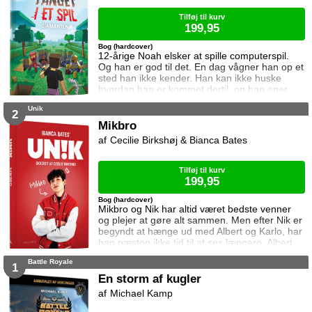
kunne han også bare spø
Tilføj til kurv
199,95
Bog (hardcover)
12-årige Noah elsker at spille computerspil.
Og han er god til det. En dag vågner han op et
sted han ikke kender. Han kan ikke huske
hvordan han er kommet dertil, og han aner
ikke hvordan han kommer hjem igen. Den
Unik
eneste hjælp han får, er et ur som skriver
2
beskeder til ham. I denne bog vil uret have
Mikbro
ham til at finde en diamant i en verden fyldt
Cecilie Birkshøj & Bianca Bates
med monstre. Kan Noah det? Og hvad sker
der hvis det mislykkes? Diamanten er
Tilføj til kurv
199,95
Bog (hardcover)
Mikbro og Nik har altid været bedste venner
og plejer at gøre alt sammen. Men efter Nik er
begyndt at hænge ud med Albert og Karlo, har
han næsten ikke tid til at ses længere. Albert
og Karlo kan nemlig ikke lide Mikbro fordi de
Battle Royale
synes han er snobbet. For ikke at miste sin
1
bedste ven forsøger Mikbro at imponere dem,
En storm af kugler
men hvor meget skal man lave om på sig selv
Michael Kamp
for sine venner? Og har Mikbro overhovedet
lyst til at være som Albert og K