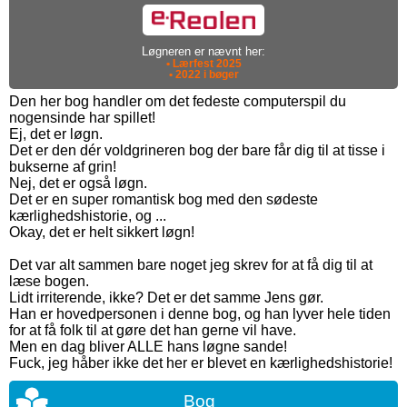
Løgneren er nævnt her:
• Lærfest 2025
• 2022 i bøger
Den her bog handler om det fedeste computerspil du
nogensinde har spillet!
Ej, det er løgn.
Det er den dér voldgrineren bog der bare får dig til at tisse i
bukserne af grin!
Nej, det er også løgn.
Det er en super romantisk bog med den sødeste
kærlighedshistorie, og ...
Okay, det er helt sikkert løgn!
Det var alt sammen bare noget jeg skrev for at få dig til at
læse bogen.
Lidt irriterende, ikke? Det er det samme Jens gør.
Han er hovedpersonen i denne bog, og han lyver hele tiden
for at få folk til at gøre det han gerne vil have.
Men en dag bliver ALLE hans løgne sande!
Fuck, jeg håber ikke det her er blevet en kærlighedshistorie!
Bog