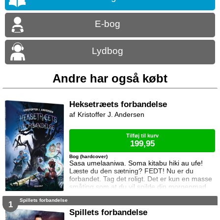
E-bog
Lydbog
Andre har også købt
Heksetræets forbandelse
Kristoffer J. Andersen
Tilføj til kurv
199,95
Bog (hardcover)
Sasa umelaaniwa. Soma kitabu hiki au ufe!
Læste du den sætning? FEDT! Nu er du
forbandet. Tag det roligt. Det er kun en masse
småting som at du vil spilde din morgenmad,
misse bussen og glemme din pung. Det er
Spillets forbandelse
overhovedet ikke så slemt som den
1
forbandelse der rammer de seks børn i den
Spillets forbandelse
her bog. Mads, Uffe og deres venner bliver