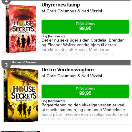
2
gjorde oprør – årsagen til at jeg i dag er hadet
Uhyrernes kamp
af min egen race og lever skjult blandt
Chris Columbus & Ned Vizzini
menneskene. Før blev jeg kaldt Dominic
Engledræber. I dag går jeg under n
Tilføj til kurv
99,95
Bog (hardcover)
Det er nu seks uger siden Cordelia, Brendan
og Eleanor Walker vendte hjem til deres
forældre i Kristoff House. Men deres
vanskeligheder er langt fra forbi. Will er
forsvundet og far er næsten aldrig hjemme,
House of Secrets
mens Cordelia er begyndt at blive mærkelig og
3
Brendan har svært ved at falde til på den nye
De tre Verdensvogtere
skole. Da Eleanor oven i købet bliver
Chris Columbus & Ned Vizzini
kidnappet af Stormkongen, lyder startskuddet
til endnu et hæsblæsende eventyr med Walke
Tilføj til kurv
99,95
Bog (hardcover)
Bogverdenen og den virkelige verden er ved
at smelte sammen, og den onde Vindheks er
opsat på at invadere den virkelige verden med
sin hær af barske krigere, nazicyborgs og
mange andre monstre. Cordelia, Brendan og
Eleanor er derfor igen nødt til at bevæge sig