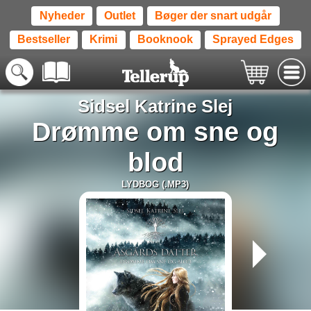
Nyheder
Outlet
Bøger der snart udgår
Bestseller
Krimi
Booknook
Sprayed Edges
Sidsel Katrine Slej
Drømme om sne og
blod
LYDBOG (.MP3)