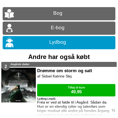
Bog
E-bog
Lydbog
Andre har også købt
Asgårds datter
2
Drømme om storm og salt
Sidsel Katrine Slej
Tilføj til kurv
49,95
Lydbog (.mp3)
Fréa er ved at falde til i Asgård. Sådan da.
Hun er en elendig rytter og talentløs som
kriger modsat alle andre på hendes årgang. Til
gengæld er hun en dygtig helbreder og