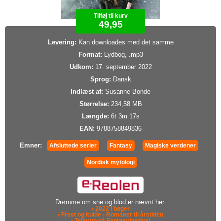
Tilføj til kurv
49,95
Levering:
Kan downloades med det samme
Format:
Lydbog, .mp3
Udkom:
17. september 2022
Sprog:
Dansk
Indlæst af:
Susanne Bonde
Størrelse:
234,58 MB
Længde:
6t 3m 17s
EAN:
9788758849836
Emner:
Afsluttede serier
Fantasy
Magiske verdener
Nordisk mytologi
Drømme om sne og blod er nævnt her:
• 2022 i bøger
• Frost og kulde - Romaner til årstiden
• Tellerup på Fantasyfestival