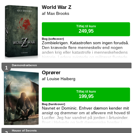
lever. Er fri. Men forude venter et bur; et
arrangeret ægteskab. En alliance der er
World War Z
tvingende nødvendig da hendes familie står
Max Brooks
på kanten af den blodigste fejde nogensinde
imod den mægtige Vølsungeslægt. Íslilj
Tilføj til kurv
249,95
Bog (softcover)
Zombiekrigen. Katastrofen som ingen forudså.
Den krævede flere menneskeliv end nogen
anden krig eller katastrofe i menneskehedens
historie. Ledere svigtede og militæret flygtede.
Folk blev sindssyge, begik selvmord eller
Dæmondræberen
vendte sig mod deres egne. Godt og ondt blev
1
ligegyldigt, og medmenneskelighed blev
Oprører
erstattet af overlevelse. Men fra det frygtelige
Louise Haiberg
kaos rejste helte sig, og det er takket være
dem, at menneskeheden sta
Tilføj til kurv
199,95
Bog (hardcover)
Navnet er Dominic. Enhver dæmon kender mit
ansigt og drømmer om at aflevere mit hoved til
Lucifer. Jeg har vandret på jorden i årtusinder.
Boet i Helvede og ledt dæmoniske horder i
krigen mod englene. Ikke ligefrem min
House of Secrets
glansperiode, men ingen er perfekt. Jeg