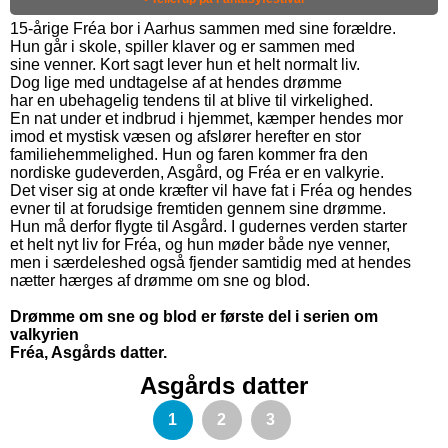
15-årige Fréa bor i Aarhus sammen med sine forældre.
Hun går i skole, spiller klaver og er sammen med
sine venner. Kort sagt lever hun et helt normalt liv.
Dog lige med undtagelse af at hendes drømme
har en ubehagelig tendens til at blive til virkelighed.
En nat under et indbrud i hjemmet, kæmper hendes mor
imod et mystisk væsen og afslører herefter en stor
familiehemmelighed. Hun og faren kommer fra den
nordiske gudeverden, Asgård, og Fréa er en valkyrie.
Det viser sig at onde kræfter vil have fat i Fréa og hendes
evner til at forudsige fremtiden gennem sine drømme.
Hun må derfor flygte til Asgård. I gudernes verden starter
et helt nyt liv for Fréa, og hun møder både nye venner,
men i særdeleshed også fjender samtidig med at hendes
nætter hærges af drømme om sne og blod.
Drømme om sne og blod er første del i serien om
valkyrien
Fréa, Asgårds datter.
Asgårds datter
1
2
3