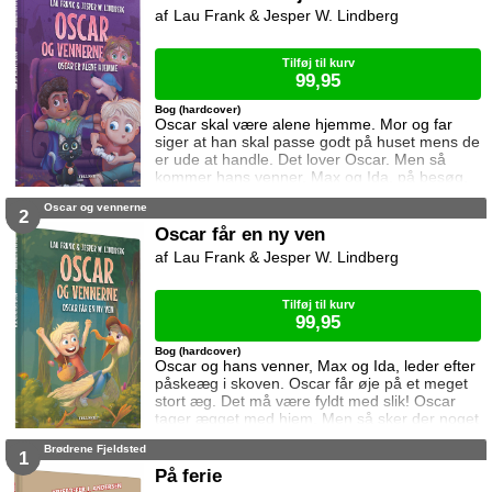
Lau Frank & Jesper W. Lindberg
Tilføj til kurv
99,95
Bog (hardcover)
Oscar skal være alene hjemme. Mor og far
siger at han skal passe godt på huset mens de
er ude at handle. Det lover Oscar. Men så
kommer hans venner, Max og Ida, på besøg.
Og så får Oscar travlt!
Oscar og vennerne
2
Oscar får en ny ven
Lau Frank & Jesper W. Lindberg
Tilføj til kurv
99,95
Bog (hardcover)
Oscar og hans venner, Max og Ida, leder efter
påskeæg i skoven. Oscar får øje på et meget
stort æg. Det må være fyldt med slik! Oscar
tager ægget med hjem. Men så sker der noget
han ikke havde regnet med!
Brødrene Fjeldsted
1
På ferie