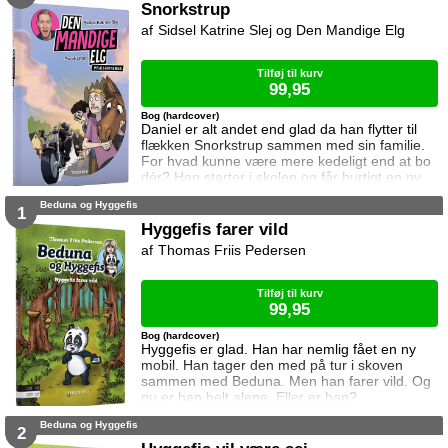
lyder røvsygt med familieferie i den svenske
Snorkstrup
ødemark. Men Sveriges natur gemmer på
Sidsel Katrine Slej og Den Mandige Elg
mange hemmeligheder og oplevelser. Og
pludselig bliver ferien meget sjovere.
Tilføj til kurv
99,95
Bog (hardcover)
Daniel er alt andet end glad da han flytter til
flækken Snorkstrup sammen med sin familie.
For hvad kunne være mere kedeligt end at bo
dér? Han starter i skolen og får hurtigt en ny
ven, men også nye fjender. Samtidig finder
Beduna og Hyggefis
han ud af at der gemmer sig kriminelle
1
hemmeligheder under Snorkstrups søvnige
Hyggefis farer vild
overflade. En smuglerring huserer nemlig på
Thomas Friis Pedersen
egnen, og lækre biler forsvinder i stort antal.
Pludselig er Daniels familie dybt involv
Tilføj til kurv
99,95
Bog (hardcover)
Hyggefis er glad. Han har nemlig fået en ny
mobil. Han tager den med på tur i skoven
sammen med Beduna. Men han farer vild. Og
nu er han helt alene. Eller er han?
Beduna og Hyggefis
2