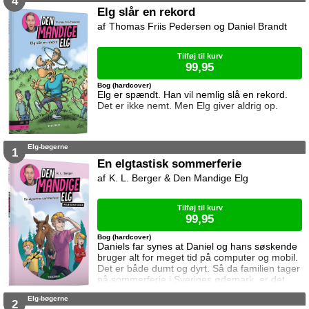
4
Elg slår en rekord
Thomas Friis Pedersen og Daniel Brandt
Tilføj til kurv
99,95
Bog (hardcover)
Elg er spændt. Han vil nemlig slå en rekord.
Det er ikke nemt. Men Elg giver aldrig op.
Elg-bøgerne
1
En elgtastisk sommerferie
K. L. Berger & Den Mandige Elg
Tilføj til kurv
99,95
Bog (hardcover)
Daniels far synes at Daniel og hans søskende
bruger alt for meget tid på computer og mobil.
Det er både dumt og dyrt. Så da familien tager
på sommerferie i Sveriges ødemark, er det
værsgo at aflevere mobilerne. Nu skal de
Elg-bøgerne
nemlig være rigtig sammen. Daniel synes det
2