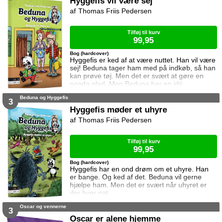
Hyggefis vil være sej
Thomas Friis Pedersen
Tilføj til kurv
99,95
Bog (hardcover)
Hyggefis er ked af at være nuttet. Han vil være
sej! Beduna tager ham med på indkøb, så han
kan prøve tøj. Men det er svært at gøre en
panda glad. Men Beduna har en idé.
Beduna og Hyggefis
3
Hyggefis møder et uhyre
Thomas Friis Pedersen
Tilføj til kurv
99,95
Bog (hardcover)
Hyggefis har en ond drøm om et uhyre. Han
er bange. Og ked af det. Beduna vil gerne
hjælpe ham. Men det er svært når uhyret er
der hver nat.
Oscar og vennerne
3
Oscar er alene hjemme