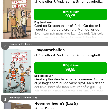
Kristoffer J. Andersen & Simon Langhoff & Niki Topgaard
Tilføj til kurv
99,95
Bog (hardcover)
Gerd og Kresten tager på ferie. Og det er jo
noget som burde være rart. Men det er det
ikke. Især når man ikke kan tåle gul. Når solen
er for varm. Når det er for mørkt. For lyst. For
koldt. Og der er noget som hele tiden ringer.
Brødrene Fjeldsted
Du kender måske videoen som er lavet af Niki
2
Topgaard og Flamesman1. Den ligger på
I svømmehallen
YouTube.
Kristoffer J. Andersen & Simon Langhoff & Niki Topgaard
Tilføj til kurv
99,95
Bog (hardcover)
Gerd og Kresten tager ud at svømme. Og det
er jo noget som burde være sjovt. Men det er
det ikke. Især når man ikke kan tåle gul. Og
når man ikke kan svømme. Og ikke ved hvor
man skal klæde om. Når der er for meget
Bulldog Carsten (Lix 8)
vand. Og når det er alt for koldt. Du kender
1
måske videoen som er lavet af Niki Topgaard
Hvem er hvem? (Lix 8)
og Flamesman1. Den ligger på YouTube.
Lau Frank