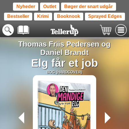
Nyheder
Outlet
Bøger der snart udgår
Bestseller
Krimi
Booknook
Sprayed Edges
Thomas Friis Pedersen og
Daniel Brandt
Elg får et job
BOG (HARDCOVER)