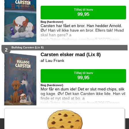
Tilføj til kurv
99,95
Bog (hardcover)
Carsten har fået en bror. Han hedder Arnold.
Øv! Han vil ikke have en bror. Ellers tak! Hvad
skal han gøre? a
href="https://tellerup.com/bog/5207/"Denne
titel findes også i LIX 15!/a
Bulldog Carsten (Lix 8)
2
Carsten elsker mad (Lix 8)
Lau Frank
Tilføj til kurv
99,95
Bog (hardcover)
Mor får en dum ide! Det er slut med chips, slik
og kage. Øv! Det kan Carsten ikke lide. Han vil
finde et nyt sted at bo. a
href="https://tellerup.com/bog/5206/"Denne
titel findes også i LIX 15!/a
Fragtgebyret er DKK 59,95 • Fragtgebyret bortfalder ved køb over