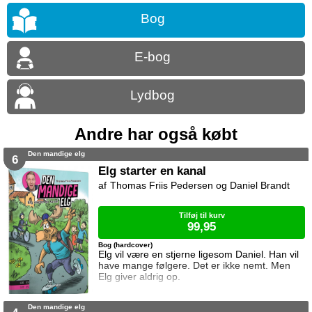
Bog
E-bog
Lydbog
Andre har også købt
Den mandige elg
6
Elg starter en kanal
Thomas Friis Pedersen og Daniel Brandt
Tilføj til kurv
99,95
Bog (hardcover)
Elg vil være en stjerne ligesom Daniel. Han vil
have mange følgere. Det er ikke nemt. Men
Elg giver aldrig op.
Den mandige elg