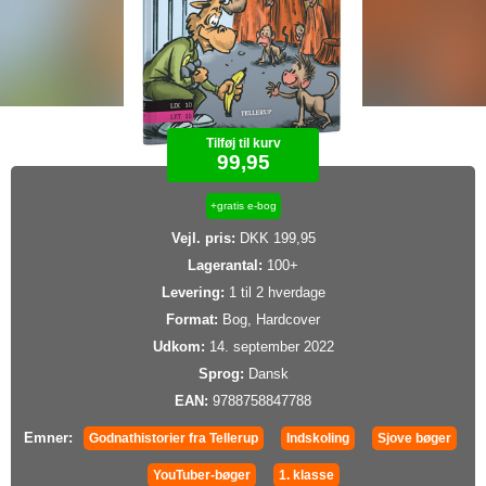
Tilføj til kurv
99,95
+gratis e-bog
Vejl. pris:
DKK 199,95
Lagerantal:
100+
Levering:
1 til 2 hverdage
Format:
Bog, Hardcover
Udkom:
14. september 2022
Sprog:
Dansk
EAN:
9788758847788
Emner:
Godnathistorier fra Tellerup
Indskoling
Sjove bøger
YouTuber-bøger
1. klasse