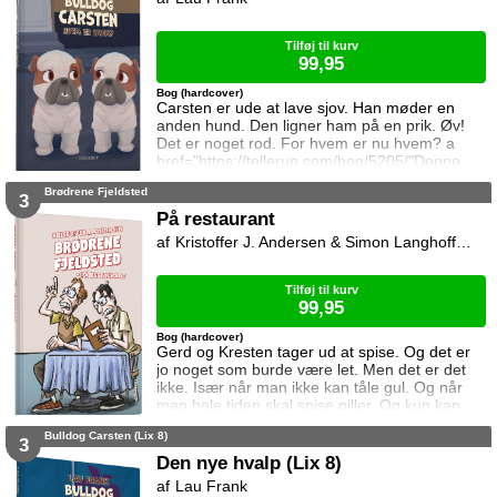
Tilføj til kurv
99,95
Bog (hardcover)
Carsten er ude at lave sjov. Han møder en
anden hund. Den ligner ham på en prik. Øv!
Det er noget rod. For hvem er nu hvem? a
href="https://tellerup.com/bog/5205/"Denne
titel findes også i LIX 15!/a
Brødrene Fjeldsted
3
På restaurant
Kristoffer J. Andersen & Simon Langhoff & Niki Topgaard
Tilføj til kurv
99,95
Bog (hardcover)
Gerd og Kresten tager ud at spise. Og det er
jo noget som burde være let. Men det er det
ikke. Især når man ikke kan tåle gul. Og når
man hele tiden skal spise piller. Og kun kan
spise mad som spætte. Og rødder fra et træ.
Bulldog Carsten (Lix 8)
Og lever fra en fugl. Du kender måske videoen
3
som er lavet af Niki Topgaard og Flamesman1.
Den nye hvalp (Lix 8)
Den ligger på YouTube.
Lau Frank