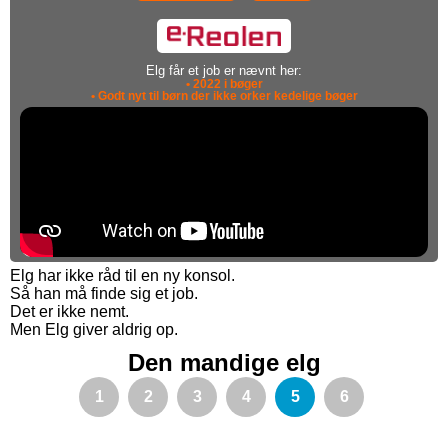
Elg får et job er nævnt her:
• 2022 i bøger
• Godt nyt til børn der ikke orker kedelige bøger
Elg har ikke råd til en ny konsol.
Så han må finde sig et job.
Det er ikke nemt.
Men Elg giver aldrig op.
Den mandige elg
1
2
3
4
5
6