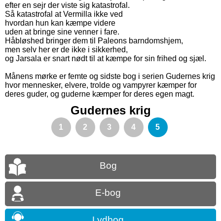
efter en sejr der viste sig katastrofal.
Så katastrofal at Vermilla ikke ved
hvordan hun kan kæmpe videre
uden at bringe sine venner i fare.
Håbløshed bringer dem til Paleons barndomshjem,
men selv her er de ikke i sikkerhed,
og Jarsala er snart nødt til at kæmpe for sin frihed og sjæl.
Månens mørke er femte og sidste bog i serien Gudernes krig
hvor mennesker, elvere, trolde og vampyrer kæmper for
deres guder, og guderne kæmper for deres egen magt.
Gudernes krig
1
2
3
4
5
Bog
E-bog
Lydbog