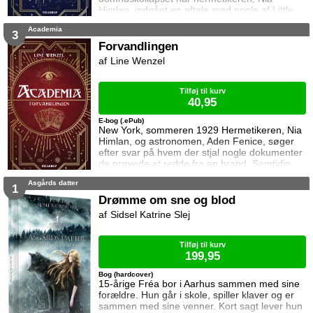
Himlan, indgået en aftale med nogle af Little
Italys mere lyssky typer. Hun får et laboratorie
Academia
stillet til rådighed, men alt har en pris, og Nia
3
finder snart ud af hvor langt hun er villig til at
Forvandlingen
strække sig for at redde sin karriere. Samtidig
Line Wenzel
mærker astronomen, Aden Fenice,
konsekvenserne af et tyveri på
Tilføj til kurv
40,95
E-bog (.ePub)
New York, sommeren 1929 Hermetikeren, Nia
Himlan, og astronomen, Aden Fenice, søger
efter svar på hvem der stjal nogle dokumenter
de prøvede at redde fra en brand. Samtidig
presses Nia af sine mafiaforbindelser.
Asgårds datter
Divinatorerne holder stædigt fast i
1
forudsigelsen om at Aden vil hjælpe dem, og
Drømme om sne og blod
han udnytter deres velvilje til at lære om sin
Sidsel Katrine Slej
nyfundne evne. Hans relation til divinatorerne
kompliceres dog af en mistanke om at de stod
bag
Tilføj til kurv
199,95
Bog (hardcover)
15-årige Fréa bor i Aarhus sammen med sine
forældre. Hun går i skole, spiller klaver og er
sammen med sine venner. Kort sagt lever hun