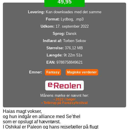
49,95
Levering:
Kan downloades med det samme
Format:
Lydbog, .mp3
Udkom:
17. september 2022
Sprog:
Dansk
Indlæst af:
Torben Sekov
Størrelse:
376,12 MB
Længde:
9t 22m 51s
EAN:
9788758849621
Emner:
Fantasy
Magiske verdener
Månens mørke er nævnt her:
• 2022 i bøger
• Tellerup på Fantasyfestival
Haias magt vokser,
og hun indgår en alliance med Se’thel
som er opslugt af hævntørst.
I Oshikal er Paleon og hans rejsefæller på flugt