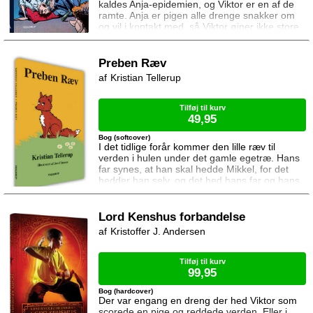
kaldes Anja-epidemien, og Viktor er en af de
ramte. Anja er pigen alle drenge snakker om
og vil i kontakt med, så Viktor øjner ikke store
muligheder for at komme i kontakt med hende.
Det vender imidlertid ved en nytårsfest, som
en af hans venner holder. Drømmepigen
Preben Ræv
dukker op, og er straks omgivet af fyre der vil
Kristian Tellerup
danse. Viktor får dog uventet hjælp af sin
forfærdelige hikke. Da den ikke er til a
Tilføj til kurv
49,95
Bog (softcover)
I det tidlige forår kommer den lille ræv til
verden i hulen under det gamle egetræ. Hans
far synes, at han skal hedde Mikkel, for det
hedder han selv, og det hed hans far og hans
bedstefar og hans oldefar og hans tip-oldefar
og hans tip-tip-tip-tip-oldefar også ... Men den
lille rævs mor synes, at det er en dårlig idé:
Lord Kenshus forbandelse
Hun vil have, at hendes lille unge skal hedde
Kristoffer J. Andersen
Preben! Og selvfølgelig får moren sin vilje! O
Tilføj til kurv
99,95
Bog (hardcover)
Der var engang en dreng der hed Viktor som
scorede en pige og reddede verden. Eller i