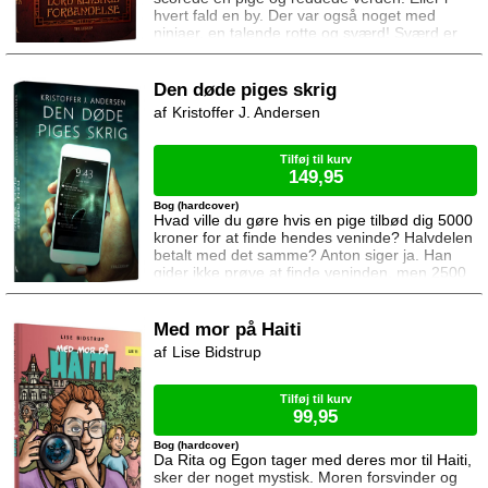
hvert fald en by. Der var også noget med
ninjaer, en talende rotte og sværd! Sværd er
seje! Og han scorede ikke rigtigt hende pigen.
Det er jo ikke sådan noget kærlighedsfis. Næ,
det er noget med ildkugler, stennæver, ninja-
Den døde piges skrig
moves, sværd og ... Nej, det er sgu nok lettest
Kristoffer J. Andersen
du bare læser den selv! Men den er fed!
Nævnte jeg a
Tilføj til kurv
149,95
Bog (hardcover)
Hvad ville du gøre hvis en pige tilbød dig 5000
kroner for at finde hendes veninde? Halvdelen
betalt med det samme? Anton siger ja. Han
gider ikke prøve at finde veninden, men 2500
kroner er rigtig mange penge. Hvorfor skulle
han sige nej til dem? Desværre tager pigen
det ikke så pænt at Anton snyder. Hun
Med mor på Haiti
begynder at sende ham truende beskeder og
Lise Bidstrup
ubehagelige billeder. Flere af dem taget i
Antons hus. Hver besked afsluttes med
ordene:
Tilføj til kurv
99,95
Bog (hardcover)
Da Rita og Egon tager med deres mor til Haiti,
sker der noget mystisk. Moren forsvinder og