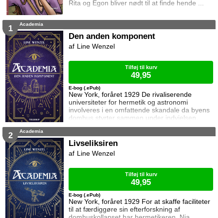
Rita og Egon bliver nødt til at finde hende ...
Academia
1
Den anden komponent
Line Wenzel
Tilføj til kurv
49,95
E-bog (.ePub)
New York, foråret 1929 De rivaliserende
universiteter for hermetik og astronomi
involveres i en omfattende skandale da byens
domhus styrter sammen under indvielsen.
Hermetikereleven, Nia Himlan, bliver efter
Academia
tvivlsomme kriterier udpeget til at undersøge
2
universiteternes rolle i sagen sammen med
Livseliksiren
astronomen, Aden Fenice. Nia er
Line Wenzel
fjerdegenerations-hermetiker mens Aden er
den første akademiker i sin familie.
Modstridende interesse
Tilføj til kurv
49,95
E-bog (.ePub)
New York, foråret 1929 For at skaffe faciliteter
til at færdiggøre sin efterforskning af
domhuskollapset har hermetikeren, Nia