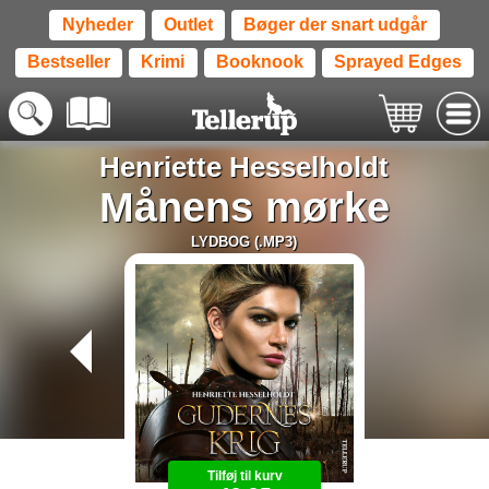
Nyheder
Outlet
Bøger der snart udgår
Bestseller
Krimi
Booknook
Sprayed Edges
Henriette Hesselholdt
Månens mørke
LYDBOG (.MP3)
Tilføj til kurv