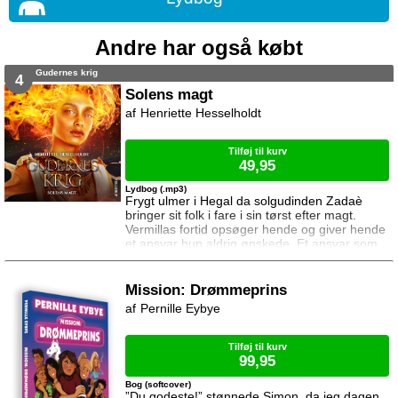
Andre har også købt
Gudernes krig
4
Solens magt
Henriette Hesselholdt
Tilføj til kurv
49,95
Lydbog (.mp3)
Frygt ulmer i Hegal da solgudinden Zadaè
bringer sit folk i fare i sin tørst efter magt.
Vermillas fortid opsøger hende og giver hende
et ansvar hun aldrig ønskede. Et ansvar som
tvinger hende på flugt. Imens kæmper Paleon
for at klare sig uden magi. Farlige muligheder
åbner sig for ham da Jarsala opdager
Mission: Drømmeprins
hemmeligheder om vampyren der var som en
Pernille Eybye
mor for hende, og Yukais opsøger Ravena for
at indgå en alliance. Solens magt er
Tilføj til kurv
99,95
Bog (softcover)
”Du godeste!” stønnede Simon, da jeg dagen