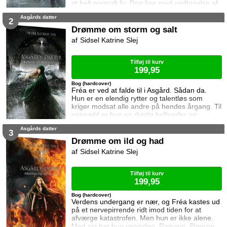
et helt normalt liv. Dog lige med undtagelse af
at hendes drømme har en ubehagelig tendens
Asgårds datter
til at blive til virkelighed. En nat under et
2
indbrud i hjemmet, kæmper hendes mor imod
Drømme om storm og salt
et mystisk væsen og afslører herefter en stor
Sidsel Katrine Slej
familiehemmelighed. Hun og faren kommer fra
den nordiske gudeverden, Asg
Tilføj til kurv
199,95
Bog (hardcover)
Fréa er ved at falde til i Asgård. Sådan da.
Hun er en elendig rytter og talentløs som
kriger modsat alle andre på hendes årgang. Til
gengæld er hun en dygtig helbreder og
besidder desuden en helt særlig evne inden
Asgårds datter
for runemagi. Samtidig rører onde kræfter på
3
sig i Asgård, og Fréa hjemsøges af drømme
Drømme om ild og had
om et mørkt, salt og stormfuldt hav som
Sidsel Katrine Slej
sender hende ud på en farefuld rejse hvor det
er op til hende at forhindre det værst tæ
Tilføj til kurv
199,95
Bog (hardcover)
Verdens undergang er nær, og Fréa kastes ud
på et nervepirrende ridt imod tiden for at
afværge katastrofen. Men hun er ikke alene.
Med sig har hun veninden, Ranveig. Pigerne