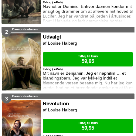
E-bog (.ePub)
Navnet er Dominic. Enhver dæmon kender mit
ansigt og drømmer om at aflevere mit hoved til
Lucifer. Jeg har vandret på jorden i årtusinder.
Boet i Helvede og ledt dæmoniske horder i
krigen mod englene. Ikke ligefrem min
Dæmondræberen
glansperiode, men ingen er perfekt. Jeg
2
gjorde oprør – årsagen til at jeg i dag er hadet
Udvalgt
af min egen race og lever skjult blandt
Louise Haiberg
menneskene. Før blev jeg kaldt Dominic
Engledræber. I dag går jeg under n
Tilføj til kurv
59,95
E-bog (.ePub)
Mit navn er Benjamin. Jeg er nephilim … et
blandingsbarn. Jeg var lykkelig indtil et
blændende væsen besatte mig. Nu har jeg kun
vrede, had og et brændende ønske om at få et
nogenlunde almindeligt liv. I begyndelsen
Dæmondræberen
huskede jeg intet, men det gør jeg nu, og
3
minderne har givet mig et mål: Dæmonen
Revolution
Dominic. Hans undergang bliver min frihed.
Louise Haiberg
UDVALGT er andet bind i serien
Dæmondræberen – en serie om udødelig
kærligh
Tilføj til kurv
59,95
E-bog (.ePub)