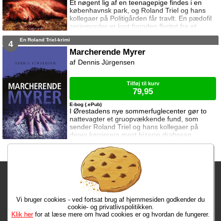
Et nøgent lig af en teenagepige findes i en
københavnsk park, og Roland Triel og hans
kollegaer på Politigården får travlt. En pædofil
seriemorder er kort forinden flygtet fra et
topsikret psykiatrisk hospital, så forbindelsen
En Roland Triel-krimi
er nærliggende. Efterforskningen forvirres af
4
gådefulde sår på liget, som sammen med
Marcherende Myrer
fundet af en klo antyder, at pigen kan være
Dennis Jürgensen
blevet dræbt af et rovdyr. På Bøgeholm
Sanatorium trænger en ukendt man
Tilføj til kurv
79,95
E-bog (.ePub)
I Ørestadens nye sommerfuglecenter gør to
nattevagter et gruopvækkende fund, som
sender Roland Triel og hans kollegaer på
deres karrierers mest bizarre drabssag.
Eneste spor er en tatovering på offeret. I sin
fritid jagter Triel og hans nye ven, journalisten
Thor Brandt, den psykotiske morder og
brandstifter, som tidligere har forsøgt at dræbe
Fragtgebyret er DKK 59,95 • Fragtgebyret bortfalder ved køb over
Triels kæreste, Astrid Månsson. Inge Renee
Janné har været forsvundet i månedsvis, men
DKK 299,00
Tri
Vi bruger cookies - ved fortsat brug af hjemmesiden godkender du
Bestiller du i dag, har du dine varer på tirsdag!
cookie- og privatlivspolitikken.
Klik her
for at læse mere om hvad cookies er og hvordan de fungerer.
Max 50 kr.
Bøger til en 🐕