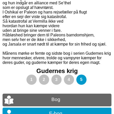
og hun indgår en alliance med Se’thel
som er opslugt af hævntørst.
I Oshikal er Paleon og hans rejsefæller på flugt
efter en sejr der viste sig katastrofal.
Så katastrofal at Vermilla ikke ved
hvordan hun kan kæmpe videre
uden at bringe sine venner i fare.
Håbløshed bringer dem til Paleons barndomshjem,
men selv her er de ikke i sikkerhed,
og Jarsala er snart nødt til at kæmpe for sin frihed og sjæl.
Månens mørke er femte og sidste bog i serien Gudernes krig
hvor mennesker, elvere, trolde og vampyrer kæmper for
deres guder, og guderne kæmper for deres egen magt.
Gudernes krig
1
2
3
4
5
Bog
E-bog