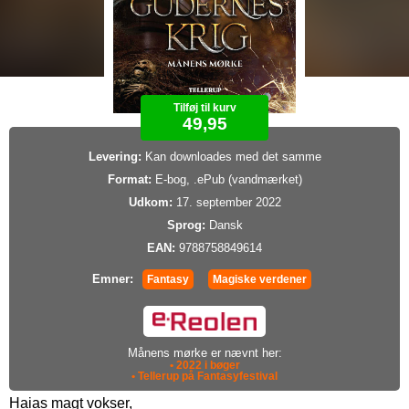
Tilføj til kurv
49,95
Levering:
Kan downloades med det samme
Format:
E-bog, .ePub (vandmærket)
Udkom:
17. september 2022
Sprog:
Dansk
EAN:
9788758849614
Emner:
Fantasy
Magiske verdener
Månens mørke er nævnt her:
• 2022 i bøger
• Tellerup på Fantasyfestival
Haias magt vokser,