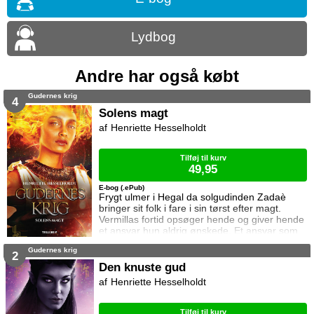
Lydbog
Andre har også købt
Gudernes krig
4
Solens magt
Henriette Hesselholdt
Tilføj til kurv
49,95
E-bog (.ePub)
Frygt ulmer i Hegal da solgudinden Zadaè
bringer sit folk i fare i sin tørst efter magt.
Vermillas fortid opsøger hende og giver hende
et ansvar hun aldrig ønskede. Et ansvar som
tvinger hende på flugt. Imens kæmper Paleon
Gudernes krig
for at klare sig uden magi. Farlige muligheder
2
åbner sig for ham da Jarsala opdager
Den knuste gud
hemmeligheder om vampyren der var som en
Henriette Hesselholdt
mor for hende, og Yukais opsøger Ravena for
at indgå en alliance. Solens magt er
Tilføj til kurv