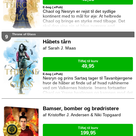
E-bog (.ePub)
Chaol og Nesryn er rejst til det sydlige
kontinent med to mål for øje: At helbrede
Chaol og bringe en styrke med tilbage. Det
skal dog vise sig at blive sværere end
forventet, for khaganen, det sydlige kontinents
Throne of Glass
mægtige leder, er i sorg og ønsker ikke at
9
træffe en beslutning her og nu. Da en healer
Håbets tårn
bliver myrdet under mystiske omstændigheder,
Sarah J. Maas
frygter Chaol og Nesryn at Valkerne er fulgt
efter dem til syden.
Tilføj til kurv
49,95
E-bog (.ePub)
Nesryn og prins Sartaq tager til Tavanbjergene
hvor de håber at finde ud af hvad rukhinerne
ved om Valkernes historie. Imens fortsætter
Chaol og Yrene healingen og kampen mod det
mystiske mørke som lurer inden i ham. Men
tiden er ved at rinde ud hvis de skal hjælpe
deres venner derhjemme.
Bamser, bomber og brødristere
Kristoffer J. Andersen & Niki Topgaard
Tilføj til kurv
199,95