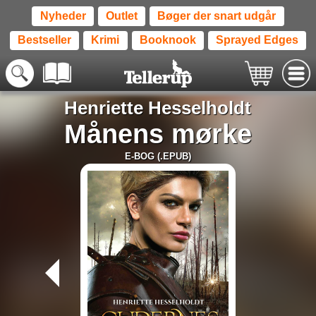
Nyheder
Outlet
Bøger der snart udgår
Bestseller
Krimi
Booknook
Sprayed Edges
Henriette Hesselholdt
Månens mørke
E-BOG (.EPUB)