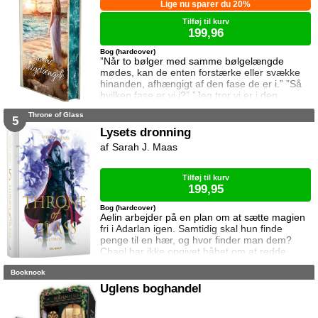
Lige nu sparer du 20%
Tilføj til kurv
199,96
Bog (hardcover)
”Når to bølger med samme bølgelængde
mødes, kan de enten forstærke eller svække
hinanden, afhængigt af den fase de er i.” ”Så
hvilken fase er vi i?” ”Jeg tror vi er i den
samme fase.” To ting er vigtige for Elina da
Throne of Glass
hun rejser til den lille ferieby ved kysten for at
5
sætte sin afdøde fars hus til salg. Salget skal
Lysets dronning
gå hurtigt, og hendes ophold skal være kort.
Sarah J. Maas
Elina har ikke besøgt byen siden hendes far
brød kontakten da hun var se
Tilføj til kurv
199,95
Bog (hardcover)
Aelin arbejder på en plan om at sætte magien
fri i Adarlan igen. Samtidig skal hun finde
penge til en hær, og hvor finder man dem?
Chaol har ikke opgivet håbet om at redde
Dorian. Det bliver dog konstant sværere at
Booknook
forsvare hvad der virker mere og mere som en
ønskedrøm, for prinsen lader til at have
Uglens boghandel
opgivet kampen. Manon plages af
samvittighedskvaler og presses fra alle sider.