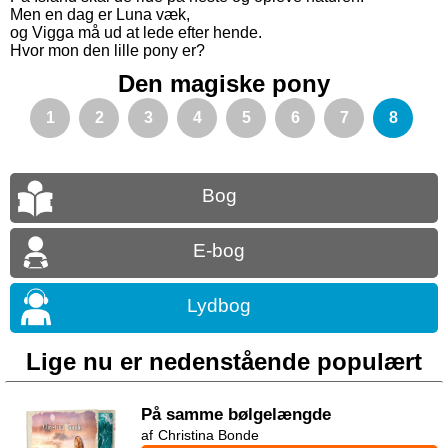
Men en dag er Luna væk,
og Vigga må ud at lede efter hende.
Hvor mon den lille pony er?
Den magiske pony
1
2
3
4
5
6
7
8
Bog
E-bog
Lydbog
Lige nu er nedenstående populært
På samme bølgelængde
Christina Bonde