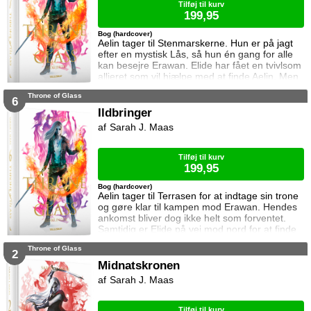
Tilføj til kurv
199,95
Bog (hardcover)
Aelin tager til Stenmarskerne. Hun er på jagt
efter en mystisk Lås, så hun én gang for alle
kan besejre Erawan. Elide har fået en tvivlsom
allieret som vil hjælpe med at finde Aelin. Men
for hvilken pris? Manon vågner i lænker og
Throne of Glass
aner ikke hvor hun befinder sig. Samtidig kan
6
Dorian ikke glemme heksen der hjalp ham i
Ildbringer
Rifthold.
Sarah J. Maas
Tilføj til kurv
199,95
Bog (hardcover)
Aelin tager til Terrasen for at indtage sin trone
og gøre klar til kampen mod Erawan. Hendes
ankomst bliver dog ikke helt som forventet.
Samtidig er Elide på vej mod nord for at finde
Aelin og Celaena Sardothien. Oakwaldskoven
Throne of Glass
er dog stor, og det er nemt at fare vild. Særligt
2
når nogen følger efter én. Dorian forsøger at
Midnatskronen
affinde sig med sin nye rolle, men får større
Sarah J. Maas
problemer at kæmpe mod, og Manon byder
fortsat sin bedstem
Tilføj til kurv