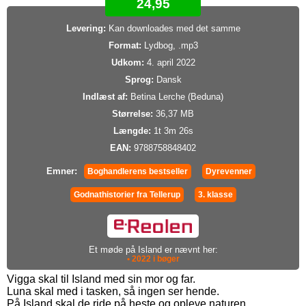
24,95
Levering:
Kan downloades med det samme
Format:
Lydbog, .mp3
Udkom:
4. april 2022
Sprog:
Dansk
Indlæst af:
Betina Lerche (Beduna)
Størrelse:
36,37 MB
Længde:
1t 3m 26s
EAN:
9788758848402
Emner:
Boghandlerens bestseller
Dyrevenner
Godnathistorier fra Tellerup
3. klasse
Et møde på Island er nævnt her:
• 2022 i bøger
Vigga skal til Island med sin mor og far.
Luna skal med i tasken, så ingen ser hende.
På Island skal de ride på heste og opleve naturen.