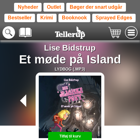
Nyheder
Outlet
Bøger der snart udgår
Bestseller
Krimi
Booknook
Sprayed Edges
Lise Bidstrup
Et møde på Island
LYDBOG (.MP3)
Tilføj til kurv