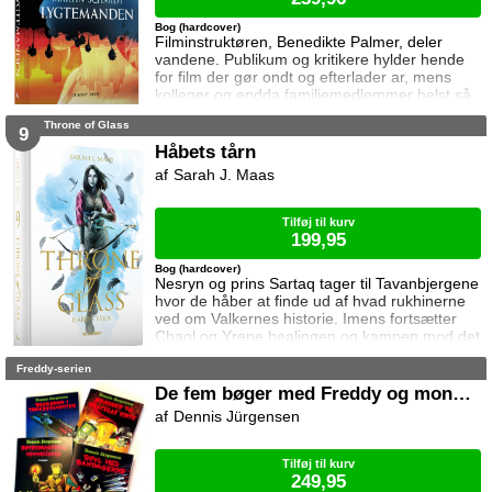
Bog (hardcover)
Filminstruktøren, Benedikte Palmer, deler
vandene. Publikum og kritikere hylder hende
for film der gør ondt og efterlader ar, mens
kolleger og endda familiemedlemmer helst så
hende forsvinde. Under en rejse til Los
Throne of Glass
Angeles bliver hun forgiftet og er tæt på at
9
miste livet. Da efterforskningen fortsætter
Håbets tårn
hjemme i Danmark, sender FBI den
Sarah J. Maas
nyuddannede agent April Biggs for at assistere
en dansk taskforce. Sporene dør ud, men så
tager sag
Tilføj til kurv
199,95
Bog (hardcover)
Nesryn og prins Sartaq tager til Tavanbjergene
hvor de håber at finde ud af hvad rukhinerne
ved om Valkernes historie. Imens fortsætter
Chaol og Yrene healingen og kampen mod det
mystiske mørke som lurer inden i ham. Men
Freddy-serien
tiden er ved at rinde ud hvis de skal hjælpe
deres venner derhjemme.
De fem bøger med Freddy og monstrene
Dennis Jürgensen
Tilføj til kurv
249,95