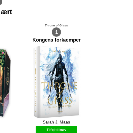
lært
Throne of Glass
1
Kongens forkæmper
Sarah J. Maas
Celaena Sardothien, Adarlans
ini-
farligste snigmorder, er blevet forrådt
Tilføj til kurv
 selv
og afsoner nu i Endoviers saltminer.