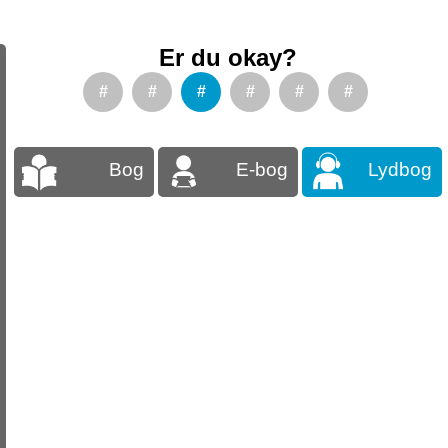
Er du okay?
#
#
#
#
#
#
Bog
E-bog
Lydbog