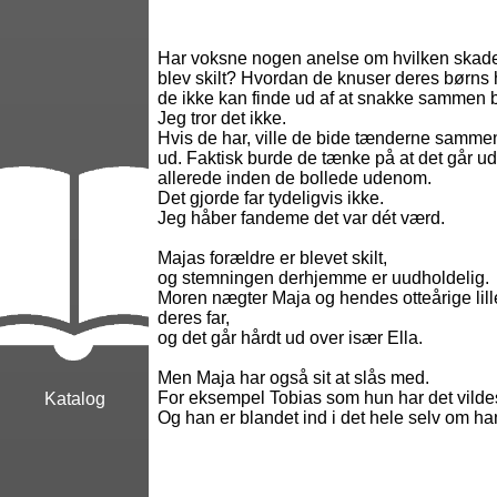
Har voksne nogen anelse om hvilken skade
blev skilt? Hvordan de knuser deres børns h
de ikke kan finde ud af at snakke sammen 
Jeg tror det ikke.
Hvis de har, ville de bide tænderne samme
ud. Faktisk burde de tænke på at det går u
allerede inden de bollede udenom.
Det gjorde far tydeligvis ikke.
Jeg håber fandeme det var dét værd.
Majas forældre er blevet skilt,
og stemningen derhjemme er uudholdelig.
Moren nægter Maja og hendes otteårige lille
deres far,
og det går hårdt ud over især Ella.
Men Maja har også sit at slås med.
For eksempel Tobias som hun har det vilde
Katalog
Og han er blandet ind i det hele selv om han