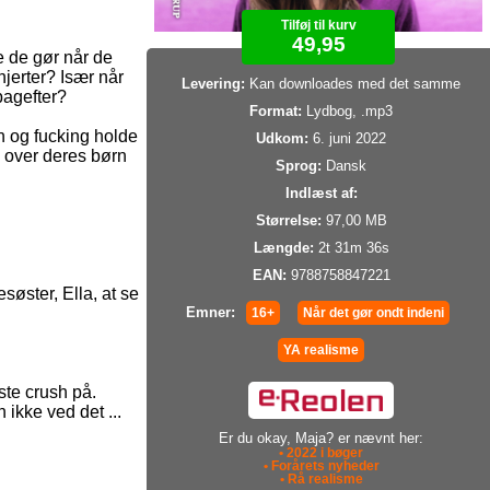
Tilføj til kurv
49,95
 de gør når de
jerter? Især når
Levering:
Kan downloades med det samme
bagefter?
Format:
Lydbog, .mp3
n og fucking holde
Udkom:
6. juni 2022
d over deres børn
Sprog:
Dansk
Indlæst af:
Størrelse:
97,00 MB
Længde:
2t 31m 36s
EAN:
9788758847221
søster, Ella, at se
Emner:
16+
Når det gør ondt indeni
YA realisme
ste crush på.
 ikke ved det ...
Er du okay, Maja? er nævnt her:
• 2022 i bøger
• Forårets nyheder
• Rå realisme