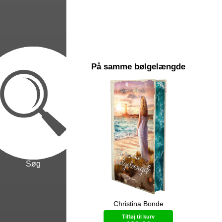
På samme bølgelængde
Søg
Christina Bonde
”Når to bølger med samme
Ael
bølgelængde mødes, kan de enten
mag
Tilføj til kurv
forstærke eller svække hinanden,
ska