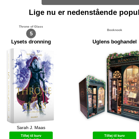
Lige nu er nedenstående popu
Throne of Glass
Booknook
5
Lysets dronning
Uglens boghandel
Sarah J. Maas
in arbejder på en plan om at sætte
Forkæl din bogreol med en
ien fri i Adarlan igen. Samtidig
Booknook! En Booknook er et m
Tilføj til kurv
Tilføj til kurv
l hun finde penge til en hær, og
landskab eller miniature-rum du