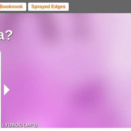
Booknook
Sprayed Edges
a?
LYDBOG (.MP3)