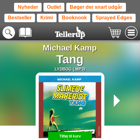
Nyheder
Outlet
Bøger der snart udgår
Bestseller
Krimi
Booknook
Sprayed Edges
Michael Kamp
Tang
LYDBOG (.MP3)
Tilføj til kurv