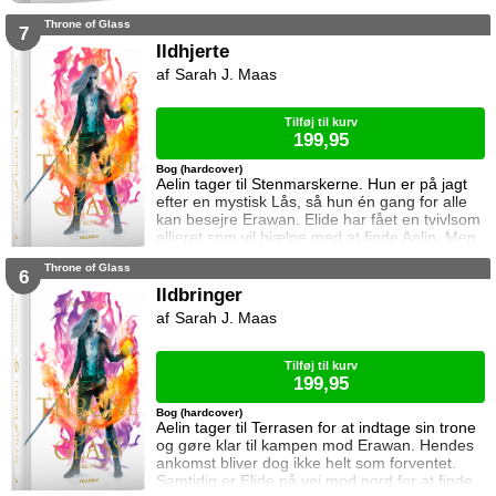
Dorian, men det bliver fortsat sværere som
Throne of Glass
tiden går. Dorian er nemlig nu i kongens magt
7
og orker ikke længere at kæmpe imod.
Ildhjerte
Samtidig står Manon i en svær situation.
Sarah J. Maas
Hertug Perrington har givet hende klare
ordrer, men skal hun følge dem eller give e
Tilføj til kurv
199,95
Bog (hardcover)
Aelin tager til Stenmarskerne. Hun er på jagt
efter en mystisk Lås, så hun én gang for alle
kan besejre Erawan. Elide har fået en tvivlsom
allieret som vil hjælpe med at finde Aelin. Men
for hvilken pris? Manon vågner i lænker og
Throne of Glass
aner ikke hvor hun befinder sig. Samtidig kan
6
Dorian ikke glemme heksen der hjalp ham i
Ildbringer
Rifthold.
Sarah J. Maas
Tilføj til kurv
199,95
Bog (hardcover)
Aelin tager til Terrasen for at indtage sin trone
og gøre klar til kampen mod Erawan. Hendes
ankomst bliver dog ikke helt som forventet.
Samtidig er Elide på vej mod nord for at finde