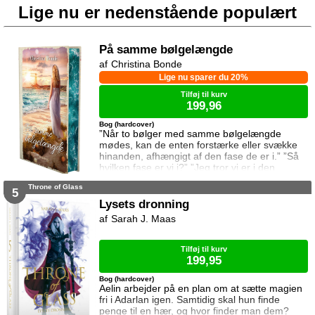
Lige nu er nedenstående populært
På samme bølgelængde
Christina Bonde
Lige nu sparer du 20%
Tilføj til kurv
199,96
Bog (hardcover)
”Når to bølger med samme bølgelængde
mødes, kan de enten forstærke eller svække
hinanden, afhængigt af den fase de er i.” ”Så
hvilken fase er vi i?” ”Jeg tror vi er i den
samme fase.” To ting er vigtige for Elina da
Throne of Glass
hun rejser til den lille ferieby ved kysten for at
5
sætte sin afdøde fars hus til salg. Salget skal
Lysets dronning
gå hurtigt, og hendes ophold skal være kort.
Sarah J. Maas
Elina har ikke besøgt byen siden hendes far
brød kontakten da hun var se
Tilføj til kurv
199,95
Bog (hardcover)
Aelin arbejder på en plan om at sætte magien
fri i Adarlan igen. Samtidig skal hun finde
penge til en hær, og hvor finder man dem?