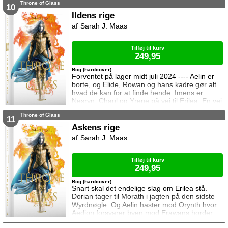
Throne of Glass
mægtige leder, er i sorg og ønsker ikke at
10
træffe en beslutning her og nu. Da en healer
Ildens rige
bliver myrdet under mystiske omstændigheder,
Sarah J. Maas
frygter Chaol og Nesryn at Valkerne er fulgt
efter dem til syden.
Tilføj til kurv
249,95
Bog (hardcover)
Forventet på lager midt juli 2024 ---- Aelin er
borte, og Elide, Rowan og hans kadre gør alt
hvad de kan for at finde hende. Imens er
Nesryn, Chaol og Yrene på vej til Erilea. En vej
der fører dem forbi Chaols barndomshjem
Throne of Glass
hvor hans far er nådigherre. I Terrasen
11
kæmper Aedion mod Erawans fremrykkende
Askens rige
styrker og sin vrede over den aftale Aelin og
Sarah J. Maas
Lysandra har indgået. Og Dorian og Manon
må vælge om de vil lede efte
Tilføj til kurv
249,95
Bog (hardcover)
Snart skal det endelige slag om Erilea stå.
Dorian tager til Morath i jagten på den sidste
Wyrdnøgle. Og Aelin haster mod Orynth hvor
Aedion forsvarer byen mod Erawans horder.
Heldigvis er han ikke alene. Men kan deres