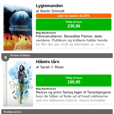
forbundsfæller overhovedet gøre en forskel
mod Erawans rædsler?
Lygtemanden
Martin Schmidt
Lige nu sparer du 20%
Tilføj til kurv
239,96
Bog (hardcover)
Filminstruktøren, Benedikte Palmer, deler
vandene. Publikum og kritikere hylder hende
for film der gør ondt og efterlader ar, mens
kolleger og endda familiemedlemmer helst så
hende forsvinde. Under en rejse til Los
Throne of Glass
Angeles bliver hun forgiftet og er tæt på at
9
miste livet. Da efterforskningen fortsætter
Håbets tårn
hjemme i Danmark, sender FBI den
Sarah J. Maas
nyuddannede agent April Biggs for at assistere
en dansk taskforce. Sporene dør ud, men så
tager sag
Tilføj til kurv
199,95
Bog (hardcover)
Nesryn og prins Sartaq tager til Tavanbjergene
hvor de håber at finde ud af hvad rukhinerne
ved om Valkernes historie. Imens fortsætter
Chaol og Yrene healingen og kampen mod det
mystiske mørke som lurer inden i ham. Men
Freddy-serien
tiden er ved at rinde ud hvis de skal hjælpe