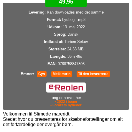
49,95
Levering:
Kan downloades med det samme
Format:
Lydbog, .mp3
Udkom:
13. maj 2022
Sprog:
Dansk
Indlæst af:
Torben Sekov
Størrelse:
24,33 MB
Længde:
36m 49s
EAN:
9788758847306
Emner:
Gys
Mellemtrin
Til den læsetrætte
Tang er nævnt her:
• 2022 i bøger
• Forårets nyheder
Velkommen til Slimede mareridt.
Stedet hvor du præsenteres for skæbnefortællinger om alt
det forfærdelige der overgår børn.