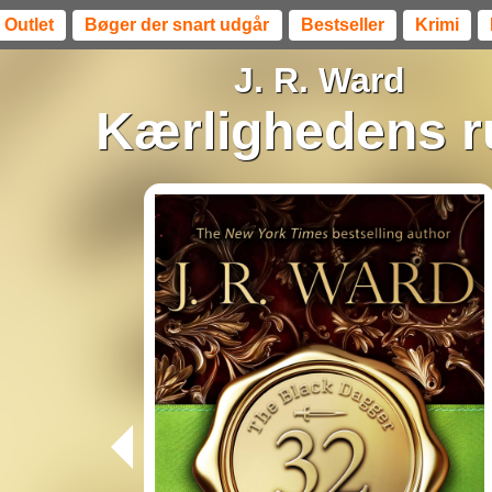
Outlet
Bøger der snart udgår
Bestseller
Krimi
J. R. Ward
Kærlighedens r