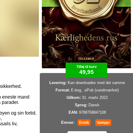
Tilføj til kurv
49,95
Levering:
Kan downloades med det samme
 sikkerhed.
Format:
E-bog, .ePub (vandmærket)
en eneste mand
Udkom:
31. marts 2022
 parader.
Sprog:
Dansk
EAN:
9788758847108
byen og sin fortid.
,
Emner:
Erotik
Vampyr
ails liv,