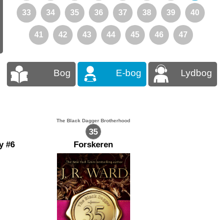
33
34
35
36
37
38
39
40
41
42
43
44
45
46
47
Bog
E-bog
Lydbog
The Black Dagger Brotherhood
35
y #6
Forskeren