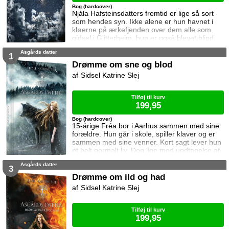
Bog (hardcover)
Njála Hafsteinsdatters fremtid er lige så sort
som hendes syn. Ikke alene er hun havnet i
kløerne på ærkefjenden over dem alle som
gidsel i Glitterheim, hun er også blevet blind.
Omkring hende brænder verden, og den
Asgårds datter
blodige fejde der raser mellem
1
Vølsungeslægten og ættens fjender truer med
Drømme om sne og blod
at splintre resterne af hendes familie. Men
Sidsel Katrine Slej
netop som alt ser sortest ud, tændes et håb da
hun møder sin fangevogter, jarlen af
Snedalen, der
Tilføj til kurv
199,95
Bog (hardcover)
15-årige Fréa bor i Aarhus sammen med sine
forældre. Hun går i skole, spiller klaver og er
sammen med sine venner. Kort sagt lever hun
et helt normalt liv. Dog lige med undtagelse af
at hendes drømme har en ubehagelig tendens
Asgårds datter
til at blive til virkelighed. En nat under et
3
indbrud i hjemmet, kæmper hendes mor imod
Drømme om ild og had
et mystisk væsen og afslører herefter en stor
Sidsel Katrine Slej
familiehemmelighed. Hun og faren kommer fra
den nordiske gudeverden, Asg
Tilføj til kurv
199,95