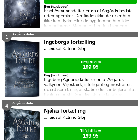
Bog (hardcover)
Íssól Ásmundsdatter er en af Asgårds bedste
urtemagersker. Der findes ikke de urter hun
ikke kan dyrke eller de sygdomme hun ikke
kan helbrede. Men nu er hendes hjemegn,
Østfold, truet. Jætterne fra Glitterheims bjerge
Asgårds døtre
– Udgårds mægtigste kongedømme – vil
1
angribe og udslette alle hun elsker. På samme
Ingeborgs fortælling
tid hærger en dødelig og meget smitsom
Sidsel Katrine Slej
koppevirus som kriger efter kriger i Østfolds
hær bukker under for. Kun én ting kan redde
Tilføj til kurv
199,95
Bog (hardcover)
Ingeborg Agnarrsdatter er en af Asgårds
valkyrier. Viljestærk, intelligent og mestrer sit
sværd som få. Egenskaber der får bejlere til at
flygte i stor stil. Som kvinde er det ellers
hendes pligt at sikre sin familie gennem en
Asgårds døtre
alliance med en af Asgårds mægtige slægter,
4
men her fejler hun igen og igen. Lige indtil den
Njálas fortælling
dag hun møder ham. Ham der ser hende.
Sidsel Katrine Slej
Ham der kommer til at betyde alt. Ham det får
fatale konsekvenser at skæ
Tilføj til kurv
199,95