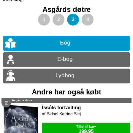
Asgårds døtre
1
2
3
4
Bog
E-bog
Lydbog
Andre har også købt
Asgårds døtre
2
Íssóls fortælling
Sidsel Katrine Slej
Tilføj til kurv
199,95