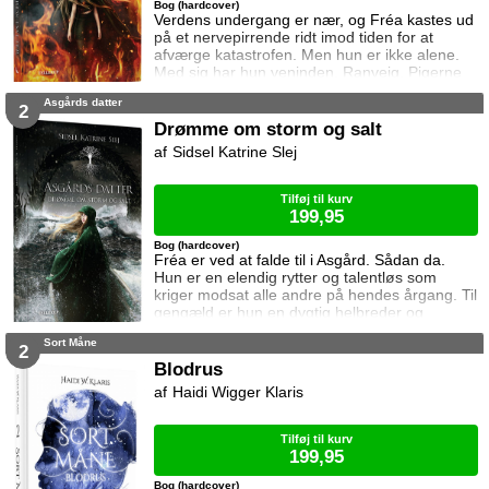
Bog (hardcover)
Verdens undergang er nær, og Fréa kastes ud
på et nervepirrende ridt imod tiden for at
afværge katastrofen. Men hun er ikke alene.
Med sig har hun veninden, Ranveig. Pigerne
tager på en hæsblæsende rejse som fører
Asgårds datter
dem til Helheim, Midgård og Udgård. Her
2
møder de Muspelheims rædselsvækkende
Drømme om storm og salt
ildjætter; Asgårds ærkefjende nummer et som
Sidsel Katrine Slej
truer med at angribe og brænde de levendes
verdener af. Fréa frygter det værste, for
hendes
Tilføj til kurv
199,95
Bog (hardcover)
Fréa er ved at falde til i Asgård. Sådan da.
Hun er en elendig rytter og talentløs som
kriger modsat alle andre på hendes årgang. Til
gengæld er hun en dygtig helbreder og
besidder desuden en helt særlig evne inden
Sort Måne
for runemagi. Samtidig rører onde kræfter på
2
sig i Asgård, og Fréa hjemsøges af drømme
Blodrus
om et mørkt, salt og stormfuldt hav som
Haidi Wigger Klaris
sender hende ud på en farefuld rejse hvor det
er op til hende at forhindre det værst tæ
Tilføj til kurv
199,95
Bog (hardcover)