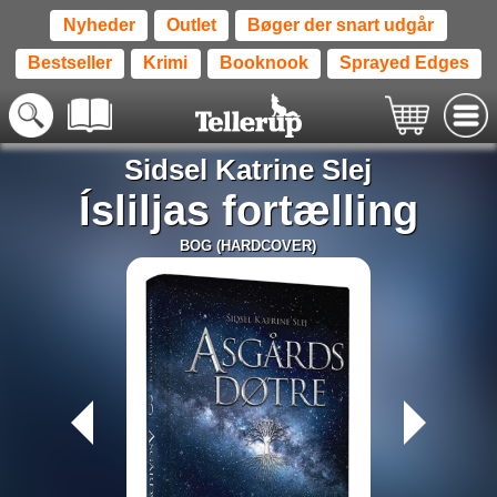
Nyheder
Outlet
Bøger der snart udgår
Bestseller
Krimi
Booknook
Sprayed Edges
Sidsel Katrine Slej
Ísliljas fortælling
BOG (HARDCOVER)