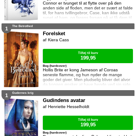
Connor er tvunget til at flytte over på den
anden side af floden, men det er svært at falde
til, for hans tvillingebror, Case, kan ikke udstå
synet af ham, og farens forsøg på at få dem til
at blive venner fejler gang på gang. Selvom
The Betrothed
Connor har rødder i klanen, er der mange
1
som mener han ikke hører til i deres samfund,
Forelsket
og da han bryder en af klanlovene, må han
Kiera Cass
gøre op med sig selv om han er villig til at tage
sin straf eller risike
Tilføj til kurv
199,95
Bog (hardcover)
Hollis Brite er kong Jameson af Coroas
seneste flamme, og hun nyder de mange
goder det giver. Men pludselig bliver det alvor
da kongen ønsker at have hende ved sin side
under det kommende statsbesøg fra
Gudernes krig
nabolandet Isolde. Hollis er i tvivl om hun har
1
hvad der skal til for at være dronning. Og da
Gudindens avatar
den unge isolter, Silas, kommer ind i hendes
Henriette Hesselholdt
liv, bliver hun ydermere i tvivl om det
overhovedet er hvad hun ønsker. Forelsket er
første b
Tilføj til kurv
199,95
Bog (hardcover)