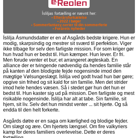
Ísliljas fortælling er nævnt her:
• Efterårsforkælelse
• 2022 i bøger
• Sommerfantasy-serier til din sommerferie
• Forårets nyheder
Íslilja Ásmundsdatter er en af Asgårds bedste krigere. Hun er
modig, skarpsindig og mestrer sit sværd til perfektion. Viger
ikke tilbage for selv den farligste mission. For som kriger gør
hun hvad hun er bedst til. Hun kæmper. Hun lever. Er fri.
Men forude venter et bur; et arrangeret ægteskab. En
alliance der er tvingende nødvendig da hendes familie står
på kanten af den blodigste fejde nogensinde imod den
mægtige Vølsungeslægt. Íslilja ved godt hvad hun bør gøre;
opgive sin frihed og sit kald for sin familie. Men det strider
imod hele hendes væsen. Så i stedet gør hun det hun er
bedst til. Hun kaster sig ud på mission. Den farligste og mest
risikable nogensinde. Íslilja har alt at tabe. Sin familie, sit
hjem, sit liv. Selv det hun mindst venter ... sit hjerte. Og så
endda til den helt forkerte.
Asgårds døtre er en saga om kærlighed og blodige fejder.
Om slægt og ære. Om hjertets længsel. Om fire valkyriers
kamp for deres familiers overlevelse. Dette er deres
fortælling.