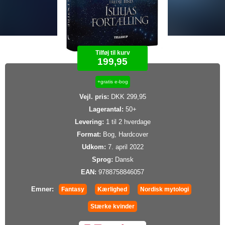
Tilføj til kurv
199,95
+gratis e-bog
Vejl. pris:
DKK 299,95
Lagerantal:
50+
Levering:
1 til 2 hverdage
Format:
Bog, Hardcover
Udkom:
7. april 2022
Sprog:
Dansk
EAN:
9788758846057
Emner:
Fantasy
Kærlighed
Nordisk mytologi
Stærke kvinder