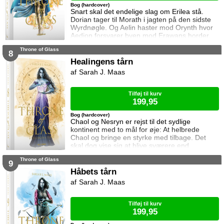
Bog (hardcover)
Snart skal det endelige slag om Erilea stå.
Dorian tager til Morath i jagten på den sidste
Wyrdnøgle. Og Aelin haster mod Orynth hvor
Aedion forsvarer byen mod Erawans horder.
Heldigvis er han ikke alene. Men kan deres
Throne of Glass
forbundsfæller overhovedet gøre en forskel
8
mod Erawans rædsler?
Healingens tårn
Sarah J. Maas
Tilføj til kurv
199,95
Bog (hardcover)
Chaol og Nesryn er rejst til det sydlige
kontinent med to mål for øje: At helbrede
Chaol og bringe en styrke med tilbage. Det
skal dog vise sig at blive sværere end
forventet, for khaganen, det sydlige kontinents
Throne of Glass
mægtige leder, er i sorg og ønsker ikke at
9
træffe en beslutning her og nu. Da en healer
Håbets tårn
bliver myrdet under mystiske omstændigheder,
Sarah J. Maas
frygter Chaol og Nesryn at Valkerne er fulgt
efter dem til syden.
Tilføj til kurv
199,95