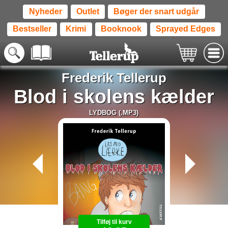
Nyheder
Outlet
Bøger der snart udgår
Bestseller
Krimi
Booknook
Sprayed Edges
Frederik Tellerup
Blod i skolens kælder
LYDBOG (.MP3)
Tilføj til kurv