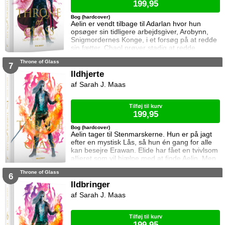
199,95
Bog (hardcover)
Aelin er vendt tilbage til Adarlan hvor hun
opsøger sin tidligere arbejdsgiver, Arobynn,
Snigmordernes Konge, i et forsøg på at redde
sin fætter. Chaol prøver stadig at redde
Dorian, men det bliver fortsat sværere som
Throne of Glass
tiden går. Dorian er nemlig nu i kongens magt
7
og orker ikke længere at kæmpe imod.
Ildhjerte
Samtidig står Manon i en svær situation.
Sarah J. Maas
Hertug Perrington har givet hende klare
ordrer, men skal hun følge dem eller give e
Tilføj til kurv
199,95
Bog (hardcover)
Aelin tager til Stenmarskerne. Hun er på jagt
efter en mystisk Lås, så hun én gang for alle
kan besejre Erawan. Elide har fået en tvivlsom
allieret som vil hjælpe med at finde Aelin. Men
for hvilken pris? Manon vågner i lænker og
Throne of Glass
aner ikke hvor hun befinder sig. Samtidig kan
6
Dorian ikke glemme heksen der hjalp ham i
Ildbringer
Rifthold.
Sarah J. Maas
Tilføj til kurv
199,95