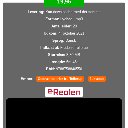
19,95
Levering:
Kan downloades med det samme
Format:
Lydbog, .mp3
Antal sider:
20
Udkom:
4. oktober 2021
Sprog:
Dansk
Indlæst af:
Frederik Tellerup
Størrelse:
3,80 MB
Længde:
6m 46s
EAN:
9788758840550
Emner:
Godnathistorier fra Tellerup
1. klasse