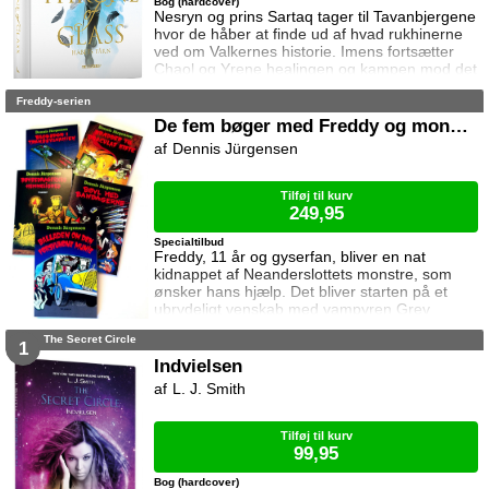
Bog (hardcover)
Nesryn og prins Sartaq tager til Tavanbjergene
hvor de håber at finde ud af hvad rukhinerne
ved om Valkernes historie. Imens fortsætter
Chaol og Yrene healingen og kampen mod det
mystiske mørke som lurer inden i ham. Men
Freddy-serien
tiden er ved at rinde ud hvis de skal hjælpe
deres venner derhjemme.
De fem bøger med Freddy og monstrene
Dennis Jürgensen
Tilføj til kurv
249,95
Specialtilbud
Freddy, 11 år og gyserfan, bliver en nat
kidnappet af Neanderslottets monstre, som
ønsker hans hjælp. Det bliver starten på et
ubrydeligt venskab med vampyren Grev
Dracula, varulven Eddie, den hovedløse ridder
The Secret Circle
Sir Arthur Fieldstein, Frankenstein-uhyret
1
Boris, mumien Mummy og bøvsedragen Nitan.
Indvielsen
L. J. Smith
Tilføj til kurv
99,95
Bog (hardcover)