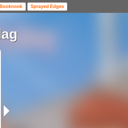
Booknook
Sprayed Edges
dag