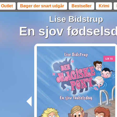
Outlet
Bøger der snart udgår
Bestseller
Krimi
Lise Bidstrup
En sjov fødsels