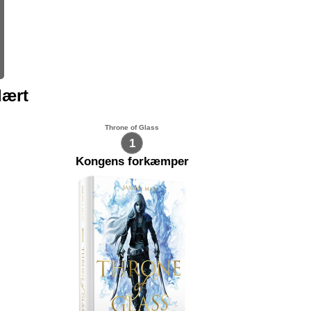
lært
Throne of Glass
1
Kongens forkæmper