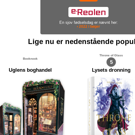
En sjov fødselsdag er nævnt her:
• 2022 i bøger
Lige nu er nedenstående popu
Throne of Glass
Booknook
5
Uglens boghandel
Lysets dronning