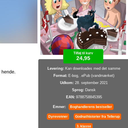
Tilføj til kurv
24,95
Levering:
Kan downloades med det samme
r hende.
Format:
E-bog, .ePub (vandmærket)
Udkom:
28. september 2021
Sprog:
Dansk
EAN:
9788758845395
Emner:
Boghandlerens bestseller
Dyrevenner
Godnathistorier fra Tellerup
3. klasse