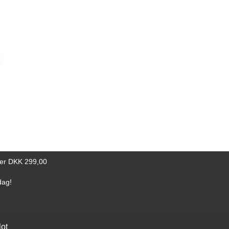
er en
ts
p. Det
dstein,
mien
.
ver DKK 299,00
dag!
lot