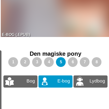
E-BOG (.EPUB)
Den magiske pony
1
2
3
4
5
6
7
8
Bog
E-bog
Lydbog